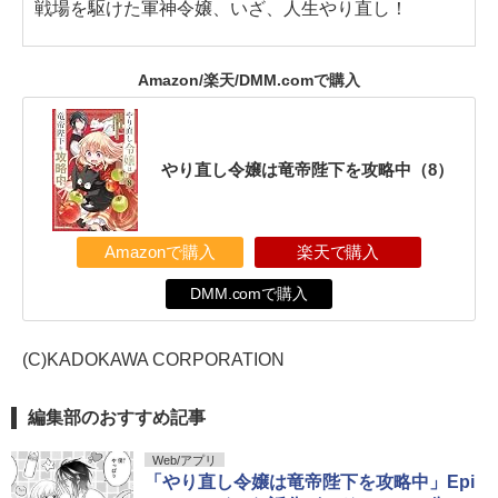
戦場を駆けた軍神令嬢、いざ、人生やり直し！
Amazon/楽天/DMM.comで購入
やり直し令嬢は竜帝陛下を攻略中（8）
Amazonで購入
楽天で購入
DMM.comで購入
(C)KADOKAWA CORPORATION
編集部のおすすめ記事
Web/アプリ
「やり直し令嬢は竜帝陛下を攻略中」Epi