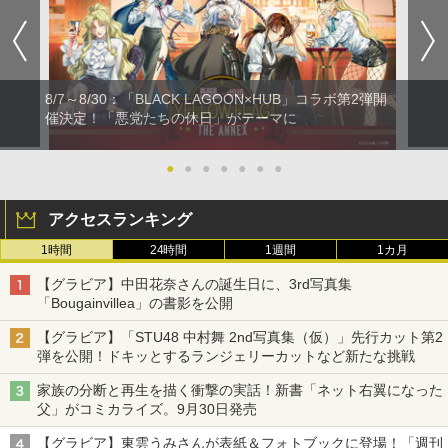
8/7～8/30：「BLACK LAGOON×HUB」コラボ第2弾開
催決定！「悪党たちの休日」がテーマに
●
●
●
●
●
●
●
アクセスランキング
1時間
24時間
1週間
1カ月
【グラビア】中田花奈さんの誕生日に、3rd写真集
「Bougainvillea」の書影を公開
【グラビア】「STU48 中村舞 2nd写真集（仮）」先行カット第2
弾を公開！ドキッとするランジェリーカットなど新たな挑戦
家族の分断と再生を描く衝撃の実話！新書「ネット右翼になった
父」がコミカライズ。9月30日発売
【グラビア】東雲うみさんが表紙＆フォトブックに登場！「週刊