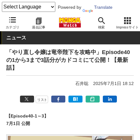
Powered by
Translate
MANGA Watch
Web/アプリ
カドコミ
カテゴリ
過去記事
検索
Impressサイト
ニュース
「やり直し令嬢は竜帝陛下を攻略中」Episode40
の1から3まで3話分がカドコミにて公開！【最新
話】
石井聡
2025年7月1日 18:12
リスト
【Episode40-1～3】
7月1日 公開