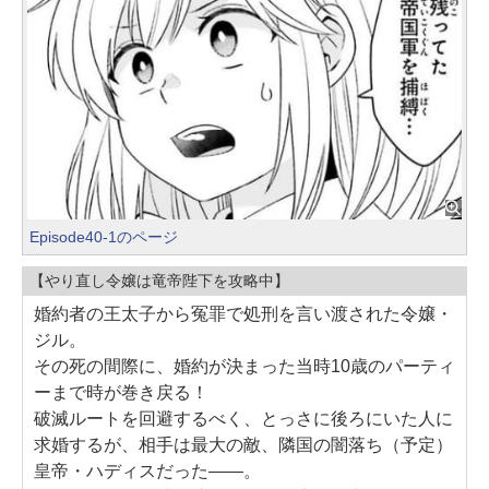
Episode40-1のページ
【やり直し令嬢は竜帝陛下を攻略中】
婚約者の王太子から冤罪で処刑を言い渡された令嬢・
ジル。
その死の間際に、婚約が決まった当時10歳のパーティ
ーまで時が巻き戻る！
破滅ルートを回避するべく、とっさに後ろにいた人に
求婚するが、相手は最大の敵、隣国の闇落ち（予定）
皇帝・ハディスだった――。