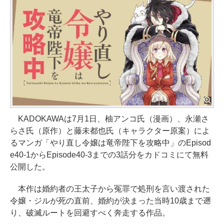
KADOKAWAは7月1日、柚アンコ氏（漫画）、永瀬さ
らさ氏（原作）と藤未都也氏（キャラクター原案）によ
るマンガ「やり直し令嬢は竜帝陛下を攻略中」のEpisod
e40-1からEpisode40-3までの3話分をカドコミにて無料
公開した。
本作は婚約者の王太子から冤罪で処刑を言い渡された
令嬢・ジルが死の直前、婚約が決まった当時10歳まで遡
り、破滅ルートを回避すべく奔走する作品。