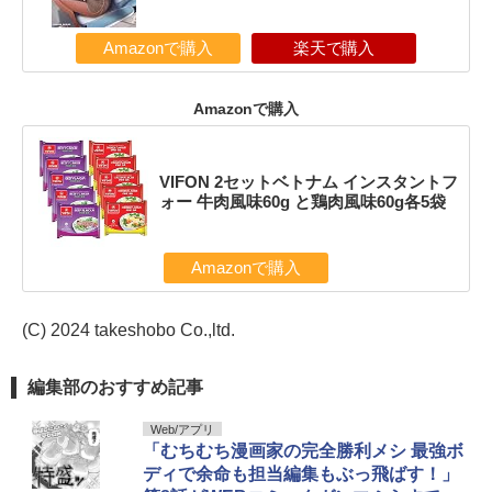
Amazonで購入
楽天で購入
Amazonで購入
VIFON 2セットベトナム インスタントフ
ォー 牛肉風味60g と鶏肉風味60g各5袋
Amazonで購入
(C) 2024 takeshobo Co.,ltd.
編集部のおすすめ記事
Web/アプリ
「むちむち漫画家の完全勝利メシ 最強ボ
ディで余命も担当編集もぶっ飛ばす！」