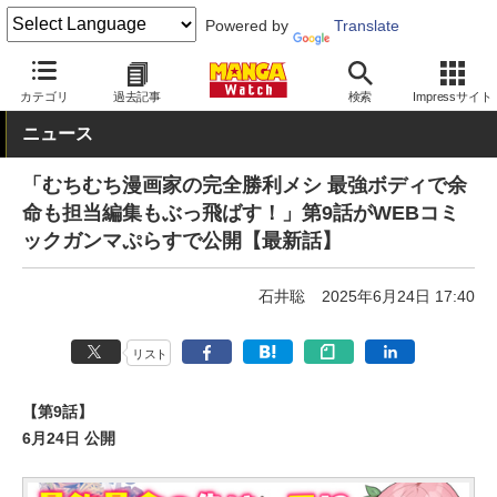
Powered by
Translate
MANGA Watch
Web/アプリ
カテゴリ
過去記事
検索
Impressサイト
ニュース
「むちむち漫画家の完全勝利メシ 最強ボディで余
命も担当編集もぶっ飛ばす！」第9話がWEBコミ
ックガンマぷらすで公開【最新話】
石井聡
2025年6月24日 17:40
リスト
【第9話】
6月24日 公開