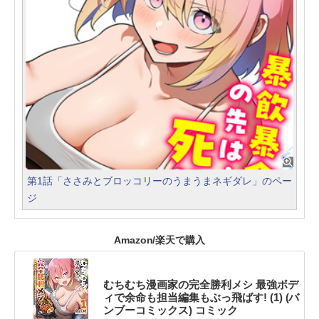
第1話「ささみとブロッコリーのうまうまネギダレ」のペー
ジ
Amazon/楽天で購入
むちむち漫画家の完全勝利メシ 最強ボデ
ィで余命も担当編集もぶっ飛ばす! (1) (バ
ンブーコミックス) コミック