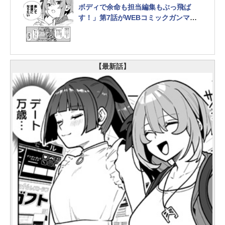
ボディで余命も担当編集もぶっ飛ば
す！」第7話がWEBコミックガンマぷ
らすで公開【最新話】
【最新話】