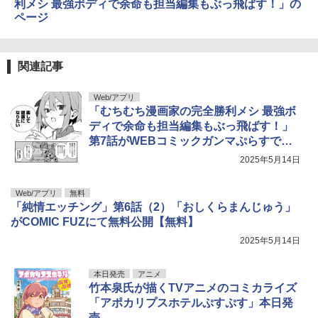
利メシ 最強ボディで余命も担当編集もぶっ飛ばす！」の
ページ
関連記事
Web/アプリ
「むちむち漫画家の完全勝利メシ 最強ボ
ディで余命も担当編集もぶっ飛ばす！」
第7話がWEBコミックガンマぷらすで公
開【最新話】
2025年5月14日
Web/アプリ
無料
「純情エッチング」第6話（2）「おしくらまんじゅう」
がCOMIC FUZにて無料公開【無料】
2025年5月14日
本日発売
アニメ
竹本泉氏が描くTVアニメのコミカライズ
「アポカリプスホテルぷすぷす」本日発
売