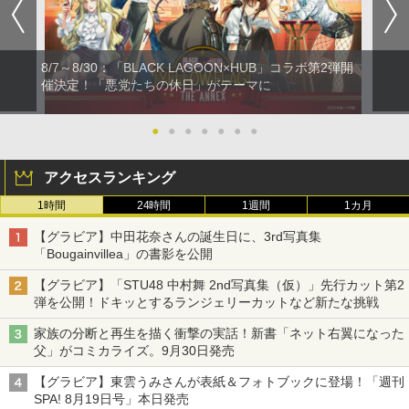
8/7～8/30：「BLACK LAGOON×HUB」コラボ第2弾開
催決定！「悪党たちの休日」がテーマに
●
●
●
●
●
●
●
アクセスランキング
1時間
24時間
1週間
1カ月
【グラビア】中田花奈さんの誕生日に、3rd写真集
「Bougainvillea」の書影を公開
【グラビア】「STU48 中村舞 2nd写真集（仮）」先行カット第2
弾を公開！ドキッとするランジェリーカットなど新たな挑戦
家族の分断と再生を描く衝撃の実話！新書「ネット右翼になった
父」がコミカライズ。9月30日発売
【グラビア】東雲うみさんが表紙＆フォトブックに登場！「週刊
SPA! 8月19日号」本日発売