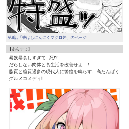
第8話「香ばしにんにくマグロ丼」のページ
【あらすじ】
暴飲暴食しすぎて...死!?
だらしない肉体と食生活を改善せよ...！
脂質と糖質過多の現代人に警鐘を鳴らす、高たんぱく
グルメコメディ!!