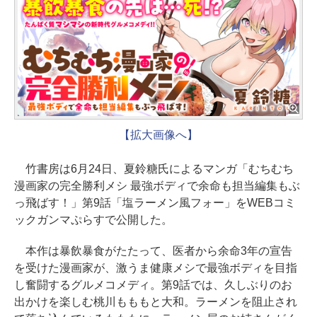
【拡大画像へ】
竹書房は6月24日、夏鈴糖氏によるマンガ「むちむち
漫画家の完全勝利メシ 最強ボディで余命も担当編集もぶ
っ飛ばす！」第9話「塩ラーメン風フォー」をWEBコミ
ックガンマぷらすで公開した。
本作は暴飲暴食がたたって、医者から余命3年の宣告
を受けた漫画家が、激うま健康メシで最強ボディを目指
し奮闘するグルメコメディ。第9話では、久しぶりのお
出かけを楽しむ桃川もももと大和。ラーメンを阻止され