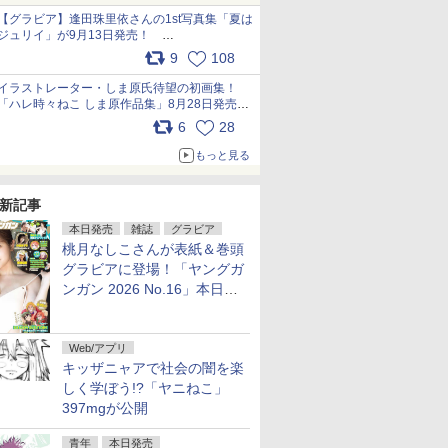
犬たちへ… pic.x.com/hEr88DgVyD
【グラビア】逢田珠里依さんの1st写真集「夏は
ジュリイ」が9月13日発売！
pic.x.com/9ampGWAO1t
9
108
イラストレーター・しま原氏待望の初画集！
「ハレ時々ねこ しま原作品集」8月28日発売
pic.x.com/zj5aobjUSp
6
28
もっと見る
新記事
本日発売
雑誌
グラビア
桃月なしこさんが表紙＆巻頭
グラビアに登場！「ヤングガ
ンガン 2026 No.16」本日発
売
Web/アプリ
キッザニャアで社会の闇を楽
しく学ぼう!?「ヤニねこ」
397mgが公開
青年
本日発売