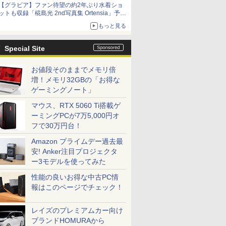
【グラビア】ファン待望の約2年ぶり水着ショ
ットも収録「椛島光 2nd写真集 Ortensia」予約
受付開始
もっと見る
10月30日発売
Special Site
お値段そのままでメモリ倍
増！メモリ32GBの「お得な
ゲーミングノート」
マウス、RTX 5060 Ti搭載ゲ
ーミングPCが7万5,000円オ
フで30万円台！
Amazon プライムデー過去最
安! Anker注目プロジェクタ
ー3モデルを使ってみた
性能の良いお得な中古PC情
報はこのページでチェック！
レイズのプレミアムカー向け
ブランドHOMURAから