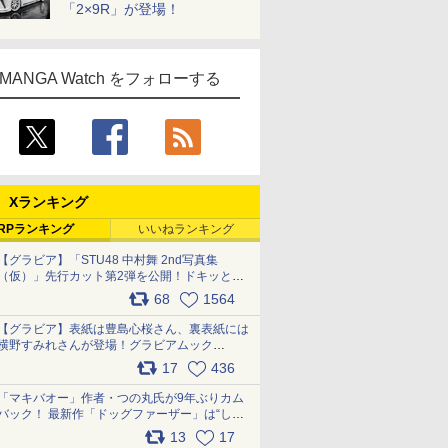
「2×9R」が登場！
MANGA Watch をフォローする
Xランキング
RPランキング
いいねランキング
【グラビア】「STU48 中村舞 2nd写真集
（仮）」先行カット第2弾を公開！ドキッとす
るランジェリーカットなど新たな挑戦
68
1564
pic.x.com/9uvxXReveK
【グラビア】表紙は豊島心桜さん、裏表紙には
横野すみれさんが登場！グラビアムック
「PARADE」2026夏号が本日発売
17
436
pic.x.com/hYZlU1GBwl
「マキバオー」作者・つの丸氏が9年ぶりカム
バック！ 最新作「ドッグファーザー」は“しゃ
べらない動物”とのリアルな暮らしを描く 「も
13
17
うこれ以上の幸せはない」……一緒に暮らす愛