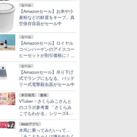
セール
【Amazonセール】お米や小
麦粉などの鮮度をキープ。真
空保存容器がセール中
セール
【Amazonセール】ロイヤル
コペンハーゲンのアイスコー
ヒーセットが割引価格に！夏
のギフトに最適！
セール
【Amazonセール】吊り下げ
式でランプにもなる、バッテ
リー式電撃殺虫器がセール中
本日発売
書籍
VTuber・さくらみこさんと
のコラボ参考書 「さくらみ
こでもわかる」シリーズ4冊
が本日発売！
Web/アプリ
木馬に乗ってみたいって…
「みことちゃんは嫌われたく