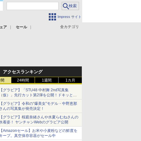
Impress サイト
全カテゴリ
ェア
セール
アクセスランキング
時間
24時間
1週間
1カ月
【グラビア】「STU48 中村舞 2nd写真集
（仮）」先行カット第2弾を公開！ドキッとす
るランジェリーカットなど新たな挑戦
【グラビア】令和の“爆美女”モデル・中野恵那
さんの写真集が発売決定！
【グラビア】桜庭奈緒さんや水夏らむねさんの
水着姿！ ヤンチャンWebのグラビア公開
【Amazonセール】お米や小麦粉などの鮮度を
キープ。真空保存容器がセール中