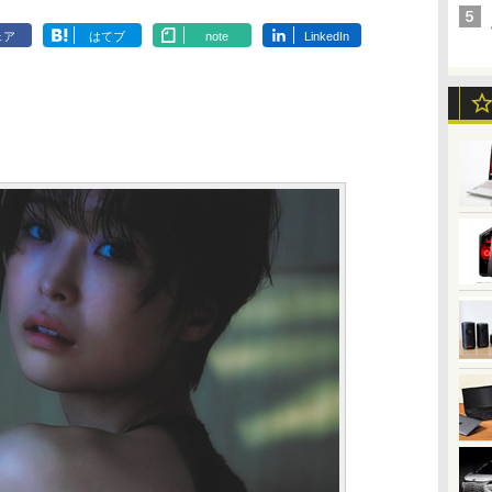
ェア
はてブ
note
LinkedIn
】