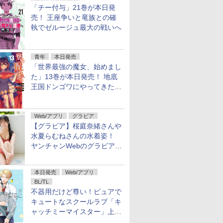
「チー付与」21巻が本日発
売！ 王座争いと竜族との確
執でゼルージュ最大の戦いへ
青年
本日発売
「世界最強の魔女、始めまし
た」13巻が本日発売！ 地底
王国ドンゴワにやってきたロ
ーナ
Web/アプリ
グラビア
【グラビア】桜庭奈緒さんや
水夏らむねさんの水着姿！
ヤンチャンWebのグラビア公
開
本日発売
Web/アプリ
BL/TL
不器用だけど尊い！ピュアで
キュートなスクールラブ「キ
ャッチミーマイスター」上・
下巻が配信開始！