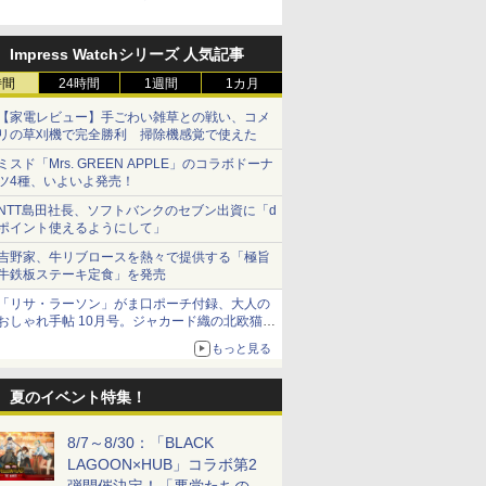
売中！
Impress Watchシリーズ 人気記事
時間
24時間
1週間
1カ月
【家電レビュー】手ごわい雑草との戦い、コメ
リの草刈機で完全勝利 掃除機感覚で使えた
ミスド「Mrs. GREEN APPLE」のコラボドーナ
ツ4種、いよいよ発売！
NTT島田社長、ソフトバンクのセブン出資に「d
ポイント使えるようにして」
吉野家、牛リブロースを熱々で提供する「極旨
牛鉄板ステーキ定食」を発売
「リサ・ラーソン」がま口ポーチ付録、大人の
おしゃれ手帖 10月号。ジャカード織の北欧猫デ
ザイン
もっと見る
夏のイベント特集！
8/7～8/30：「BLACK
LAGOON×HUB」コラボ第2