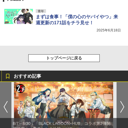
青年
まずは食事！「僕の心のヤバイやつ」来
週更新の171話をチラ見せ！
2025年6月18日
トップページに戻る
おすすめ記事
8/7～8/30：「BLACK LAGOON×HUB」コラボ第2弾開