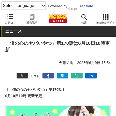
Powered by
Translate
MANGA Watch
少年
カテゴリ
過去記事
検索
Impressサイト
ニュース
「僕の心のヤバいやつ」第170話は6月10日10時更
新
今藤祐馬
2025年6月9日 16:54
リスト
【「僕の心のヤバいやつ」第170話】
6月10日10時 更新予定