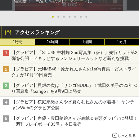
催決定！「悪党たちの休日」がテーマに
●
●
●
●
●
●
●
アクセスランキング
1時間
24時間
1週間
1カ月
【グラビア】「STU48 中村舞 2nd写真集（仮）」先行カット第2
弾を公開！ドキッとするランジェリーカットなど新たな挑戦
【グラビア】元NMB48・原かれんさんの1st写真集「どストライ
ク」が10月19日発売！
【グラビア】貝殻の次は「サンゴNUDE」！武田久美子の23年ぶ
り写真集「Sango」を9月9日に発売
【グラビア】桜庭奈緒さんや水夏らむねさんの水着姿！ ヤンチ
ャンWebのグラビア公開
【グラビア】声優・豊田萌絵さんが表紙＆巻頭グラビアに登場！
「週刊プレイボーイ33号」本日発売
もっと見る