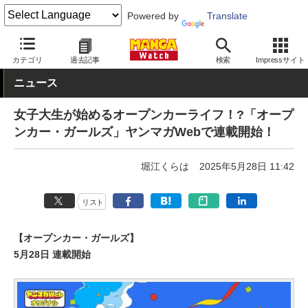
Powered by
Translate
MANGA Watch
青年
カテゴリ
過去記事
検索
Impressサイト
ニュース
女子大生が始めるオープンカーライフ！?「オープ
ンカー・ガールズ」ヤンマガWebで連載開始！
堀江くらは
2025年5月28日 11:42
リスト
【オープンカー・ガールズ】
5月28日 連載開始