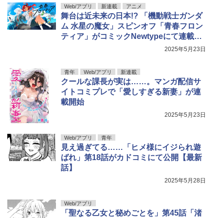
Web/アプリ
新連載
アニメ
舞台は近未来の日本!? 「機動戦士ガンダ
ム 水星の魔女」スピンオフ「青春フロン
ティア」がコミックNewtypeにて連載開
始
2025年5月23日
青年
Web/アプリ
新連載
クールな課長が実は……。マンガ配信サ
イトコミプレで「愛しすぎる新妻」が連
載開始
2025年5月23日
Web/アプリ
青年
見え過ぎてる……「ヒメ様にイジられ遊
ばれ」第18話がカドコミにて公開【最新
話】
2025年5月28日
Web/アプリ
「聖なる乙女と秘めごとを」第45話「渚