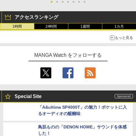
●
●
●
●
●
●
●
アクセスランキング
1時間
24時間
1週間
1カ月
【グラビア】「STU48 中村舞 2nd写真集（仮）」先行カット第2
弾を公開！ドキッとするランジェリーカットなど新たな挑戦
【グラビア】「SPA!デジタル写真集 江籠裕奈『エンジェルボデ
ィ』」より誌面カットを公開！
ホテルですることは……「30まで独りだったら一緒に暮らそう
って言ったよね？」第8話が無料公開。一緒にお風呂！
【グラビア】すみぽんさん1st写真集より、ビキニ姿の表紙カバ
ーやアザーカットを公開！
タイトルは「offcourt（オフコート）」に決定
【グラビア】東雲うみさんが表紙＆フォトブックに登場！「週刊
SPA! 8月19日号」本日発売
もっと見る
MANGA Watch をフォローする