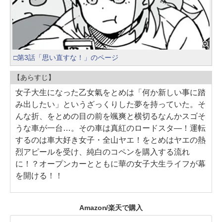
□第3話「思い直すな！」のページ
【あらすじ】
女子大生になった乙女氣をとめは「何か新しい事に踏
み出したい」というざっくりした夢を持っていた。そ
んな折、をとめの目の前を颯爽と横切るなんかスゴそ
うな車が一台…。その車は真紅のロードスタ―！運転
するのは車大好き女子・全山ヤエ！をとめはヤエの熱
烈アピールを受け、純白のコペンを購入する流れ
に！？オープンカーとともに華の女子大生ライフが幕
を開ける！！
Amazon/楽天で購入