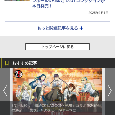
ンボールDAIMA」のUTコレクションが
本日発売！
2025年1月1日
もっと関連記事を見る
トップページに戻る
おすすめ記事
8/7～8/30：「BLACK LAGOON×HUB」コラボ第2弾開
催決定！「悪党たちの休日」がテーマに