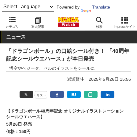
Powered by
Translate
MANGA Watch
少年
ドラゴンボール
カテゴリ
過去記事
検索
Impressサイト
ニュース
「ドラゴンボール」の口絵シール付き！ 「40周年
記念シールウエハース」が本日発売
悟空やベジータ、セルのイラストをシールに
岩瀬賢斗
2025年5月26日 15:56
リスト
【ドラゴンボール40周年記念 オリジナルイラストレーション
シールウエハース】
5月26日 発売
価格：150円