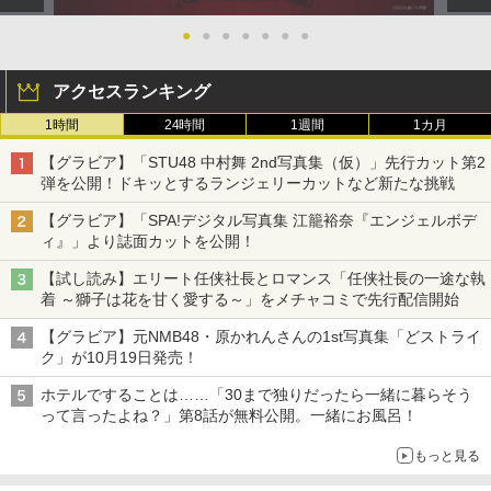
●
●
●
●
●
●
●
アクセスランキング
1時間
24時間
1週間
1カ月
【グラビア】「STU48 中村舞 2nd写真集（仮）」先行カット第2
弾を公開！ドキッとするランジェリーカットなど新たな挑戦
【グラビア】「SPA!デジタル写真集 江籠裕奈『エンジェルボデ
ィ』」より誌面カットを公開！
【試し読み】エリート任侠社長とロマンス「任侠社長の一途な執
着 ～獅子は花を甘く愛する～」をメチャコミで先行配信開始
【グラビア】元NMB48・原かれんさんの1st写真集「どストライ
ク」が10月19日発売！
ホテルですることは……「30まで独りだったら一緒に暮らそう
って言ったよね？」第8話が無料公開。一緒にお風呂！
もっと見る