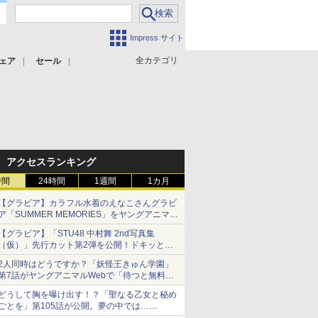
Impress サイト
全カテゴリ
ェア
セール
アクセスランキング
時間
24時間
1週間
1カ月
【グラビア】カラフル水着のえなこさんグラビ
ア「SUMMER MEMORIES」をヤングアニマル
Webで公開中
【グラビア】「STU48 中村舞 2nd写真集
（仮）」先行カット第2弾を公開！ドキッとす
るランジェリーカットなど新たな挑戦
2人同時はどうですか？「妖怪王きゅん学園」
第7話がヤングアニマルWebで「待つと無料」
に！
どうして胸を曝け出す！？「聖なる乙女と秘め
ごとを」第105話が公開。夢の中では……