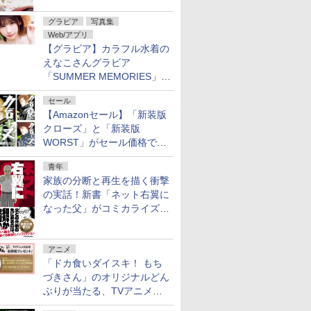
グラビア
写真集
Web/アプリ
【グラビア】カラフル水着の
えなこさんグラビア
「SUMMER MEMORIES」を
ヤングアニマルWebで公開中
セール
【Amazonセール】「新装版
クローズ」と「新装版
WORST」がセール価格で販
売中！
青年
家族の分断と再生を描く衝撃
の実話！新書「ネット右翼に
なった父」がコミカライズ。
9月30日発売
アニメ
「ドカ食いダイスキ！ もち
づきさん」のオリジナルどん
ぶりが当たる、TVアニメ公
式Xキャンペーンが開催中！