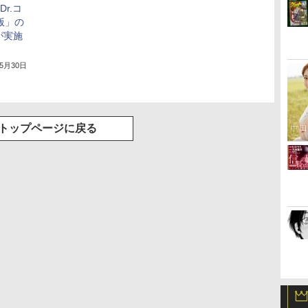
Dr.コ
版」の
が実施
年5月30日
トップページに戻る