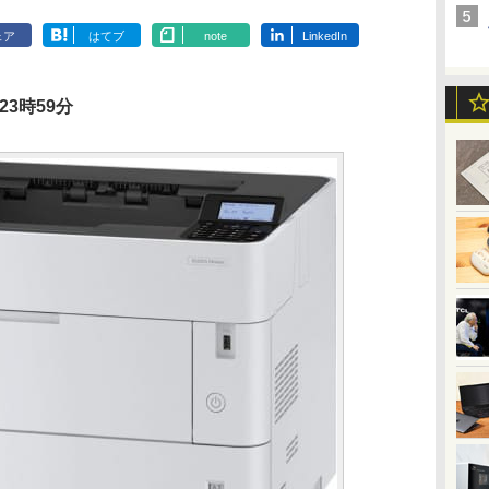
ェア
はてブ
note
LinkedIn
23時59分