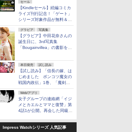
セール
【Kindleセール】続編コミカ
ライズ刊行記念！「ゲート」
シリーズ対象作品が無料＆最
大80%オフ！
グラビア
写真集
【グラビア】中田花奈さんの
誕生日に、3rd写真集
「Bougainvillea」の書影を公
開
本日発売
試し読み
【試し読み】「信長の嫁、は
じめました ポンコツ魔女の
戦国内政伝」1巻、「魔剣の
花嫁 -ヴァルキュリア-」1巻
Web/アプリ
本日発売
女子グループの連絡網「イジ
メとカエルとママと復讐」第
4話1が公開。再会した同級生
は……
Impress Watchシリーズ 人気記事