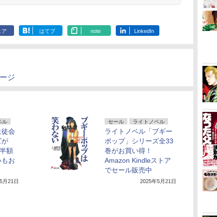
ェア
はてブ
note
LinkedIn
ページ
ベル
セール
ライトノベル
生徒会
ライトノベル「ブギー
ズが
ポップ」シリーズ全33
部半額
巻がお買い得！
いもお
Amazon Kindleストア
でセール販売中
年5月21日
2025年5月21日