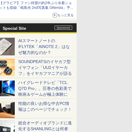
【グラビア】ファン待望の約2年ぶり水着ショ
ットも収録「椛島光 2nd写真集 Ortensia」予約
受付開始
もっと見る
10月30日発売
Special Site
AIスマートノートの
iFLYTEK「AINOTE 2」はな
ぜ魅力的なのか？
SOUNDPEATSのイヤカフ型
イヤフォン「UU2イヤーカ
フ」をイヤカフマニアが語る
ハイグレードテレビ「TCL
Q7D Pro」。圧巻の色彩美で
映画＆ゲームが極上体験に
性能の良いお得な中古PC情
報はこのページでチェック！
総合オーディオブランドに進
化するSHANLINGとは何者