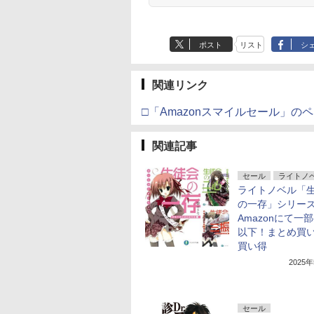
ポスト
リスト
シ
関連リンク
□「Amazonスマイルセール」の
関連記事
セール
ライトノ
ライトノベル「
の一存」シリー
Amazonにて一
以下！まとめ買
買い得
2025
セール