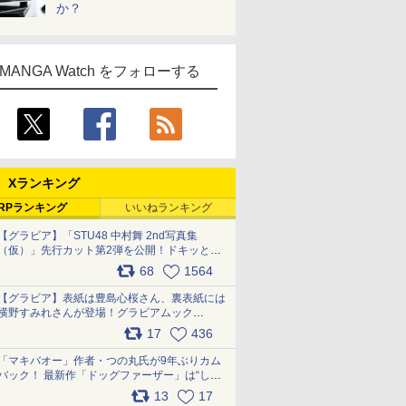
か？
MANGA Watch をフォローする
Xランキング
RPランキング
いいねランキング
【グラビア】「STU48 中村舞 2nd写真集
（仮）」先行カット第2弾を公開！ドキッとす
るランジェリーカットなど新たな挑戦
68
1564
pic.x.com/9uvxXReveK
【グラビア】表紙は豊島心桜さん、裏表紙には
横野すみれさんが登場！グラビアムック
「PARADE」2026夏号が本日発売
17
436
pic.x.com/hYZlU1GBwl
「マキバオー」作者・つの丸氏が9年ぶりカム
バック！ 最新作「ドッグファーザー」は“しゃ
べらない動物”とのリアルな暮らしを描く 「も
13
17
うこれ以上の幸せはない」……一緒に暮らす愛