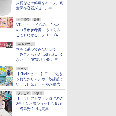
麦粉などの鮮度をキープ。真
空保存容器がセール中
本日発売
書籍
VTuber・さくらみこさんと
のコラボ参考書 「さくらみ
こでもわかる」シリーズ4冊
が本日発売！
Web/アプリ
木馬に乗ってみたいって…
「みことちゃんは嫌われたく
ない！」第7話を公開。三角
じゃない方か
セール
【Kindleセール】アニメ化も
された釣りマンガ「放課後て
いぼう日誌」1〜6巻が最大
50％オフのセール中！
グラビア
写真集
【グラビア】ファン待望の約
2年ぶり水着ショットも収録
「椛島光 2nd写真集
Ortensia」予約受付開始