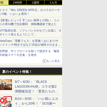
時間
24時間
1週間
1カ月
ミスド「Mrs. GREEN APPLE」のコラボドーナ
ツ4種、いよいよ発売！
【家電レビュー】手ごわい雑草との戦い、コメ
リの草刈機で完全勝利 掃除機感覚で使えた
NTT島田社長、ソフトバンクのセブン出資に「d
ポイント使えるようにして」
NewDays「増量フェス」を実施！おにぎり/サ
ンドイッチ/焼きそばなど16品が値段そのままで
ボリュームアップ
吉野家、牛リブロースを熱々で提供する「極旨
牛鉄板ステーキ定食」を発売
もっと見る
夏のイベント特集！
8/7～8/30：「BLACK
LAGOON×HUB」コラボ第2
弾開催決定！「悪党たちの休
日」がテーマに
8/10～8/30：「ハレ晴レユカ
イ」から20年！「SOS展〜