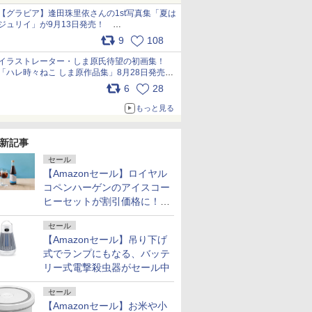
犬たちへ… pic.x.com/hEr88DgVyD
【グラビア】逢田珠里依さんの1st写真集「夏は
ジュリイ」が9月13日発売！
pic.x.com/9ampGWAO1t
9
108
イラストレーター・しま原氏待望の初画集！
「ハレ時々ねこ しま原作品集」8月28日発売
pic.x.com/zj5aobjUSp
6
28
もっと見る
新記事
セール
【Amazonセール】ロイヤル
コペンハーゲンのアイスコー
ヒーセットが割引価格に！夏
のギフトに最適！
セール
【Amazonセール】吊り下げ
式でランプにもなる、バッテ
リー式電撃殺虫器がセール中
セール
【Amazonセール】お米や小