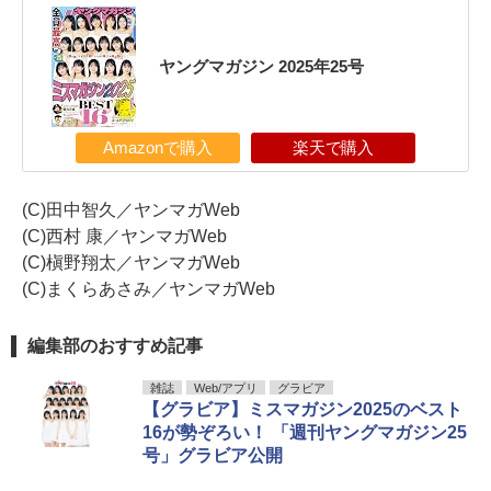
ヤングマガジン 2025年25号
Amazonで購入
楽天で購入
(C)田中智久／ヤンマガWeb
(C)西村 康／ヤンマガWeb
(C)槇野翔太／ヤンマガWeb
(C)まくらあさみ／ヤンマガWeb
編集部のおすすめ記事
雑誌
Web/アプリ
グラビア
【グラビア】ミスマガジン2025のベスト
16が勢ぞろい！ 「週刊ヤングマガジン25
号」グラビア公開