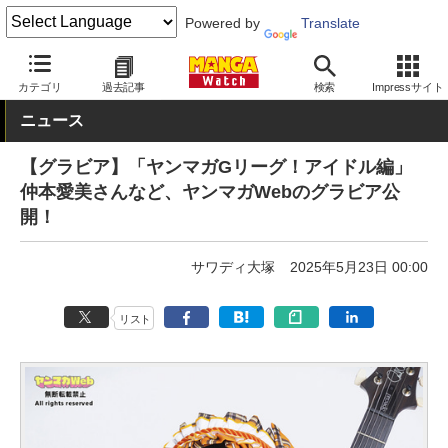
Powered by
Translate
MANGA Watch
青年
カテゴリ
過去記事
検索
Impressサイト
ニュース
【グラビア】「ヤンマガGリーグ！アイドル編」
仲本愛美さんなど、ヤンマガWebのグラビア公
開！
サワディ大塚
2025年5月23日 00:00
リスト