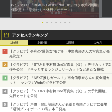
8/7～8/30：「BLACK LAGOON×HUB」コラボ第2弾開
催決定！「悪党たちの休日」がテーマに
●
●
●
●
●
●
●
アクセスランキング
1時間
24時間
1週間
1カ月
【グラビア】令和の“爆美女”モデル・中野恵那さんの写真集が発
売決定！
【グラビア】「STU48 中村舞 2nd写真集（仮）」先行カット第2
弾を公開！ドキッとするランジェリーカットなど新たな挑戦
【グラビア】「NEXT推しガール！」市倉侑季奈さんの夏全開カ
ット！ ヤンマガWebのグラビア公開
【グラビア】「STU48 中村舞 2nd写真集（仮）」の予約開始。
先行カットを公開
【グラビア】声優・豊田萌絵さんが表紙＆巻頭グラビアに登場！
「週刊プレイボーイ33号」本日発売