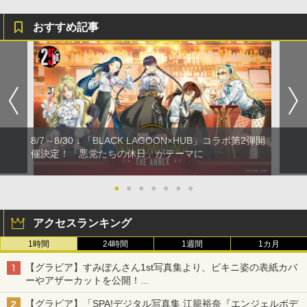
おすすめ記事
8/7～8/30：「BLACK LAGOON×HUB」コラボ第2弾開
催決定！「悪党たちの休日」がテーマに
●
●
●
●
●
●
●
アクセスランキング
1時間
24時間
1週間
1カ月
【グラビア】すみぽんさん1st写真集より、ビキニ姿の表紙カバ
ーやアザーカットを公開！
タイトルは「offcourt（オフコート）」に決定
【グラビア】「SPA!デジタル写真集 江籠裕奈『エンジェルボデ