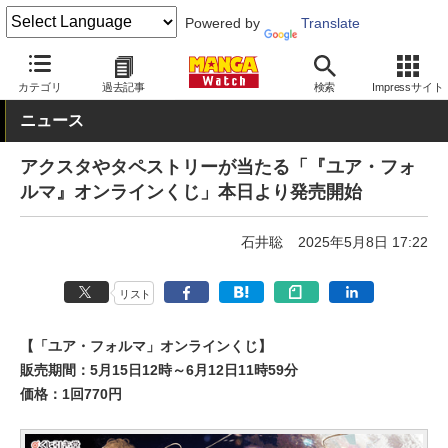
Powered by
Translate
MANGA Watch
グッズ
カテゴリ
過去記事
検索
Impressサイト
ニュース
アクスタやタペストリーが当たる「『ユア・フォ
ルマ』オンラインくじ」本日より発売開始
石井聡
2025年5月8日 17:22
リスト
【「ユア・フォルマ」オンラインくじ】
販売期間：5月15日12時～6月12日11時59分
価格：1回770円