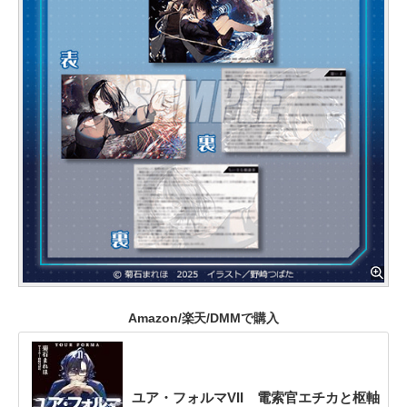
Amazon/楽天/DMMで購入
ユア・フォルマVII 電索官エチカと枢軸