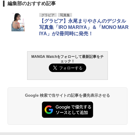
編集部のおすすめ記事
日向坂46 藤嶌果歩 1st写真集 果実の歩
グラビア
写真集
1
幅
【グラビア】永尾まりやさんのデジタル
写真集「IRO MARIYA」＆「MONO MAR
￥2,640
IYA」が2冊同時に発売！
MANGA Watchをフォローして最新記事をチ
髙野真央1st写真集 まおのこと、
2
ェック！
￥3,630
Google 検索で当サイトの記事を優先表示させる
溝端葵 1st写真集 「あおいままで。」
3
￥3,630