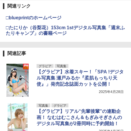
関連リンク
伊藤彩沙 写真集 アヤサージュ
4
□blueprintのホームページ
￥3,822
□たにりか（谷梨花）153cm 1stデジタル写真集「週末ふ
たりキャンプ」の書籍ページ
村重杏奈写真集「あんな」
5
関連記事
￥3,300
グラビア
写真集
【グラビア】水着スキー！「SPA !デジタ
ル写真集 瀬戸みるか『柔肌もっちり天
使』」発売記念誌面カットを公開！
2025年4月28日
写真集
グラビア
【グラビア】リアル“先輩後輩”の連動企
画！ なむはむこさん＆もぎみそぎさんの
デジタル写真集が2冊同時に予約開始！