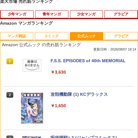
楽天市場 売れ筋ランキング
少年マンガ
青年マンガ
少女マンガ
グラビア
Amazon マンガランキング
マンガ雑誌
コミック
公式ムック
グラビア
騎士に憧れた最強の剣士、騎士家系の落
ふかふかダンジョン攻略記～俺の異世界
うるわしの宵の月（2） （KC デザー
【楽天ブックス限定特典】My Girl vol.4
1
1
1
1
ちこぼれ令嬢に転生する。（2） （ガン
転生冒険譚～（20） （BLADEコミック
ト） [ やまもり 三香 ]
6(綾咲穂音 ブロマイド1枚（L判 /絵柄全
Amazon 公式ムック の売れ筋ランキング
ガンコミックスUP！） [ 楓原こうた ]
ス） [ KAKERU ]
2種のうち1枚ランダム封入）)
更新日時：2026/08/07 18:14
￥594
￥770
￥792
￥1,980
週刊少年サンデー 2026年36・37合併号
ビビビコミック 創刊記念号 ([実用品])
F.S.S. EPISODES of 40th MEMORIAL
1
1
1
（2026年8月5日発売号） [雑誌]
￥935
￥3,630
￥379
うるわしの宵の月（1） （KC デザー
ヤン先輩はひとりで生きていけない
ちいかわ なんか小さくてかわいいやつ
【楽天ブックス限定特典】椛島光 2nd写
2
2
2
2
ト） [ やまもり 三香 ]
（3） （ガンガンコミックスUP！） [ so
（8） 【電子書籍】[ ナガノ ]
真集 Ortensia(プレミアムステッカー) [
on茶 ]
椛島 光 ]
攻殻機動隊 (1) KCデラックス
2
￥594
￥1,375
COMIC快楽天 2026年 09月号 [雑誌]
薬屋のひとりごと 17巻 (デジタル版ビッ
￥770
￥3,850
2
2
￥1,650
グガンガンコミックス)
￥990
￥770
兎は獣の肚の底でしあわせな夢をみる 2
GANGSTA． 9 （バンチコミックス） [
3
難攻不落の魔王城へようこそ～デバフは
【楽天ブックス限定特典】原かれん 1st
3
3
3
（花とゆめコミックススペシャル） [ 月
コースケ ]
不要と勇者パーティーを追い出された黒
写真集 どストライク(生写真1枚) [ 原
永 遠子 ]
魔導士、魔王軍の最高幹部に迎えられる
かれん ]
呪術廻戦≡ 3 (ジャンプコミックス)