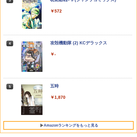
3
～（13） （ガンガンコミックスUP！） [
￥814
￥616
週刊少年マガジン 2026年36・37号[202
宇宙兄弟（４６） (モーニングコミック
御鷹穂積（GAノベル／SBクリエイティ
3
3
￥4,400
￥572
6年8月5日発売] [雑誌]
ス)
ブ刊） ]
￥400
￥1,131
￥770
メダリスト（15） 【電子書籍】[ つるま
兎は獣の肚の底でしあわせな夢をみる 3
4
4
【楽天ブックス限定グッズ】中島颯太 2
4
いかだ ]
（花とゆめコミックススペシャル） [ 月
nd写真集『THE SELF』(アクリルフォ
永 遠子 ]
攻殻機動隊 (2) KCデラックス
トプロップス) [ 中島 颯太（FANTASTIC
4
￥869
『触れられると死ぬ』と言われた私、王
S） ]
4
週刊少年マガジン 2026年35号[2026年7
メイドインアビス (１５) (バンブーコミ
￥715
子に触れたら最強の大聖女になりまし
4
4
￥-
月29日発売] [雑誌]
ックス)
た。ところで殿下の愛が重い（2） （ガ
￥5,060
ンガンコミックスUP！） [ 宮之みやこ ]
￥400
￥1,100
ゲーム中盤で死ぬ悪役貴族に転生したの
￥770
【中古】 鬼上司のヤキモチが可愛すぎま
5
5
で、外れスキル【テイム】を駆使して最
す！！（8） / 月乃 睡蓮 / 小学館クリエ
永瀬廉 プレミアムBOX【初回限定版】
5
強を目指してみた（7） （ヤンマガKCス
イティブ [コミック]【メール便送料無
五時
（仮） [ 永瀬廉 ]
5
ペシャル） [ 八又 ナガト ]
料】【最短翌日配達対応】
【電子版】ガンダムエース ２０２６年
メダリスト（１５） (アフタヌーンコミ
5
5
悪役貴族が開き直って破滅フラグを“実
￥1,870
￥8,800
5
９月号 Ｎｏ．２８９ [雑誌]
ックス)
￥792
￥734
力”で叩き折っていたら、いつの間にか
ヒロイン達から英雄視されるようになっ
￥800
￥869
た件(コミック)（2） （ガンガンコミッ
クスUP！） [ 楓原こうた ]
Amazonランキングをもっと見る
￥770