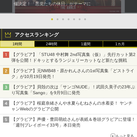
催決定！「悪党たちの休日」がテーマに
●
●
●
●
●
●
●
アクセスランキング
1時間
24時間
1週間
1カ月
【グラビア】「STU48 中村舞 2nd写真集（仮）」先行カット第2
弾を公開！ドキッとするランジェリーカットなど新たな挑戦
【グラビア】元NMB48・原かれんさんの1st写真集「どストライ
ク」が10月19日発売！
【グラビア】貝殻の次は「サンゴNUDE」！武田久美子の23年ぶ
り写真集「Sango」を9月9日に発売
【グラビア】桜庭奈緒さんや水夏らむねさんの水着姿！ ヤンチ
ャンWebのグラビア公開
【グラビア】声優・豊田萌絵さんが表紙＆巻頭グラビアに登場！
「週刊プレイボーイ33号」本日発売
もっと見る