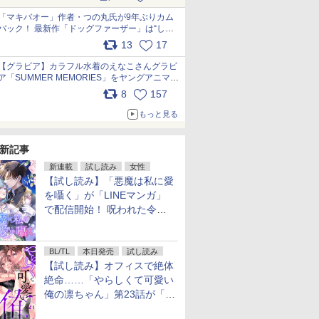
pic.x.com/9nJQY0jUYz
「マキバオー」作者・つの丸氏が9年ぶりカム
バック！ 最新作「ドッグファーザー」は“しゃ
べらない動物”とのリアルな暮らしを描く 「も
13
17
うこれ以上の幸せはない」……一緒に暮らす愛
犬たちへ… pic.x.com/hEr88DgVyD
【グラビア】カラフル水着のえなこさんグラビ
ア「SUMMER MEMORIES」をヤングアニマル
Webで公開中 pic.x.com/wdmmjZ7DnV
8
157
もっと見る
新記事
新連載
試し読み
女性
【試し読み】「悪魔は私に愛
を囁く」が「LINEマンガ」
で配信開始！ 呪われた令嬢×
執着深い司祭のダークファン
タジー
BL/TL
本日発売
試し読み
【試し読み】オフィスで絶体
絶命……「やらしくて可愛い
俺の凛ちゃん」第23話が「コ
ミックシーモア」で先行配