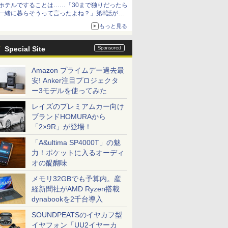
ホテルですることは……「30まで独りだったら
一緒に暮らそうって言ったよね？」第8話が無
料公開。一緒にお風呂！
もっと見る
Special Site
Amazon プライムデー過去最
安! Anker注目プロジェクタ
ー3モデルを使ってみた
レイズのプレミアムカー向け
ブランドHOMURAから
「2×9R」が登場！
「A&ultima SP4000T」の魅
力！ポケットに入るオーディ
オの醍醐味
メモリ32GBでも予算内。産
経新聞社がAMD Ryzen搭載
dynabookを2千台導入
SOUNDPEATSのイヤカフ型
イヤフォン「UU2イヤーカ