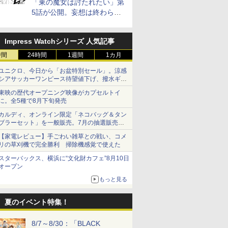
「東の魔女は討たれたい」第
5話が公開。妄想は終わらな
い
Impress Watchシリーズ 人気記事
時間
24時間
1週間
1カ月
ユニクロ、今日から「お盆特別セール」。涼感
シアサッカーワンピース待望値下げ、撥水ギア
ショーツは1990円に
東映の歴代オープニング映像がカプセルトイ
に。全5種で8月下旬発売
カルディ、オンライン限定「ネコバッグ＆タン
ブラーセット」を一般販売。7月の抽選販売の
当選無効分
【家電レビュー】手ごわい雑草との戦い、コメ
リの草刈機で完全勝利 掃除機感覚で使えた
スターバックス、横浜に“文化財カフェ”8月10日
オープン
もっと見る
夏のイベント特集！
8/7～8/30：「BLACK