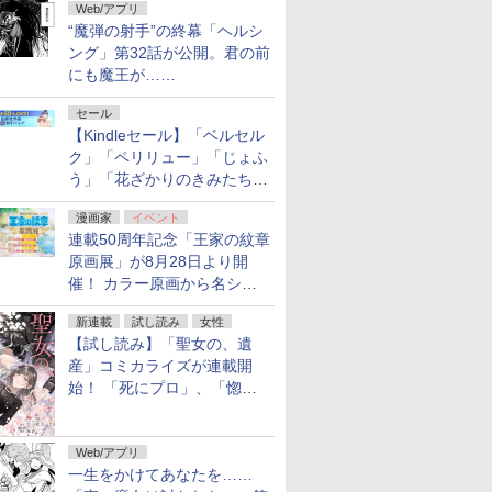
Web/アプリ
“魔弾の射手”の終幕「ヘルシ
ング」第32話が公開。君の前
にも魔王が……
セール
【Kindleセール】「ベルセル
ク」「ペリリュー」「じょふ
う」「花ざかりのきみたち
へ」などが最大50％オフ！
漫画家
イベント
「白泉社 夏の大割引セー
連載50周年記念「王家の紋章
ル」が開催中！
原画展」が8月28日より開
催！ カラー原画から名シー
ンの原稿まで
新連載
試し読み
女性
【試し読み】「聖女の、遺
産」コミカライズが連載開
始！ 「死にプロ」、「惚れ
魔女」作者による異世界ロマ
ンス
Web/アプリ
一生をかけてあなたを……