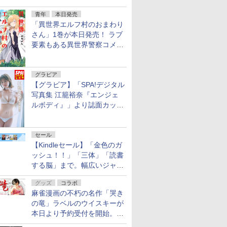
ェア 2026」第2弾が開催中！
青年
本日発売
「異世界エルフ村のおまわり
さん」1巻が本日発売！ ラブ
要素もある異世界警察コメデ
ィ
グラビア
【グラビア】「SPA!デジタル
写真集 江籠裕奈『エンジェ
ルボディ』」より誌面カット
を公開！
セール
【Kindleセール】「金色のガ
ッシュ！！」「三体」「読書
する脳」まで。幅広いジャン
ルの電子書籍が最大65％オ
グッズ
コラボ
フ！「Kindle本サマーセー
麻雀漫画の不朽の名作「哭き
ル」第2弾が開催中！
の竜」ラベルのウイスキーが
本日より予約受付を開始。8
月16日まで