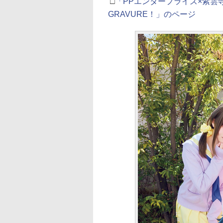
□
「PPエンタープライズ×紫雲寺家の
GRAVURE！」のページ