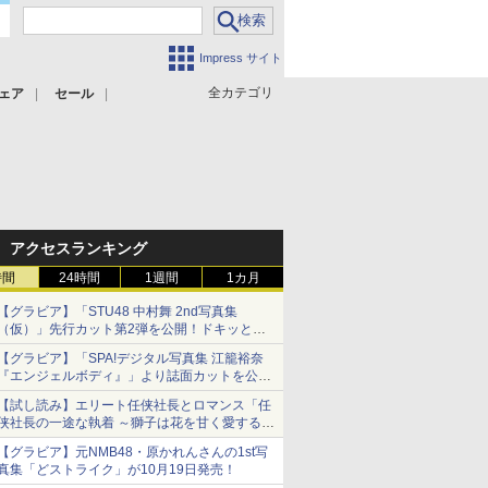
Impress サイト
全カテゴリ
ェア
セール
アクセスランキング
時間
24時間
1週間
1カ月
【グラビア】「STU48 中村舞 2nd写真集
（仮）」先行カット第2弾を公開！ドキッとす
るランジェリーカットなど新たな挑戦
【グラビア】「SPA!デジタル写真集 江籠裕奈
『エンジェルボディ』」より誌面カットを公
開！
【試し読み】エリート任侠社長とロマンス「任
侠社長の一途な執着 ～獅子は花を甘く愛する
～」をメチャコミで先行配信開始
【グラビア】元NMB48・原かれんさんの1st写
真集「どストライク」が10月19日発売！