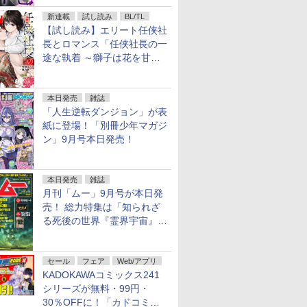
信！
新連載
試し読み
BL/TL
【試し読み】エリート任侠社
長とロマンス「任侠社長の一
途な執着 ～獅子は花を甘く
愛する～」をメチャコミで先
行配信開始
本日発売
雑誌
「人生逆転ダンジョン」が表
紙に登場！「別冊少年マガジ
ン」9月号本日発売！
本日発売
雑誌
月刊「ムー」9月号が本日発
売！ 総力特集は「知られざ
る死後の世界『霊界宇宙』の
謎」特別企画は「西郷隆盛の
不死伝説」
セール
フェア
Web/アプリ
KADOKAWAコミックス241
シリーズが無料・99円・
30％OFFに！「カドコミフ