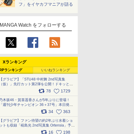
フ」をイヤカフマニアが語る
MANGA Watch をフォローする
Xランキング
RPランキング
いいねランキング
【グラビア】「STU48 中村舞 2nd写真集
（仮）」先行カット第2弾を公開！ドキッとす
るランジェリーカットなど新たな挑戦
78
1729
pic.x.com/9uvxXReveK
乃木坂46・賀喜遥香さんが5年ぶりに登場！
「週刊少年チャンピオン 36＋37号」本日発
売 pic.x.com/2Mo85ZlRvK
34
363
【グラビア】ファン待望の約2年ぶり水着ショ
ットも収録「椛島光 2nd写真集 Ortensia」予約
受付開始 10月30日発売
16
198