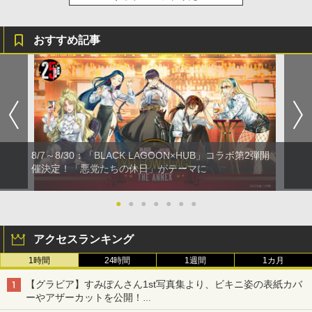
おすすめ記事
8/7～8/30：「BLACK LAGOON×HUB」コラボ第2弾開
催決定！「悪党たちの休日」がテーマに
●
●
●
●
●
●
●
アクセスランキング
1時間
24時間
1週間
1カ月
【グラビア】すみぽんさん1st写真集より、ビキニ姿の表紙カバ
ーやアザーカットを公開！
タイトルは「offcourt（オフコート）」に決定