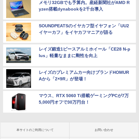
メモリ32GBでも予算内。産経新聞社がAMD R
yzen搭載dynabookを2千台導入
SOUNDPEATSのイヤカフ型イヤフォン「UU2
イヤーカフ」をイヤカフマニアが語る
レイズ鍛造1ピースアルミホイール「CE28 N-p
lus」軽量なままに剛性を向上
レイズのプレミアムカー向けブランドHOMUR
Aから「2×9R」が登場！
マウス、RTX 5060 Ti搭載ゲーミングPCが7万
5,000円オフで30万円台！
本サイトのご利用について
お問い合わせ