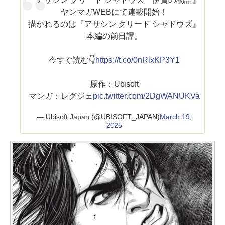
ヤンマガWEBにて連載開始！
描かれるのは『アサシン クリード シャドウズ』
本編の前日譚。
今すぐ読む👇
https://t.co/0nRlxKP3Y1
原作：Ubisoft
マンガ：レグジェ
pic.twitter.com/2DgWANUKVa
— Ubisoft Japan (@UBISOFT_JAPAN)
March 19,
2025