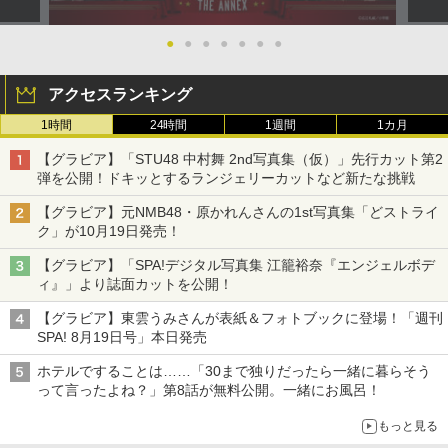
●
●
●
●
●
●
●
アクセスランキング
1時間
24時間
1週間
1カ月
【グラビア】「STU48 中村舞 2nd写真集（仮）」先行カット第2
弾を公開！ドキッとするランジェリーカットなど新たな挑戦
【グラビア】元NMB48・原かれんさんの1st写真集「どストライ
ク」が10月19日発売！
【グラビア】「SPA!デジタル写真集 江籠裕奈『エンジェルボデ
ィ』」より誌面カットを公開！
【グラビア】東雲うみさんが表紙＆フォトブックに登場！「週刊
SPA! 8月19日号」本日発売
ホテルですることは……「30まで独りだったら一緒に暮らそう
って言ったよね？」第8話が無料公開。一緒にお風呂！
もっと見る