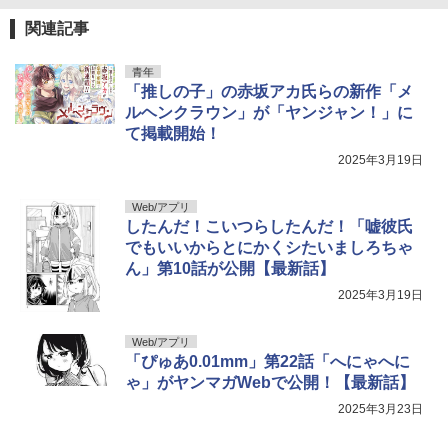
￥8,800
￥198
【電子版】ガンダムエース ２０２６年
メダリスト（１５） (アフタヌーンコミ
村重杏奈写真集「あんな」
5
5
5
￥1,870
関連記事
９月号 Ｎｏ．２８９ [雑誌]
ックス)
￥3,300
￥800
￥869
青年
「推しの子」の赤坂アカ氏らの新作「メ
ルヘンクラウン」が「ヤンジャン！」に
て掲載開始！
2025年3月19日
Web/アプリ
したんだ！こいつらしたんだ！「嘘彼氏
でもいいからとにかくシたいましろちゃ
ん」第10話が公開【最新話】
2025年3月19日
Web/アプリ
「ぴゅあ0.01mm」第22話「へにゃへに
ゃ」がヤンマガWebで公開！【最新話】
2025年3月23日