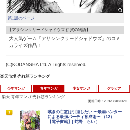
第1話のページ
【アサシンクリードシャドウズ 伊賀の物語】
大人気ゲーム「アサシンクリードシャドウズ」のコミ
カライズ作品！
(C)KODANSHA Ltd. All rights reserved.
楽天市場 売れ筋ランキング
少年マンガ
青年マンガ
少女マンガ
グラビア
楽天 青年マンガ 売れ筋ランキング
更新日時：2026/08/08 06:10
BREAK BACK 21 （少年チャンピオ
嘆きの亡霊は引退したい 〜最弱ハンター
1
1
ン・コミックス） [ KASA ]
による最強パーティ育成術〜 （12）
【電子書籍】[ 蛇野 らい ]
￥594