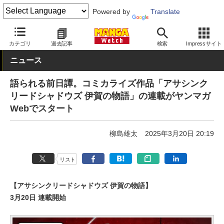
Powered by
Translate
MANGA Watch
新連載
カテゴリ
過去記事
検索
Impressサイト
ニュース
語られる前日譚。コミカライズ作品「アサシンク
リードシャドウズ 伊賀の物語」の連載がヤンマガ
Webでスタート
柳島雄太
2025年3月20日 20:19
リスト
【アサシンクリードシャドウズ 伊賀の物語】
3月20日 連載開始