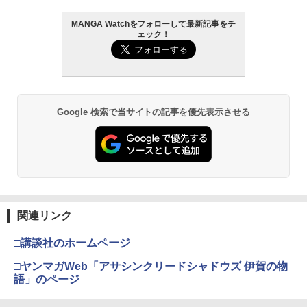
書籍】[ かめ乃 ]
攻殻機動隊 (1) KCデラックス
2
￥3,300
MANGA Watchをフォローして最新記事をチ
週刊少年マガジン 2026年36・37号[202
薬屋のひとりごと 17巻 (デジタル版ビッ
髙野真央1st写真集 まおのこと、
￥165
2
2
2
￥1,650
ェック！
6年8月5日発売] [雑誌]
グガンガンコミックス)
￥3,630
￥400
￥770
【楽天ブックス限定特典】椛島光 2nd写
3
総長さま、溺愛中につき。〜最強イケメ
3
真集 Ortensia(プレミアムステッカー) [
ンと愛され寮生活!?〜 分冊版 12 【電子
椛島 光 ]
書籍】[ かめ乃 ]
呪術廻戦≡ 3 (ジャンプコミックス)
3
Google 検索で当サイトの記事を優先表示させる
￥3,850
COMIC快楽天 2026年 09月号 [雑誌]
メイドインアビス (１５) (バンブーコミ
溝端葵 1st写真集 「あおいままで。」
3
3
3
￥165
￥572
ックス)
￥990
￥3,630
￥1,090
【楽天ブックス限定特典】原かれん 1st
4
総長さま、溺愛中につき。〜最強イケメ
4
写真集 どストライク(生写真1枚) [ 原
ンと愛され寮生活!?〜 分冊版 11 【電子
かれん ]
攻殻機動隊 (2) KCデラックス
書籍】[ かめ乃 ]
4
関連リンク
週刊少年マガジン 2026年35号[2026年7
宇宙兄弟（４６） (モーニングコミック
伊藤彩沙 写真集 アヤサージュ
￥4,400
4
4
4
￥2,200
￥165
月29日発売] [雑誌]
ス)
□講談社のホームページ
￥3,822
￥400
￥1,131
□ヤンマガWeb「アサシンクリードシャドウズ 伊賀の物
永瀬廉 プレミアムBOX【初回限定版】
5
視線が絡んで、熱になる 26 【電子書
5
語」のページ
（仮） [ 永瀬廉 ]
籍】[ 兎月メイ ]
五時
5