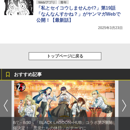
Web/アプリ
青年
「私とセイコウしませんか!?」第19話
「なんなんすかね？」がヤンマガWebで
公開！【最新話】
2025年3月23日
トップページに戻る
おすすめ記事
8/7～8/30：「BLACK LAGOON×HUB」コラボ第2弾開
催決定！「悪党たちの休日」がテーマに