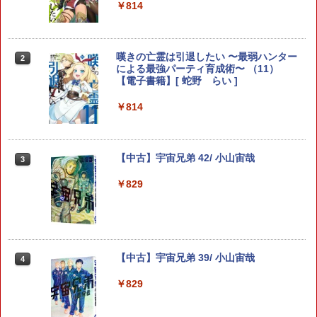
￥814
写らナイんです（2） （少年サンデーコ
嘆きの亡霊は引退したい 〜最弱ハンター
2
2
ミックス） [ コノシマ ルカ ]
による最強パーティ育成術〜 （11）
【電子書籍】[ 蛇野 らい ]
￥594
￥814
葬送のフリーレン（6） （少年サンデー
3
【中古】宇宙兄弟 42/ 小山宙哉
3
コミックス） [ 山田 鐘人 ]
￥829
￥594
葬送のフリーレン（5） （少年サンデー
4
【中古】宇宙兄弟 39/ 小山宙哉
4
コミックス） [ 山田 鐘人 ]
￥829
￥594