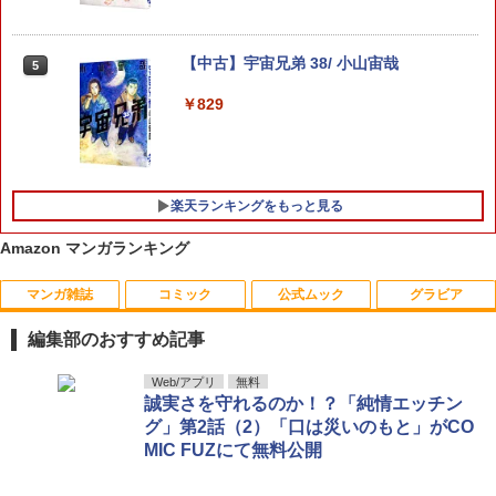
進撃の巨人（33） （講談社コミックス）
5
【中古】宇宙兄弟 38/ 小山宙哉
5
[ 諫山 創 ]
￥829
￥594
楽天ランキングをもっと見る
Amazon マンガランキング
マンガ雑誌
コミック
公式ムック
グラビア
総長さま、溺愛中につき。〜最強イケメ
本田夕歩1st写真集 amble [ 本田 夕歩 ]
1
1
ンと愛され寮生活!?〜 分冊版 14 【電子
編集部のおすすめ記事
書籍】[ かめ乃 ]
￥3,300
￥165
週刊少年サンデー 2026年36・37合併号
ビビビコミック 創刊記念号 ([実用品])
F.S.S. EPISODES of 40th MEMORIAL
日向坂46 藤嶌果歩 1st写真集 果実の歩
Web/アプリ
無料
1
1
1
1
（2026年8月5日発売号） [雑誌]
幅
誠実さを守れるのか！？「純情エッチン
￥-
￥3,630
グ」第2話（2）「口は災いのもと」がCO
￥379
￥2,640
MIC FUZにて無料公開
安藤咲桜1st写真集 さくら、はらり [ フ
総長さま、溺愛中につき。〜最強イケメ
2
2
ラッシュ編集部 ]
ンと愛され寮生活!?〜 分冊版 13 【電子