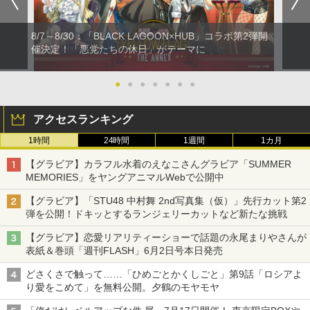
8/7～8/30：「BLACK LAGOON×HUB」コラボ第2弾開
催決定！「悪党たちの休日」がテーマに
●
●
●
●
●
●
●
アクセスランキング
1時間
24時間
1週間
1カ月
【グラビア】カラフル水着のえなこさんグラビア「SUMMER
MEMORIES」をヤングアニマルWebで公開中
【グラビア】「STU48 中村舞 2nd写真集（仮）」先行カット第2
弾を公開！ドキッとするランジェリーカットなど新たな挑戦
【グラビア】恋愛リアリティーショーで話題の永尾まりやさんが
表紙＆巻頭「週刊FLASH」6月2日号本日発売
どさくさで触って……「ひめごとかくしごと」第9話「ロシアよ
り愛をこめて」を無料公開。夕鶴のモヤモヤ