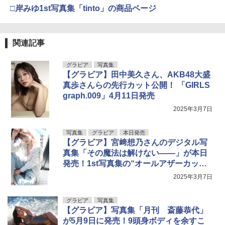
□岸みゆ1st写真集「tinto」の商品ページ
関連記事
グラビア
写真集
【グラビア】田中美久さん、AKB48大盛
真歩さんらの先行カット公開！ 「GIRLS
graph.009」4月11日発売
2025年3月7日
写真集
グラビア
本日発売
【グラビア】宮﨑想乃さんのデジタル写
真集「その魔法は解けない――」が本日
発売！1st写真集の“オールアザーカット
版”
2025年3月7日
グラビア
写真集
【グラビア】写真集「月刊 斎藤恭代」
が5月9日に発売！9頭身ボディを余すこ