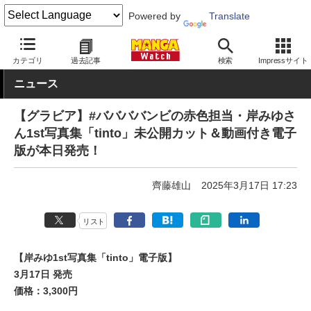
Powered by
Translate
MANGA Watch
本日発売
カテゴリ
過去記事
検索
Impressサイト
ニュース
【グラビア】#ババババンビの赤色担当・岸みゆさ
ん1st写真集「tinto」未公開カット＆動画付き電子
版が本日発売！
齊藤雄山
2025年3月17日 17:23
リスト
【岸みゆ1st写真集「tinto」電子版】
3月17日 発売
価格：3,300円