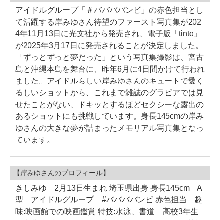
アイドルグループ「＃ババババンビ」の赤色担当とし
て活躍する岸みゆさん待望のファースト写真集が202
4年11月13日に光文社から発売され、電子版「tinto」
が2025年3月17日に発売されることが決定しました。
「ずっとずっと夢だった」という写真集撮影は、宮古
島と沖縄本島を舞台に、昨年6月に4日間かけて行われ
ました。アイドルらしい岸みゆさんのキュートで愛く
るしいショットから、これまで雑誌のグラビアでは見
せたことがない、ドキッとするほどセクシーな露出の
あるショットにも挑戦しています。身長145cmの岸み
ゆさんの大きな夢が詰まったメモリアル写真集となっ
ています。
【岸みゆさんのプロフィール】
きしみゆ 2月13日生まれ 埼玉県出身 身長145cm A
型 アイドルグループ #ババババンビ 赤色担当 趣
味:映画館での映画鑑賞 特技:水泳、書道 高校3年生