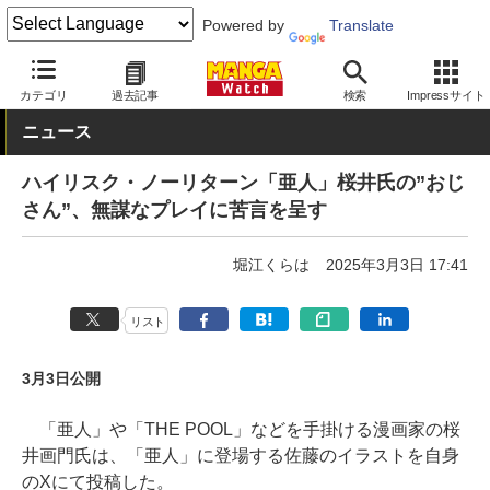
Powered by
Translate
MANGA Watch
漫画家
カテゴリ
過去記事
検索
Impressサイト
ニュース
ハイリスク・ノーリターン「亜人」桜井氏の”おじ
さん”、無謀なプレイに苦言を呈す
堀江くらは
2025年3月3日 17:41
リスト
3月3日公開
「亜人」や「THE POOL」などを手掛ける漫画家の桜
井画門氏は、「亜人」に登場する佐藤のイラストを自身
のXにて投稿した。