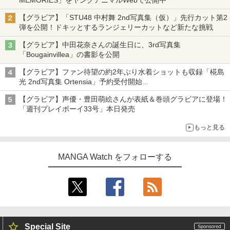
MEMORIES」をヤングアニマルWebで公開中
【グラビア】「STU48 中村舞 2nd写真集（仮）」先行カット第2
弾を公開！ドキッとするランジェリーカットなど新たな挑戦
【グラビア】中田花奈さんの誕生日に、3rd写真集
「Bougainvillea」の書影を公開
【グラビア】ファン待望の約2年ぶり水着ショットも収録「椛島
光 2nd写真集 Ortensia」予約受付開始
10月30日発売
【グラビア】声優・豊田萌絵さんが表紙＆巻頭グラビアに登場！
「週刊プレイボーイ33号」本日発売
もっと見る
MANGA Watch をフォローする
Special Site