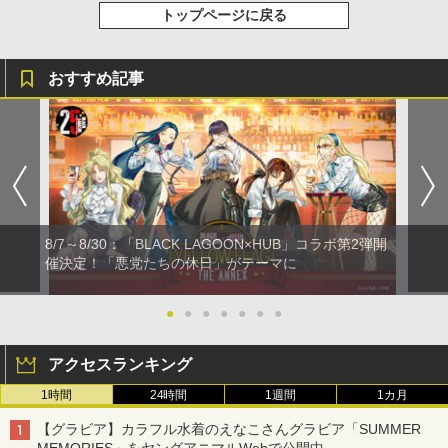
トップページに戻る
おすすめ記事
8/7～8/30：「BLACK LAGOON×HUB」コラボ第2弾開
催決定！「悪党たちの休日」がテーマに
●
●
●
●
●
●
●
アクセスランキング
1時間
24時間
1週間
1カ月
【グラビア】カラフル水着のえなこさんグラビア「SUMMER