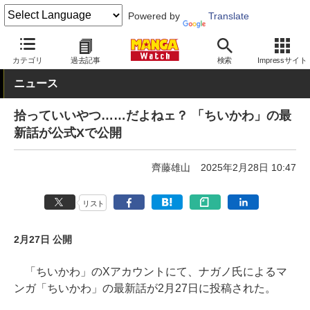
Powered by
Translate
MANGA Watch
Web/アプリ
カテゴリ
過去記事
検索
Impressサイト
ニュース
拾っていいやつ……だよねェ？ 「ちいかわ」の最
新話が公式Xで公開
齊藤雄山
2025年2月28日 10:47
リスト
2月27日 公開
「ちいかわ」のXアカウントにて、ナガノ氏によるマ
ンガ「ちいかわ」の最新話が2月27日に投稿された。