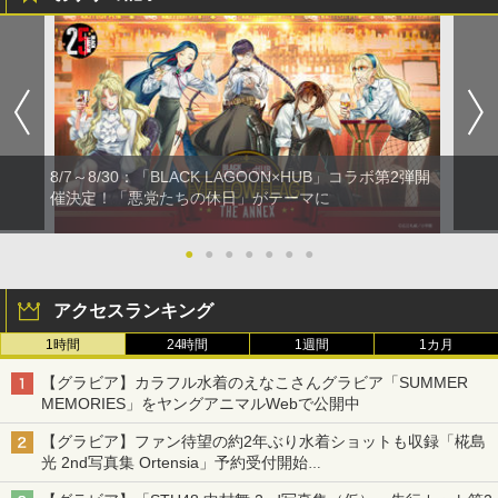
8/7～8/30：「BLACK LAGOON×HUB」コラボ第2弾開
催決定！「悪党たちの休日」がテーマに
●
●
●
●
●
●
●
アクセスランキング
1時間
24時間
1週間
1カ月
【グラビア】カラフル水着のえなこさんグラビア「SUMMER
MEMORIES」をヤングアニマルWebで公開中
【グラビア】ファン待望の約2年ぶり水着ショットも収録「椛島
光 2nd写真集 Ortensia」予約受付開始
10月30日発売