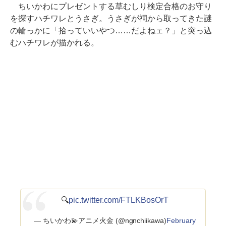
ちいかわにプレゼントする草むしり検定合格のお守り
を探すハチワレとうさぎ。うさぎが祠から取ってきた謎
の輪っかに「拾っていいやつ……だよねェ？」と突っ込
むハチワレが描かれる。
🔍
pic.twitter.com/FTLKBosOrT
— ちいかわ💫アニメ火金 (@ngnchiikawa)
February