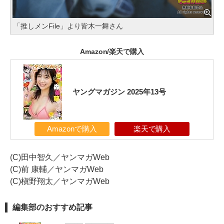
「推しメンFile」より皆木一舞さん
Amazon/楽天で購入
ヤングマガジン 2025年13号
Amazonで購入
楽天で購入
(C)田中智久／ヤンマガWeb
(C)前 康輔／ヤンマガWeb
(C)槇野翔太／ヤンマガWeb
編集部のおすすめ記事