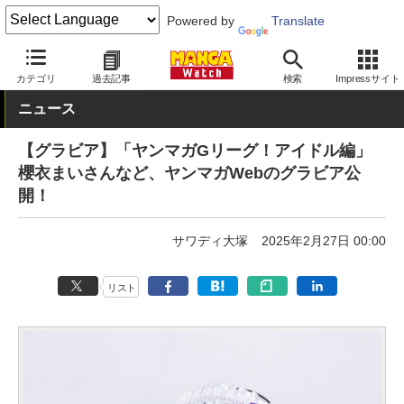
Powered by
Translate
MANGA Watch
青年
カテゴリ
過去記事
検索
Impressサイト
ニュース
【グラビア】「ヤンマガGリーグ！アイドル編」
櫻衣まいさんなど、ヤンマガWebのグラビア公
開！
サワディ大塚
2025年2月27日 00:00
リスト