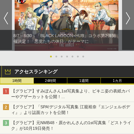
8/7～8/30：「BLACK LAGOON×HUB」コラボ第2弾開
催決定！「悪党たちの休日」がテーマに
●
●
●
●
●
●
●
アクセスランキング
1時間
24時間
1週間
1カ月
【グラビア】すみぽんさん1st写真集より、ビキニ姿の表紙カバ
ーやアザーカットを公開！
タイトルは「offcourt（オフコート）」に決定
【グラビア】「SPA!デジタル写真集 江籠裕奈『エンジェルボデ
ィ』」より誌面カットを公開！
【グラビア】元NMB48・原かれんさんの1st写真集「どストライ
ク」が10月19日発売！