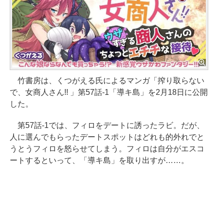
竹書房は、くつがえる氏によるマンガ「搾り取らない
で、女商人さん!! 」第57話-1「導キ島」を2月18日に公開
した。
第57話-1では、フィロをデートに誘ったラビ。だが、
人に選んでもらったデートスポットはどれも的外れでと
うとうフィロを怒らせてしまう。フィロは自分がエスコ
ートするといって、「導キ島」を取り出すが……。