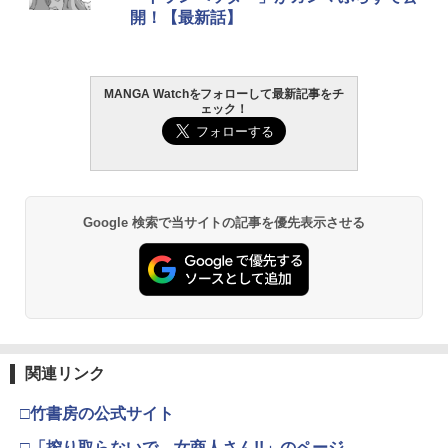
開！【最新話】
MANGA Watchをフォローして最新記事をチ
ェック！
Google 検索で当サイトの記事を優先表示させる
関連リンク
□竹書房の公式サイト
□「搾り取らないで、女商人さん!!」のページ