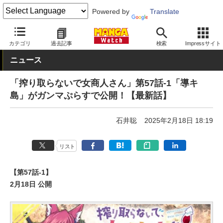
Powered by
Translate
MANGA Watch
青年
カテゴリ
過去記事
検索
Impressサイト
ニュース
「搾り取らないで女商人さん」第57話-1「導キ
島」がガンマぷらすで公開！【最新話】
石井聡
2025年2月18日 18:19
リスト
【第57話-1】
2月18日 公開