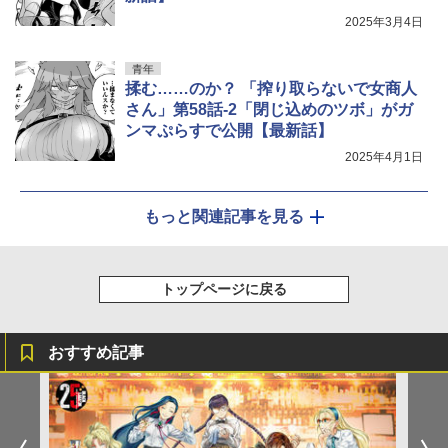
2025年3月4日
青年
揉む……のか？ 「搾り取らないで女商人
さん」第58話-2「閉じ込めのツボ」がガ
ンマぷらすで公開【最新話】
2025年4月1日
もっと関連記事を見る
トップページに戻る
おすすめ記事