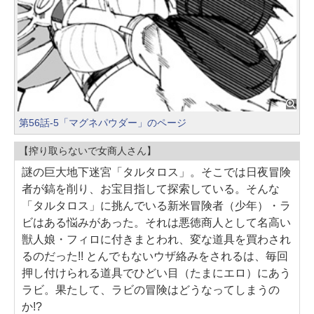
第56話-5「マグネパウダー」のページ
【搾り取らないで女商人さん】
謎の巨大地下迷宮「タルタロス」。そこでは日夜冒険
者が鎬を削り、お宝目指して探索している。そんな
「タルタロス」に挑んでいる新米冒険者（少年）・ラ
ビはある悩みがあった。それは悪徳商人として名高い
獣人娘・フィロに付きまとわれ、変な道具を買わされ
るのだった!! とんでもないウザ絡みをされるは、毎回
押し付けられる道具でひどい目（たまにエロ）にあう
ラビ。果たして、ラビの冒険はどうなってしまうの
か!?