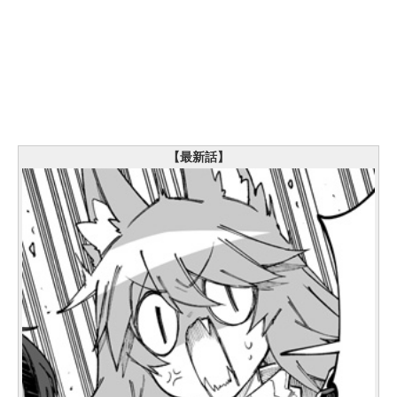
【最新話】