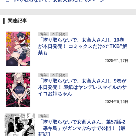
関連記事
青年
本日発売
「搾り取らないで、女商人さん!!」10巻
が本日発売！ コミックスだけの“TKB”解
禁も
2025年1月7日
青年
本日発売
「搾り取らないで、女商人さん!!」9巻が
本日発売！ 表紙はヤンデレスマイルのサ
イコお姉ちゃん
2024年6月6日
青年
「搾り取らないで女商人さん」第57話-2
「導キ島」がガンマぷらすで公開！【最
新話】