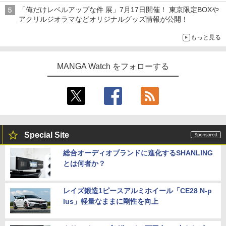
「俺だけレベルアップな件 展」7月17日開催！ 東京限定BOXや
アクリルジオラマなどオリジナルグッズ情報が公開！
もっと見る
MANGA Watch をフォローする
Special Site
総合オーディオブランドに進化するSHANLING
とは何者か？
レイズ鍛造1ピースアルミホイール「CE28 N-p
lus」軽量なままに剛性を向上