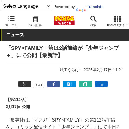
Powered by
Translate
MANGA Watch
少年
SPY×FAMILY
カテゴリ
過去記事
検索
Impressサイト
ニュース
「SPY×FAMILY」第112話前編が「少年ジャンプ
＋」にて公開【最新話】
堀江くらは
2025年2月17日 11:21
リスト
【第112話】
2月17日 公開
集英社は、マンガ「SPY×FAMILY」の第112話前編
を、コミック配信サイト「少年ジャンプ＋」にて本日2