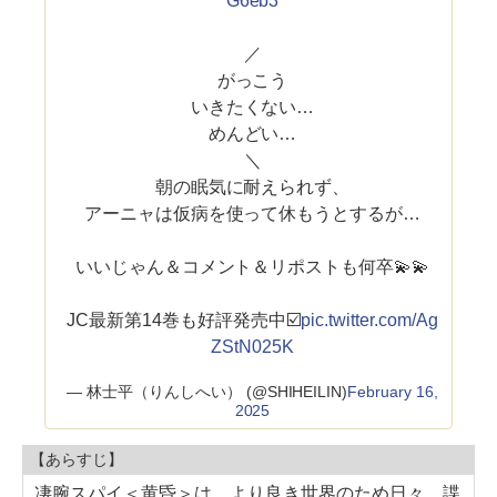
G6eb3
／
がっこう
いきたくない…
めんどい…
＼
朝の眠気に耐えられず、
アーニャは仮病を使って休もうとするが…
いいじゃん＆コメント＆リポストも何卒💫💫
JC最新第14巻も好評発売中☑️
pic.twitter.com/Ag
ZStN025K
— 林士平（りんしへい） (@SHIHEILIN)
February 16,
2025
【あらすじ】
凄腕スパイ＜黄昏＞は、より良き世界のため日々、諜