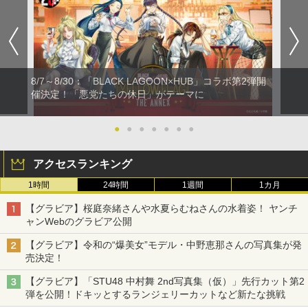
8/7～8/30：「BLACK LAGOON×HUB」コラボ第2弾開
催決定！「悪党たちの休日」がテーマに
●
●
●
●
●
●
●
アクセスランキング
1時間
24時間
1週間
1カ月
【グラビア】桜庭奈緒さんや水夏らむねさんの水着姿！ ヤンチ
ャンWebのグラビア公開
【グラビア】令和の“爆美女”モデル・中野恵那さんの写真集が発
売決定！
【グラビア】「STU48 中村舞 2nd写真集（仮）」先行カット第2
弾を公開！ドキッとするランジェリーカットなど新たな挑戦