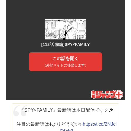
『SPY×FAMILY』最新話は本日配信です🎉🎉
注目の最新話は⬇️よりどうぞ✨✨
https://t.co/2NJci