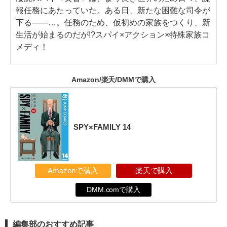
報任務にあたっていた。ある日、新たな困難な司令が
下る――…。任務のため、仮初めの家族をつくり、新
生活が始まるのだが!?スパイ×アクション×特殊家族コ
メディ！
Amazon/楽天/DMMで購入
SPY×FAMILY 14
Amazonで購入
楽天で購入
DMM.comで購入
編集部のおすすめ記事