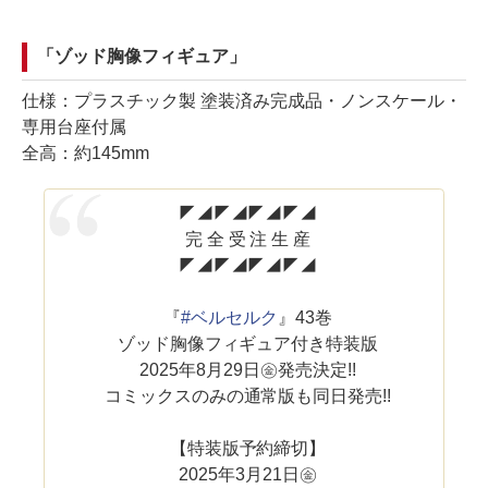
「ゾッド胸像フィギュア」
仕様：プラスチック製 塗装済み完成品・ノンスケール・
専用台座付属
全高：約145mm
◤◢◤◢◤◢◤◢
完 全 受 注 生 産
◤◢◤◢◤◢◤◢
『
#ベルセルク
』43巻
ゾッド胸像フィギュア付き特装版
2025年8月29日㊎発売決定!!
コミックスのみの通常版も同日発売!!
【特装版予約締切】
2025年3月21日㊎