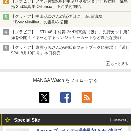
【グラビア】ファン待望の約2年ぶり水着ショットも収録「椛島
光 2nd写真集 Ortensia」予約受付開始
10月30日発売
【グラビア】中田花奈さんの誕生日に、3rd写真集
「Bougainvillea」の書影を公開
【グラビア】「STU48 中村舞 2nd写真集（仮）」先行カット第2
弾を公開！ドキッとするランジェリーカットなど新たな挑戦
【グラビア】東雲うみさんが表紙＆フォトブックに登場！「週刊
SPA! 8月19日号」本日発売
もっと見る
MANGA Watch をフォローする
Special Site
Amazon プライムデー過去最安! Anker注目プ