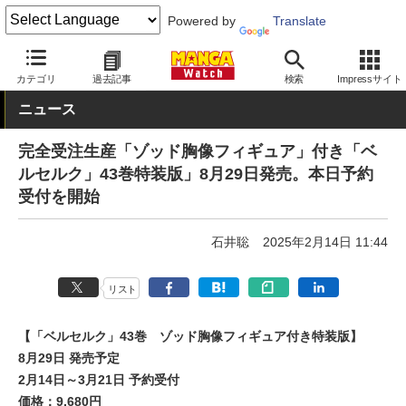
Powered by
Translate
MANGA Watch
青年
カテゴリ
過去記事
検索
Impressサイト
ニュース
完全受注生産「ゾッド胸像フィギュア」付き「ベ
ルセルク」43巻特装版」8月29日発売。本日予約
受付を開始
石井聡
2025年2月14日 11:44
リスト
【「ベルセルク」43巻 ゾッド胸像フィギュア付き特装版】
8月29日 発売予定
2月14日～3月21日 予約受付
価格：9,680円