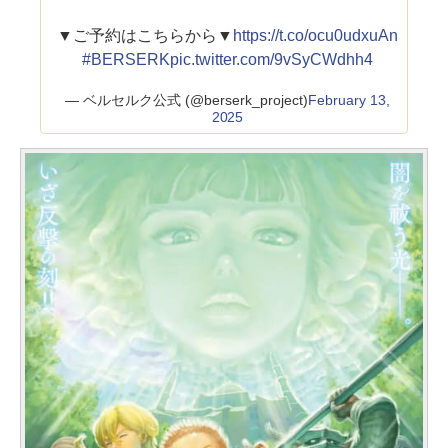
▼ご予約はこちらから▼
https://t.co/ocu0udxuAn
#BERSERK
pic.twitter.com/9vSyCWdhh4
— ベルセルク公式 (@berserk_project)
February 13,
2025