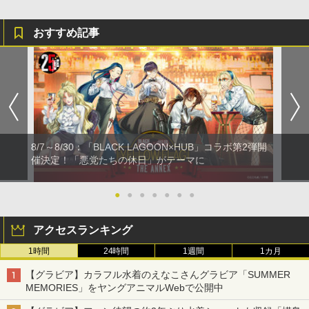
おすすめ記事
8/7～8/30：「BLACK LAGOON×HUB」コラボ第2弾開
催決定！「悪党たちの休日」がテーマに
●
●
●
●
●
●
●
アクセスランキング
1時間
24時間
1週間
1カ月
【グラビア】カラフル水着のえなこさんグラビア「SUMMER
MEMORIES」をヤングアニマルWebで公開中