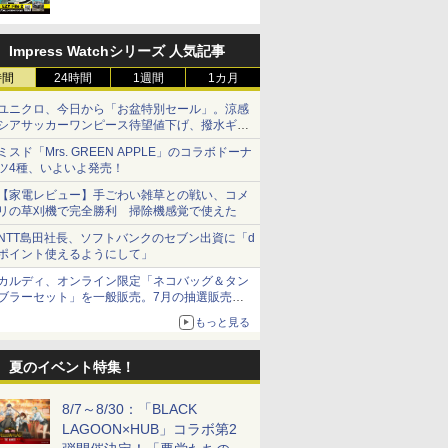
Impress Watchシリーズ 人気記事
時間
24時間
1週間
1カ月
ユニクロ、今日から「お盆特別セール」。涼感
シアサッカーワンピース待望値下げ、撥水ギア
ショーツは1990円に
ミスド「Mrs. GREEN APPLE」のコラボドーナ
ツ4種、いよいよ発売！
【家電レビュー】手ごわい雑草との戦い、コメ
リの草刈機で完全勝利 掃除機感覚で使えた
NTT島田社長、ソフトバンクのセブン出資に「d
ポイント使えるようにして」
カルディ、オンライン限定「ネコバッグ＆タン
ブラーセット」を一般販売。7月の抽選販売の
当選無効分
もっと見る
夏のイベント特集！
8/7～8/30：「BLACK
LAGOON×HUB」コラボ第2