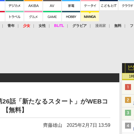
青年
少女
女性
BL/TL
グラビア
漫画家
無料
フ
1
26話「新たなるスタート」がWEBコ
！【無料】
齊藤雄山
2025年2月7日 13:59