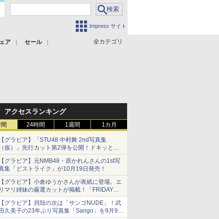
Impress サイト
全カテゴリ
ェア
セール
アクセスランキング
時間
24時間
1週間
1カ月
【グラビア】「STU48 中村舞 2nd写真集
（仮）」先行カット第2弾を公開！ドキッとす
るランジェリーカットなど新たな挑戦
【グラビア】元NMB48・原かれんさんの1st写
真集「どストライク」が10月19日発売！
【グラビア】小倉ゆうかさんが表紙に登場。エ
リマリ姉妹の厳選カットが掲載！「FRIDAY
2026年8⽉21・28日号」本日発売
【グラビア】貝殻の次は「サンゴNUDE」！武
田久美子の23年ぶり写真集「Sango」を9月9日
に発売