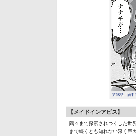
第68話「渦
【メイドインアビス】
隅々まで探索されつくした世
まで続くとも知れない深く巨