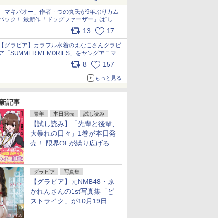
pic.x.com/9nJQY0jUYz
「マキバオー」作者・つの丸氏が9年ぶりカム
バック！ 最新作「ドッグファーザー」は“しゃ
べらない動物”とのリアルな暮らしを描く 「も
13
17
うこれ以上の幸せはない」……一緒に暮らす愛
犬たちへ… pic.x.com/hEr88DgVyD
【グラビア】カラフル水着のえなこさんグラビ
ア「SUMMER MEMORIES」をヤングアニマル
Webで公開中 pic.x.com/wdmmjZ7DnV
8
157
もっと見る
新記事
青年
本日発売
試し読み
【試し読み】「先輩と後輩、
大暴れの日々」1巻が本日発
売！ 限界OLが繰り広げる禁
断のロールプレイ
グラビア
写真集
【グラビア】元NMB48・原
かれんさんの1st写真集「ど
ストライク」が10月19日発
売！