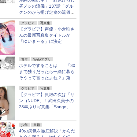
沖縄の海の幸！「野原ひろし
昼メシの流儀」137話「グル
クンのから揚げ定食の流儀」
が無料公開
グラビア
写真集
【グラビア】声優・小倉唯さ
んの最新写真集タイトルが
「ゆいま～る」に決定
青年
Web/アプリ
ホテルですることは……「30
まで独りだったら一緒に暮ら
そうって言ったよね？」第8
話が無料公開。一緒にお風
グラビア
写真集
呂！
【グラビア】貝殻の次は「サ
ンゴNUDE」！武田久美子の
23年ぶり写真集「Sango」を
9月9日に発売
少年
書籍
49の病気を徹底解説「からだ