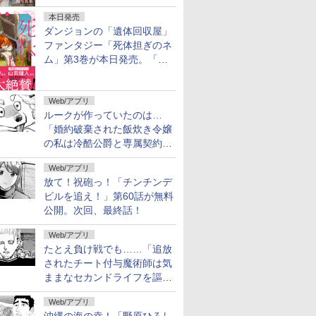
本日発売
ダンジョンの「遺体回収屋」
ファンタジー「死体担ぎのネ
ム」第3巻が本日発売。「フ
リーレン」＆「不滅のあなた
へ」著者の推薦コメントも
Web/アプリ
ルークが作っていたのは…
「婚約破棄された飯炊き令嬢
の私は冷酷公爵と専属契約し
ました」の「おまけ24」が無
Web/アプリ
料公開
放て！祝砲っ！「チンチンデ
ビルを追え！」第60話が無料
公開。次回、最終話！
Web/アプリ
たとえ負け戦でも……「追放
されたチート付与魔術師は気
ままなセカンドライフを謳歌
する。」第92話が無料公開。
Web/アプリ
2人の忠臣