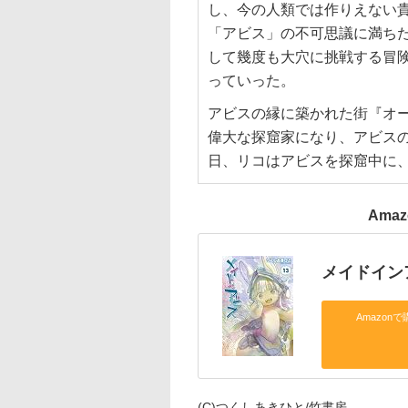
し、今の人類では作りえない
「アビス」の不可思議に満ち
して幾度も大穴に挑戦する冒
っていった。
アビスの縁に築かれた街『オ
偉大な探窟家になり、アビス
日、リコはアビスを探窟中に
Ama
メイドインア
Amazonで
(C)つくしあきひと/竹書房