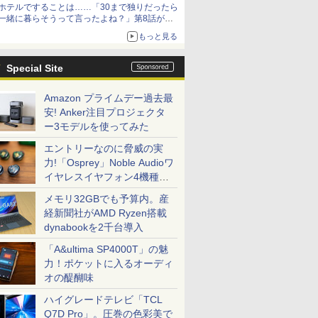
ホテルですることは……「30まで独りだったら
一緒に暮らそうって言ったよね？」第8話が無
料公開。一緒にお風呂！
もっと見る
Special Site
Amazon プライムデー過去最
安! Anker注目プロジェクタ
ー3モデルを使ってみた
エントリーなのに脅威の実
力!「Osprey」Noble Audioワ
イヤレスイヤフォン4機種を
一気に聴く
メモリ32GBでも予算内。産
経新聞社がAMD Ryzen搭載
dynabookを2千台導入
「A&ultima SP4000T」の魅
力！ポケットに入るオーディ
オの醍醐味
ハイグレードテレビ「TCL
Q7D Pro」。圧巻の色彩美で