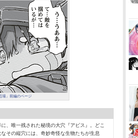
中厄場」前編のページ
界に、唯一残された秘境の大穴『アビス』。どこ
大なその縦穴には、奇妙奇怪な生物たちが生息