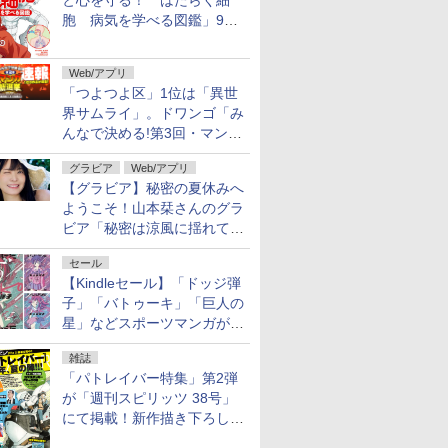
と心を守る！ はたらく細
胞 病気を学べる図鑑」9月
10日発売
Web/アプリ
「つよつよ区」1位は「異世
界サムライ」。ドワンゴ「み
んなで決める!第3回・マンガ
総選挙」の一般投票結果を発
グラビア
Web/アプリ
表
【グラビア】秘密の夏休みへ
ようこそ！山本栞さんのグラ
ビア「秘密は涼風に揺れて」
がヤングアニマルWebで公開
セール
【Kindleセール】「ドッジ弾
子」「バトゥーキ」「巨人の
星」などスポーツマンガが実
質半額！「Amazonマンガ毎
雑誌
週末セール」で50％ポイント
「パトレイバー特集」第2弾
還元！
が「週刊スピリッツ 38号」
にて掲載！新作描き下ろし読
切第2弾も