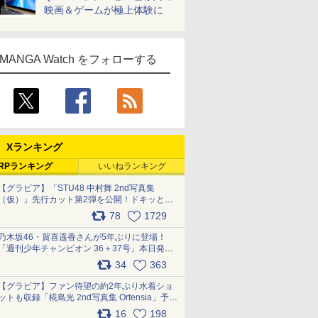
映画＆ゲームが極上体験に
MANGA Watch をフォローする
Xランキング
RPランキング
いいねランキング
【グラビア】「STU48 中村舞 2nd写真集
（仮）」先行カット第2弾を公開！ドキッとす
るランジェリーカットなど新たな挑戦
78
1729
pic.x.com/9uvxXReveK
乃木坂46・賀喜遥香さんが5年ぶりに登場！
「週刊少年チャンピオン 36＋37号」本日発
売 pic.x.com/2Mo85ZlRvK
34
363
【グラビア】ファン待望の約2年ぶり水着ショ
ットも収録「椛島光 2nd写真集 Ortensia」予約
受付開始 10月30日発売
16
198