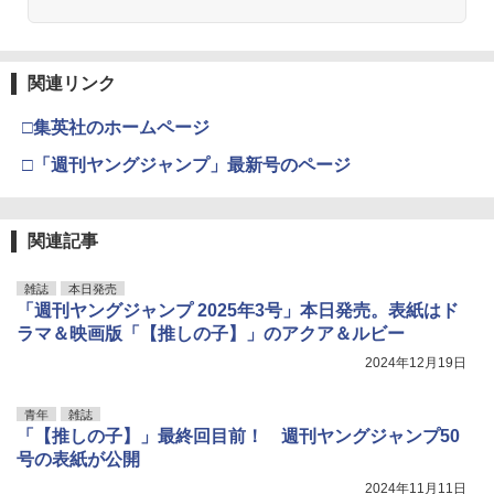
ックス)
￥990
￥3,630
￥1,090
君に届け 3 【電子書籍】[ 椎名軽穂 ]
4
【楽天ブックス限定特典】佐野勇斗写真
4
集「Here, Now!」(限定カバー) [ 佐野勇
関連リンク
￥543
斗 ]
攻殻機動隊 (2) KCデラックス
4
□集英社のホームページ
週刊少年マガジン 2026年35号[2026年7
宇宙兄弟（４６） (モーニングコミック
伊藤彩沙 写真集 アヤサージュ
4
4
4
￥3,300
￥2,200
月29日発売] [雑誌]
ス)
□「週刊ヤングジャンプ」最新号のページ
￥3,822
￥400
￥1,131
君に届け 1 【電子書籍】[ 椎名軽穂 ]
5
【楽天ブックス限定特典】三田悠貴2nd
5
写真集(仮)(限定絵柄生写真1枚) [ 三田悠
関連記事
￥543
五時
貴 ]
5
雑誌
本日発売
【電子版】ガンダムエース ２０２６年
メダリスト（１５） (アフタヌーンコミ
村重杏奈写真集「あんな」
5
5
5
￥1,870
￥3,850
「週刊ヤングジャンプ 2025年3号」本日発売。表紙はド
９月号 Ｎｏ．２８９ [雑誌]
ックス)
￥3,300
ラマ＆映画版「【推しの子】」のアクア＆ルビー
￥800
￥869
2024年12月19日
青年
雑誌
「【推しの子】」最終回目前！ 週刊ヤングジャンプ50
号の表紙が公開
2024年11月11日