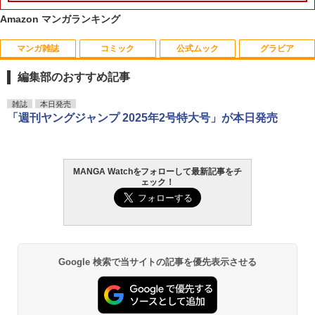
Amazon マンガランキング
マンガ雑誌
コミック
公式ムック
グラビア
君に届け 17 【電子書籍】[ 椎名軽穂 ]
【中古】 佐野ひなこ写真集 Hina / FLA
1
1
SH編集部 / 光文社 [単行本]【メール便送
編集部のおすすめ記事
料無料】【最短翌日配達対応】
￥543
￥1,046
週刊少年サンデー 2026年36・37合併号
ビビビコミック 創刊記念号 ([実用品])
F.S.S. EPISODES of 40th MEMORIAL
日向坂46 藤嶌果歩 1st写真集 果実の歩
雑誌
本日発売
1
1
1
1
（2026年8月5日発売号） [雑誌]
幅
「週刊ヤングジャンプ 2025年2号特大号」が本日発売
￥-
￥3,630
￥379
￥2,640
君に届け 13 【電子書籍】[ 椎名軽穂 ]
生見愛瑠1st写真集 はじまり。 [ 生見 愛
2
2
瑠 ]
MANGA Watchをフォローして最新記事をチ
￥543
攻殻機動隊 (1) KCデラックス
ェック！
2
￥2,090
週刊少年マガジン 2026年36・37号[202
薬屋のひとりごと 17巻 (デジタル版ビッ
髙野真央1st写真集 まおのこと、
2
2
2
￥1,650
6年8月5日発売] [雑誌]
グガンガンコミックス)
￥3,630
￥400
￥770
君に届け 14 【電子書籍】[ 椎名軽穂 ]
【楽天ブックス限定特典】STU48甲斐心
3
3
Google 検索で当サイトの記事を優先表示させる
愛2nd写真集 おかえり太陽(限定絵柄ブ
ロマイド1枚) [ 甲斐心愛 ]
￥543
呪術廻戦≡ 3 (ジャンプコミックス)
3
COMIC快楽天 2026年 09月号 [雑誌]
メイドインアビス (１５) (バンブーコミ
溝端葵 1st写真集 「あおいままで。」
￥3,300
3
3
3
￥572