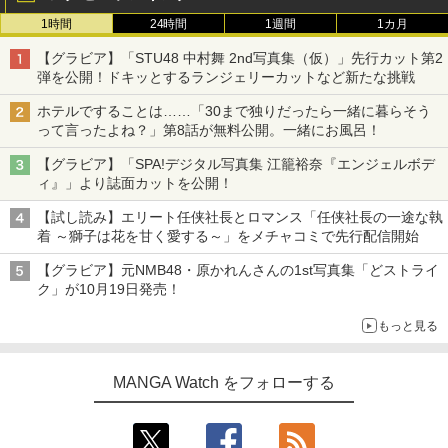
1時間
24時間
1週間
1カ月
【グラビア】「STU48 中村舞 2nd写真集（仮）」先行カット第2
弾を公開！ドキッとするランジェリーカットなど新たな挑戦
ホテルですることは……「30まで独りだったら一緒に暮らそう
って言ったよね？」第8話が無料公開。一緒にお風呂！
【グラビア】「SPA!デジタル写真集 江籠裕奈『エンジェルボデ
ィ』」より誌面カットを公開！
【試し読み】エリート任侠社長とロマンス「任侠社長の一途な執
着 ～獅子は花を甘く愛する～」をメチャコミで先行配信開始
【グラビア】元NMB48・原かれんさんの1st写真集「どストライ
ク」が10月19日発売！
もっと見る
MANGA Watch をフォローする