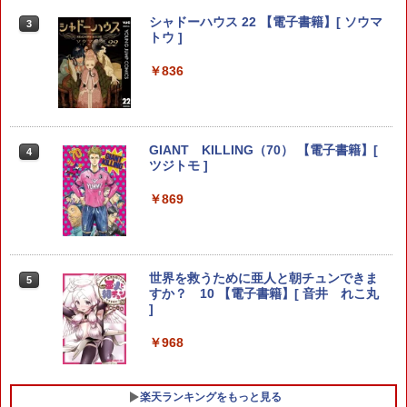
ウィッチウォッチ 27 【電子書籍】[ 篠原
シャドーハウス 22 【電子書籍】[ ソウマ
3
3
健太 ]
トウ ]
￥572
￥836
さむわんへるつ 4 【電子書籍】[ ヤマノ
GIANT KILLING（70） 【電子書籍】[
4
4
エイ ]
ツジトモ ]
￥572
￥869
HUNTER×HUNTER モノクロ版 39 【電
世界を救うために亜人と朝チュンできま
5
5
子書籍】[ 冨樫義博 ]
すか？ 10 【電子書籍】[ 音井 れこ丸
]
￥572
￥968
楽天ランキングをもっと見る