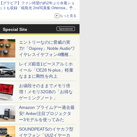
【グラビア】ファン待望の約2年ぶり水着ショ
ットも収録「椛島光 2nd写真集 Ortensia」予約
受付開始
もっと見る
10月30日発売
Special Site
エントリーなのに脅威の実
力!「Osprey」Noble Audioワ
イヤレスイヤフォン4機種を
一気に聴く
レイズ鍛造1ピースアルミホ
イール「CE28 N-plus」軽量
なままに剛性を向上
お値段そのままでメモリ倍
増！メモリ32GBの「お得な
ゲーミングノート」
Amazon プライムデー過去最
安! Anker注目プロジェクタ
ー3モデルを使ってみた
SOUNDPEATSのイヤカフ型
イヤフォン「UU2イヤーカ