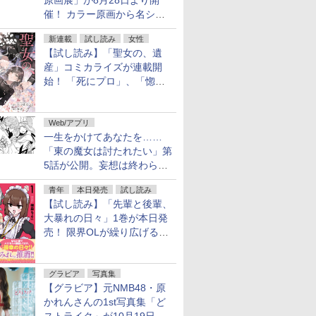
原画展」が8月28日より開
催！ カラー原画から名シー
ンの原稿まで
新連載
試し読み
女性
【試し読み】「聖女の、遺
産」コミカライズが連載開
始！ 「死にプロ」、「惚れ
魔女」作者による異世界ロマ
ンス
Web/アプリ
一生をかけてあなたを……
「東の魔女は討たれたい」第
5話が公開。妄想は終わらな
い
青年
本日発売
試し読み
【試し読み】「先輩と後輩、
大暴れの日々」1巻が本日発
売！ 限界OLが繰り広げる禁
断のロールプレイ
グラビア
写真集
【グラビア】元NMB48・原
かれんさんの1st写真集「ど