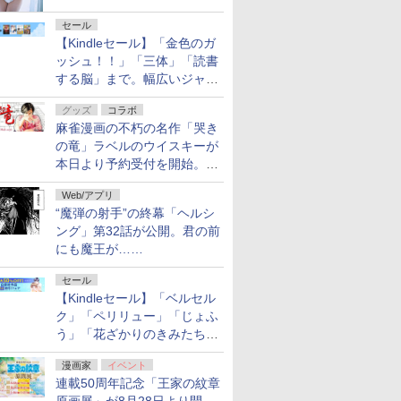
セール
【Kindleセール】「金色のガ
ッシュ！！」「三体」「読書
する脳」まで。幅広いジャン
ルの電子書籍が最大65％オ
グッズ
コラボ
フ！「Kindle本サマーセー
麻雀漫画の不朽の名作「哭き
ル」第2弾が開催中！
の竜」ラベルのウイスキーが
本日より予約受付を開始。8
月16日まで
Web/アプリ
“魔弾の射手”の終幕「ヘルシ
ング」第32話が公開。君の前
にも魔王が……
セール
【Kindleセール】「ベルセル
ク」「ペリリュー」「じょふ
う」「花ざかりのきみたち
へ」などが最大50％オフ！
漫画家
イベント
「白泉社 夏の大割引セー
連載50周年記念「王家の紋章
ル」が開催中！