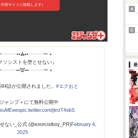
┈┈┈••⛪️••┈┈┈ー＋
クソシストを堕とせない』
最
┈┈┈••👿••┈┈┈ー＋
新84話が公開されました。
#エクおと
少年ジャンプ＋にて無料公開中
jVreuMEees
pic.twitter.com/jtrrzT4sbS
_公式 (@exorcistboy_PR)
February 4,
2025