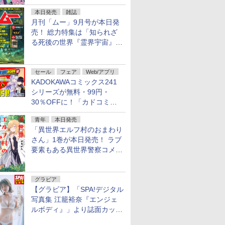
本日発売
雑誌
月刊「ムー」9月号が本日発
売！ 総力特集は「知られざ
る死後の世界『霊界宇宙』の
謎」特別企画は「西郷隆盛の
不死伝説」
セール
フェア
Web/アプリ
KADOKAWAコミックス241
シリーズが無料・99円・
30％OFFに！「カドコミフ
ェア 2026」第2弾が開催中！
青年
本日発売
「異世界エルフ村のおまわり
さん」1巻が本日発売！ ラブ
要素もある異世界警察コメデ
ィ
グラビア
【グラビア】「SPA!デジタル
写真集 江籠裕奈『エンジェ
ルボディ』」より誌面カット
を公開！