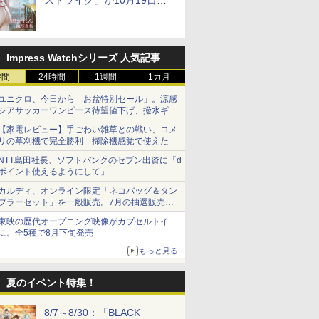
ストライク」が10月19日発
売！
Impress Watchシリーズ 人気記事
時間
24時間
1週間
1カ月
ユニクロ、今日から「お盆特別セール」。涼感
シアサッカーワンピース待望値下げ、撥水ギア
ショーツは1990円に
【家電レビュー】手ごわい雑草との戦い、コメ
リの草刈機で完全勝利 掃除機感覚で使えた
NTT島田社長、ソフトバンクのセブン出資に「d
ポイント使えるようにして」
カルディ、オンライン限定「ネコバッグ＆タン
ブラーセット」を一般販売。7月の抽選販売の
当選無効分
東映の歴代オープニング映像がカプセルトイ
に。全5種で8月下旬発売
もっと見る
夏のイベント特集！
8/7～8/30：「BLACK