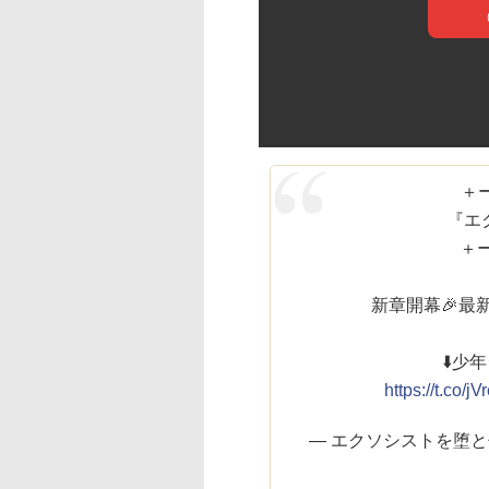
＋ー
『エ
＋ー
新章開幕🎉最
⬇️
https://t.co/
— エクソシストを堕とせない