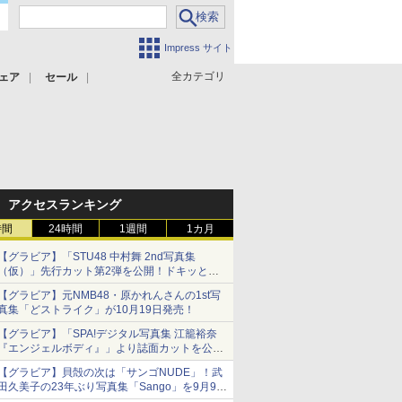
Impress サイト
全カテゴリ
ェア
セール
アクセスランキング
時間
24時間
1週間
1カ月
【グラビア】「STU48 中村舞 2nd写真集
（仮）」先行カット第2弾を公開！ドキッとす
るランジェリーカットなど新たな挑戦
【グラビア】元NMB48・原かれんさんの1st写
真集「どストライク」が10月19日発売！
【グラビア】「SPA!デジタル写真集 江籠裕奈
『エンジェルボディ』」より誌面カットを公
開！
【グラビア】貝殻の次は「サンゴNUDE」！武
田久美子の23年ぶり写真集「Sango」を9月9日
に発売