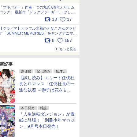
pic.x.com/9nJQY0jUYz
「マキバオー」作者・つの丸氏が9年ぶりカム
バック！ 最新作「ドッグファーザー」は“しゃ
べらない動物”とのリアルな暮らしを描く 「も
13
17
うこれ以上の幸せはない」……一緒に暮らす愛
犬たちへ… pic.x.com/hEr88DgVyD
【グラビア】カラフル水着のえなこさんグラビ
ア「SUMMER MEMORIES」をヤングアニマル
Webで公開中 pic.x.com/wdmmjZ7DnV
8
157
もっと見る
新記事
新連載
試し読み
BL/TL
【試し読み】エリート任侠社
長とロマンス「任侠社長の一
途な執着 ～獅子は花を甘く
愛する～」をメチャコミで先
行配信開始
本日発売
雑誌
「人生逆転ダンジョン」が表
紙に登場！「別冊少年マガジ
ン」9月号本日発売！