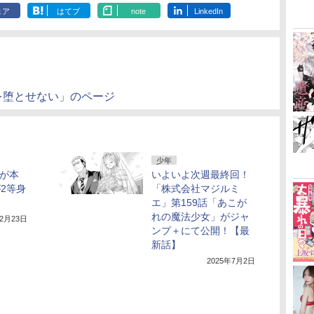
ェア
はてブ
note
LinkedIn
を堕とせない」のページ
少年
号が本
いよいよ次週最終回！
2等身
「株式会社マジルミ
エ」第159話「あこが
れの魔法少女」がジャ
12月23日
ンプ＋にて公開！【最
新話】
2025年7月2日