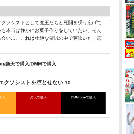
エクソシストとして魔王たちと死闘を繰り広げて
つも本当は静かにお菓子作りをしていたい、そん
出会い…。これは壮絶な聖戦の中で芽吹いた、恋
zon/楽天で購入/DMMで購入
エクソシストを堕とせない 10
購入
楽天で購入
DMM.comで購入