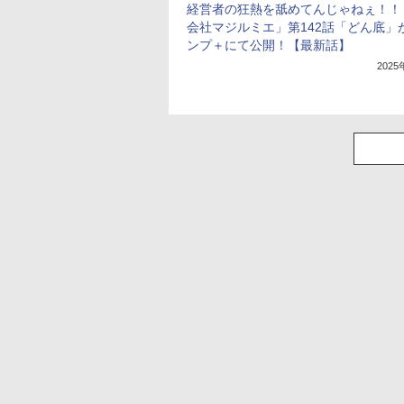
経営者の狂熱を舐めてんじゃねぇ！！
会社マジルミエ」第142話「どん底」
ンプ＋にて公開！【最新話】
202