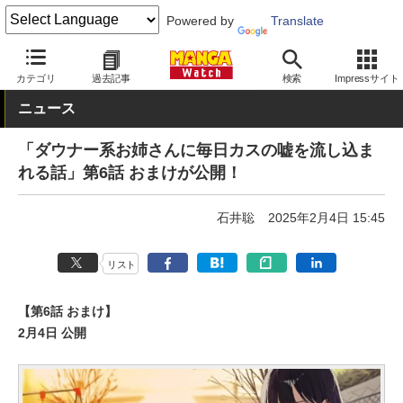
Powered by
Translate
MANGA Watch
Web/アプリ
カドコミ
カテゴリ
過去記事
検索
Impressサイト
ニュース
「ダウナー系お姉さんに毎日カスの嘘を流し込ま
れる話」第6話 おまけが公開！
石井聡
2025年2月4日 15:45
リスト
【第6話 おまけ】
2月4日 公開