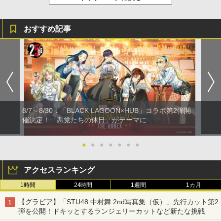
おすすめ記事
8/7～8/30：「BLACK LAGOON×HUB」コラボ第2弾開
催決定！「悪党たちの休日」がテーマに
●
●
●
●
●
●
●
アクセスランキング
1時間
24時間
1週間
1カ月
【グラビア】「STU48 中村舞 2nd写真集（仮）」先行カット第2
弾を公開！ドキッとするランジェリーカットなど新たな挑戦