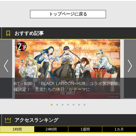
トップページに戻る
おすすめ記事
8/7～8/30：「BLACK LAGOON×HUB」コラボ第2弾開
催決定！「悪党たちの休日」がテーマに
●
●
●
●
●
●
●
アクセスランキング
1時間
24時間
1週間
1カ月