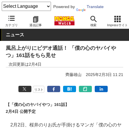
Powered by
Translate
MANGA Watch
青年
僕の心のヤバイやつ
カテゴリ
過去記事
検索
Impressサイト
ニュース
風呂上がりにビデオ通話！ 「僕の心のヤバイや
つ」161話をちら見せ
次回更新は2月4日
齊藤雄山
2025年2月3日 11:21
リスト
【「僕の心のヤバイやつ」161話】
2月4日 公開予定
2月2日、桜井のりお氏が手掛けるマンガ「僕の心のヤ