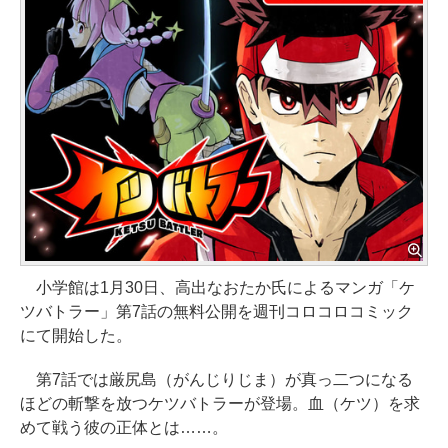
小学館は1月30日、高出なおたか氏によるマンガ「ケ
ツバトラー」第7話の無料公開を週刊コロコロコミック
にて開始した。
第7話では厳尻島（がんじりじま）が真っ二つになる
ほどの斬撃を放つケツバトラーが登場。血（ケツ）を求
めて戦う彼の正体とは……。