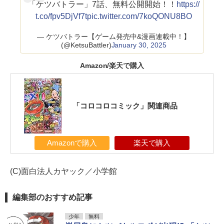
「ケツバトラー」7話、無料公開開始！！
https://
t.co/fpv5DjVf7t
pic.twitter.com/7koQONU8BO
— ケツバトラー【ゲーム発売中&漫画連載中！】
(@KetsuBattler)
January 30, 2025
Amazon/楽天で購入
「コロコロコミック」関連商品
Amazonで購入
楽天で購入
(C)面白法人カヤック／小学館
編集部のおすすめ記事
少年
無料