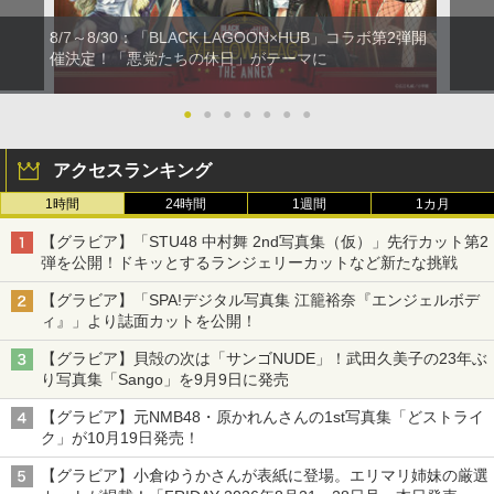
8/7～8/30：「BLACK LAGOON×HUB」コラボ第2弾開
催決定！「悪党たちの休日」がテーマに
●
●
●
●
●
●
●
アクセスランキング
1時間
24時間
1週間
1カ月
【グラビア】「STU48 中村舞 2nd写真集（仮）」先行カット第2
弾を公開！ドキッとするランジェリーカットなど新たな挑戦
【グラビア】「SPA!デジタル写真集 江籠裕奈『エンジェルボデ
ィ』」より誌面カットを公開！
【グラビア】貝殻の次は「サンゴNUDE」！武田久美子の23年ぶ
り写真集「Sango」を9月9日に発売
【グラビア】元NMB48・原かれんさんの1st写真集「どストライ
ク」が10月19日発売！
【グラビア】小倉ゆうかさんが表紙に登場。エリマリ姉妹の厳選