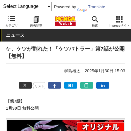
Powered by
Translate
MANGA Watch
Web/アプリ
週刊コロコロコミック
カテゴリ
過去記事
検索
Impressサイト
ニュース
ケ、ケツが割れた！「ケツバトラー」第7話が公開
【無料】
柳島雄太
2025年1月30日 15:03
リスト
【第7話】
1月30日 無料公開