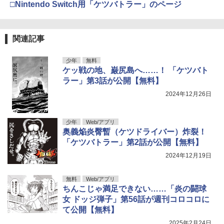
□Nintendo Switch用「ケツバトラー」のページ
関連記事
少年
無料
ケッ戦の地、巌尻島へ……！ 「ケツバト
ラー」第3話が公開【無料】
2024年12月26日
少年
Web/アプリ
奥義焔炎臀暫（ケツドライバー）炸裂！
「ケツバトラー」第2話が公開【無料】
2024年12月19日
無料
Web/アプリ
ちんこじゃ満足できない……「炎の闘球
女 ドッジ弾子」第56話が週刊コロコロに
て公開【無料】
2025年2月24日