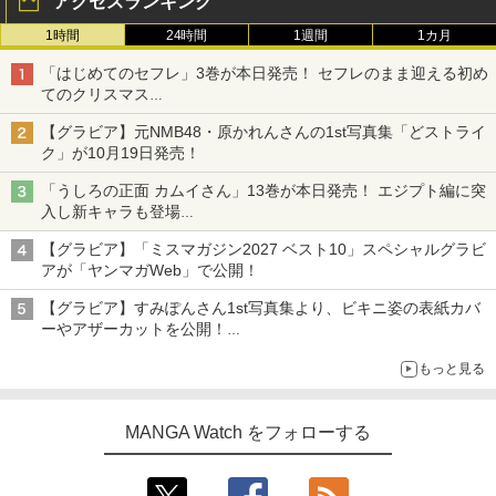
アクセスランキング
1時間
24時間
1週間
1カ月
「はじめてのセフレ」3巻が本日発売！ セフレのまま迎える初め
てのクリスマス
一生懸命デートプランを考えるも、想定外の出来事が……
【グラビア】元NMB48・原かれんさんの1st写真集「どストライ
ク」が10月19日発売！
「うしろの正面 カムイさん」13巻が本日発売！ エジプト編に突
入し新キャラも登場
TVアニメ放送中の“前代未聞”な除霊コメディ
【グラビア】「ミスマガジン2027 ベスト10」スペシャルグラビ
アが「ヤンマガWeb」で公開！
【グラビア】すみぽんさん1st写真集より、ビキニ姿の表紙カバ
ーやアザーカットを公開！
タイトルは「offcourt（オフコート）」に決定
もっと見る
MANGA Watch をフォローする