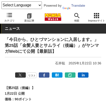
Powered by
Translate
MANGA Watch
Web/アプリ
ヤンマガWeb
カテゴリ
過去記事
検索
Impressサイト
ニュース
「今日から、ひとづマンションに入居します。」
第25話「金髪人妻とサムライ（後編）」がヤンマ
ガWebにて公開【最新話】
石井聡
2025年1月22日 10:36
リスト
【第25話（後編）】
1月22日 公開
価格：90ポイント