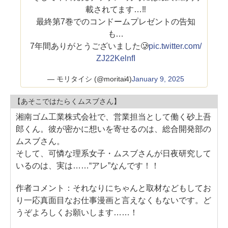
載されてます…‼︎
最終第7巻でのコンドームプレゼントの告知
も…
7年間ありがとうございました🥲
pic.twitter.com/
ZJ22KelnfI
— モリタイシ (@moritai4)
January 9, 2025
【あそこではたらくムスブさん】
湘南ゴム工業株式会社で、営業担当として働く砂上吾
郎くん。彼が密かに想いを寄せるのは、総合開発部の
ムスブさん。
そして、可憐な理系女子・ムスブさんが日夜研究して
いるのは、実は……“アレ”なんです！！
作者コメント：それなりにちゃんと取材などもしてお
り一応真面目なお仕事漫画と言えなくもないです。ど
うぞよろしくお願いします……！