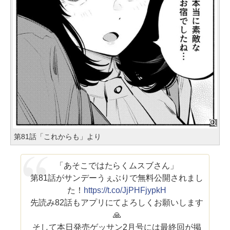
第81話「これからも」より
「あそこではたらくムスブさん」
第81話がサンデーうぇぶりで無料公開されまし
た！
https://t.co/JjPHFjypkH
先読み82話もアプリにてよろしくお願いします
🙏
そして本日発売ゲッサン2月号には最終回が掲