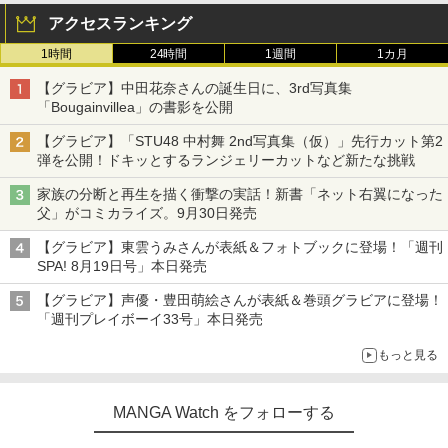
アクセスランキング
1時間
24時間
1週間
1カ月
【グラビア】中田花奈さんの誕生日に、3rd写真集
「Bougainvillea」の書影を公開
【グラビア】「STU48 中村舞 2nd写真集（仮）」先行カット第2
弾を公開！ドキッとするランジェリーカットなど新たな挑戦
家族の分断と再生を描く衝撃の実話！新書「ネット右翼になった
父」がコミカライズ。9月30日発売
【グラビア】東雲うみさんが表紙＆フォトブックに登場！「週刊
SPA! 8月19日号」本日発売
【グラビア】声優・豊田萌絵さんが表紙＆巻頭グラビアに登場！
「週刊プレイボーイ33号」本日発売
もっと見る
MANGA Watch をフォローする