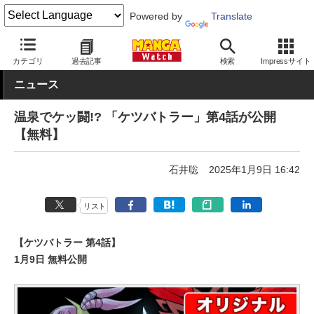
Powered by
Translate
MANGA Watch
少年
カテゴリ
過去記事
検索
Impressサイト
ニュース
温泉でケッ闘!? 「ケツバトラー」第4話が公開
【無料】
石井聡
2025年1月9日 16:42
リスト
【ケツバトラー 第4話】
1月9日 無料公開