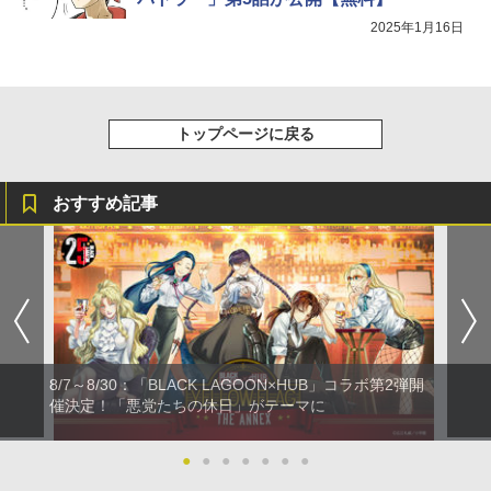
2025年1月16日
トップページに戻る
おすすめ記事
8/7～8/30：「BLACK LAGOON×HUB」コラボ第2弾開
催決定！「悪党たちの休日」がテーマに
●
●
●
●
●
●
●