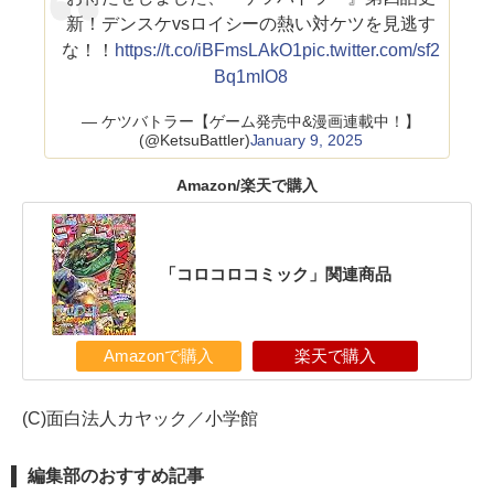
新！デンスケvsロイシーの熱い対ケツを見逃す
な！！
https://t.co/iBFmsLAkO1
pic.twitter.com/sf2
Bq1mIO8
— ケツバトラー【ゲーム発売中&漫画連載中！】
(@KetsuBattler)
January 9, 2025
Amazon/楽天で購入
「コロコロコミック」関連商品
Amazonで購入
楽天で購入
(C)面白法人カヤック／小学館
編集部のおすすめ記事