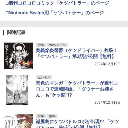
□週刊コロコロコミック「ケツバトラー」のページ
□Nintendo Switch用「ケツバトラー」のページ
関連記事
少年
Web/アプリ
奥義焔炎臀暫（ケツドライバー）炸裂！
「ケツバトラー」第2話が公開【無料】
2024年12月19日
エンタメ
異色のマンガ「ケツバトラー」が週刊コ
ロコロで連載開始。「ダウナーお姉さ
ん」も”ケッ闘”!?
2024年12月13日
少年
無料
巌尻島にケツバトルロボが出現!? 「ケツ
バトラー」第5話が公開【無料】