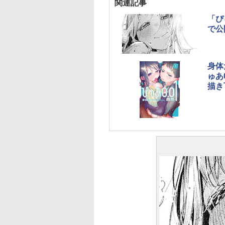
関連記事
「ぴ
で公
身体
ゅあ
描き