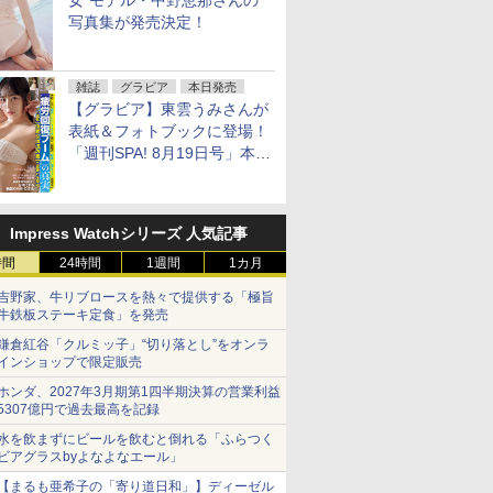
女”モデル・中野恵那さんの
写真集が発売決定！
雑誌
グラビア
本日発売
【グラビア】東雲うみさんが
表紙＆フォトブックに登場！
「週刊SPA! 8月19日号」本日
発売
Impress Watchシリーズ 人気記事
時間
24時間
1週間
1カ月
吉野家、牛リブロースを熱々で提供する「極旨
牛鉄板ステーキ定食」を発売
鎌倉紅谷「クルミッ子」“切り落とし”をオンラ
インショップで限定販売
ホンダ、2027年3月期第1四半期決算の営業利益
5307億円で過去最高を記録
水を飲まずにビールを飲むと倒れる「ふらつく
ビアグラスbyよなよなエール」
【まるも亜希子の「寄り道日和」】ディーゼル