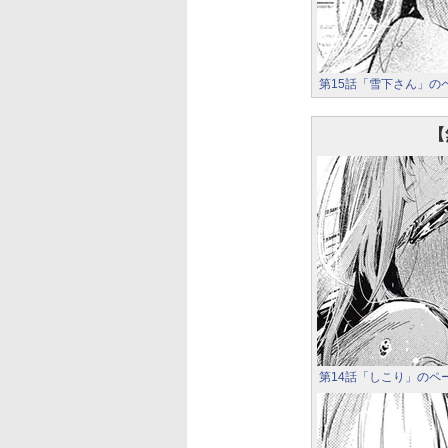
第15話「雪下さん」の
【
第14話「しこり」のペ