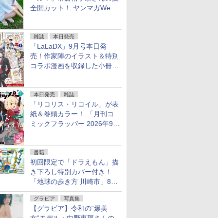
全開カット！ ヤンマガWeb
のグラビア公開
雑誌
本日発売
「LaLaDX」9月号本日発
売！作家陣のイラスト＆特別
コラボ漫画を収録した小冊子
がふろくに！
本日発売
雑誌
「リコリス・リコイル」が表
紙＆巻頭カラー！ 「月刊コ
ミックフラッパー 2026年9月
号」本日発売「無職転生」シ
ョートストーリーも掲載
書籍
初回限定で「ドラえもん」描
き下ろし特別カバー付き！
「地球の歩き方 川崎市」8月
6日発売。川崎全7区の魅力を
グラビア
写真集
詰め込んだ旅辞典
【グラビア】令和の“爆美