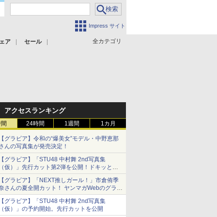
Impress サイト
全カテゴリ
ェア
セール
アクセスランキング
時間
24時間
1週間
1カ月
【グラビア】令和の“爆美女”モデル・中野恵那
さんの写真集が発売決定！
【グラビア】「STU48 中村舞 2nd写真集
（仮）」先行カット第2弾を公開！ドキッとす
るランジェリーカットなど新たな挑戦
【グラビア】「NEXT推しガール！」市倉侑季
奈さんの夏全開カット！ ヤンマガWebのグラビ
ア公開
【グラビア】「STU48 中村舞 2nd写真集
（仮）」の予約開始。先行カットを公開