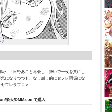
ージ
同級生・日野あこと再会し、勢いで一夜を共にし
が気になりつつも、なし崩し的にセフレ関係にな
なセフレラブコメ！
zon/楽天/DMM.comで購入