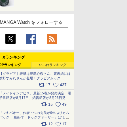
MANGA Watch をフォローする
Xランキング
RPランキング
いいねランキング
【グラビア】表紙は豊島心桜さん、裏表紙には
横野すみれさんが登場！グラビアムック
「PARADE」2026夏号が本日発売
17
437
pic.x.com/hYZlU1GBwl
「メイドインアビス」最新15巻が発売決定！電
子書籍版が8月17日、紙書籍版が8月26日発
売！ 「回想器」のメッセージ＆ナナチの容態
15
49
は…… pic.x.com/SB3vTFdNbx
「マキバオー」作者・つの丸氏が9年ぶりカム
バック！ 最新作「ドッグファーザー」は“しゃ
べらない動物”とのリアルな暮らしを描く 「も
12
17
うこれ以上の幸せはない」……一緒に暮らす愛