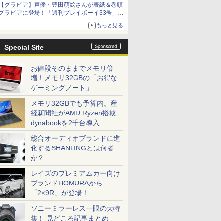
【グラビア】声優・豊田萌絵さんが表紙＆巻頭
グラビアに登場！「週刊プレイボーイ33号」本
日発売
もっと見る
Special Site
お値段そのままでメモリ倍
増！メモリ32GBの「お得な
ゲーミングノート」
メモリ32GBでも予算内。産
経新聞社がAMD Ryzen搭載
dynabookを2千台導入
総合オーディオブランドに進
化するSHANLINGとは何者
か？
レイズのプレミアムカー向け
ブランドHOMURAから
「2×9R」が登場！
ソニーミラーレス一眼の大特
集！ 見どころ記事まとめ