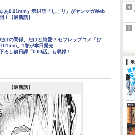
ゅあ0.01mm」第14話「しこり」がヤンマガWeb
開！【最新話】
だけの関係、だけど純愛!? セフレラブコメ「ぴ
0.01mm」1巻が本日発売
下ろし前日譚「0.00話」も収録！
最
【最新話】