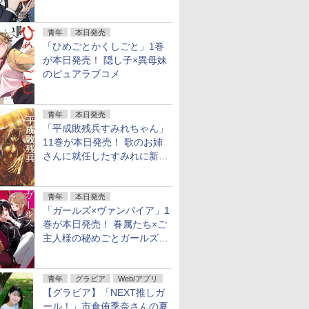
ンオフの完結巻
青年
本日発売
「ひめごとかくしごと」1巻
が本日発売！ 隠し子×異母妹
のピュアラブコメ
青年
本日発売
「平成敗残兵すみれちゃん」
11巻が本日発売！ 歌のお姉
さんに就任したすみれに新た
な騒動
青年
本日発売
「ガールズ×ヴァンパイア」1
巻が本日発売！ 眷属たち×ご
主人様の秘めごとガールズラ
ブコメ
青年
グラビア
Web/アプリ
【グラビア】「NEXT推しガ
ール！」市倉侑季奈さんの夏