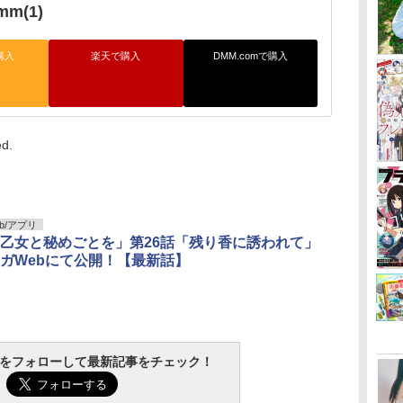
mm(1)
購入
楽天で購入
DMM.comで購入
ed.
b/アプリ
乙女と秘めごとを」第26話「残り香に誘われて」
ガWebにて公開！【最新話】
tchをフォローして最新記事をチェック！