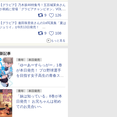
犬たちへ… pic.x.com/hEr88DgVyD
【グラビア】乃木坂46特集号！五百城茉央さん
が表紙に登場「グラビアチャンピオン」VOL.13
本日発売 先行カットを一部公開
9
126
pic.x.com/E8l8bN1zaJ
【グラビア】逢田珠里依さんの1st写真集「夏は
ジュリイ」が9月13日発売！
pic.x.com/9ampGWAO1t
9
108
もっと見る
新記事
青年
本日発売
「ゆーあーすらっがー」1巻
が本日発売！ プロ野球選手
を目指す女子高生の青春スト
ーリー
青年
本日発売
「妹は知っている」8巻が本
日発売！ お兄ちゃんは初め
てのお見合いへ