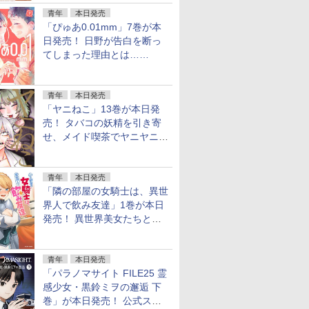
青年
本日発売
「ぴゅあ0.01mm」7巻が本
日発売！ 日野が告白を断っ
てしまった理由とは……
青年
本日発売
「ヤニねこ」13巻が本日発
売！ タバコの妖精を引き寄
せ、メイド喫茶でヤニヤニき
ゅん
青年
本日発売
「隣の部屋の女騎士は、異世
界人で飲み友達」1巻が本日
発売！ 異世界美女たちとハ
ーレム宅飲み
青年
本日発売
「パラノマサイト FILE25 霊
感少女・黒鈴ミヲの邂逅 下
巻」が本日発売！ 公式スピ