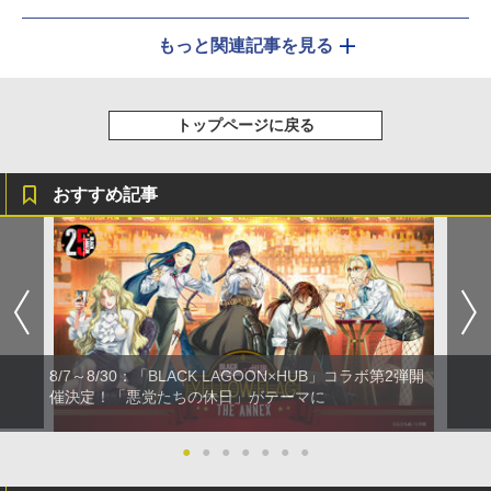
もっと関連記事を見る
トップページに戻る
おすすめ記事
8/7～8/30：「BLACK LAGOON×HUB」コラボ第2弾開
催決定！「悪党たちの休日」がテーマに
●
●
●
●
●
●
●