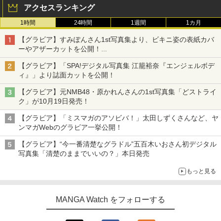
アクセスランキング
1時間
24時間
1週間
1カ月
【グラビア】すみぽんさん1st写真集より、ビキニ姿の表紙カバ
ーやアザーカットを公開！
タイトルは「offcourt（オフコート）」に決定
【グラビア】「SPA!デジタル写真集 江籠裕奈『エンジェルボデ
ィ』」より誌面カットを公開！
【グラビア】元NMB48・原かれんさんの1st写真集「どストライ
ク」が10月19日発売！
【グラビア】「ミスマガのアソビバ！」太田しずくさんなど、ヤ
ンマガWebのグラビア一挙公開！
【グラビア】“今一番清楚なグラドル”五百木いおさん初デジタル
写真集「清楚のままでいいの？」本日発売
もっと見る
MANGA Watch をフォローする