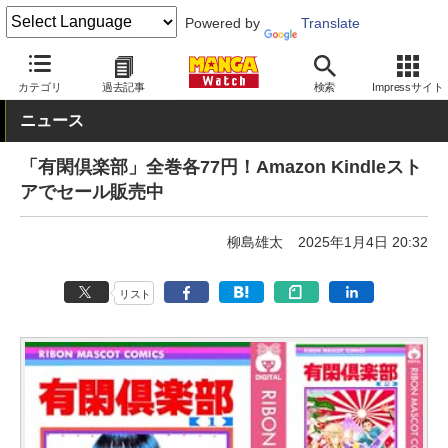
Powered by
Translate
MANGA Watch
セール
カテゴリ
過去記事
検索
Impressサイト
ニュース
「有閑倶楽部」全巻各77円！Amazon Kindleスト
アでセール販売中
柳島雄太
2025年1月4日 20:32
リスト