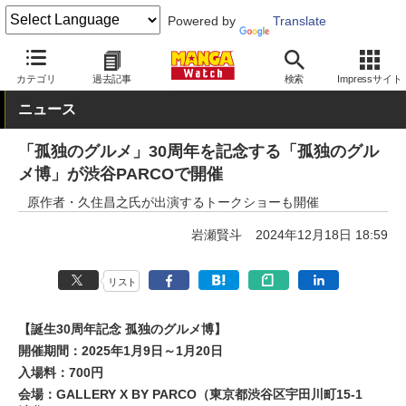
Powered by
Translate
MANGA Watch
イベント
カテゴリ
過去記事
検索
Impressサイト
ニュース
「孤独のグルメ」30周年を記念する「孤独のグル
メ博」が渋谷PARCOで開催
原作者・久住昌之氏が出演するトークショーも開催
岩瀬賢斗
2024年12月18日 18:59
リスト
【誕生30周年記念 孤独のグルメ博】
開催期間：2025年1月9日～1月20日
入場料：700円
会場：GALLERY X BY PARCO（東京都渋谷区宇田川町15-1