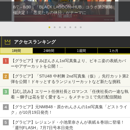
8/7～8/30：「BLACK LAGOON×HUB」コラボ第2弾開
催決定！「悪党たちの休日」がテーマに
●
●
●
●
●
●
●
アクセスランキング
1時間
24時間
1週間
1カ月
【グラビア】すみぽんさん1st写真集より、ビキニ姿の表紙カバ
ーやアザーカットを公開！
タイトルは「offcourt（オフコート）」に決定
【グラビア】「STU48 中村舞 2nd写真集（仮）」先行カット第2
弾を公開！ドキッとするランジェリーカットなど新たな挑戦
【試し読み】エリート任侠社長とロマンス「任侠社長の一途な執
着 ～獅子は花を甘く愛する～」をメチャコミで先行配信開始
【グラビア】元NMB48・原かれんさんの1st写真集「どストライ
ク」が10月19日発売！
【グラビア】レジェンド・小池里奈さんが表紙＆巻頭に登場！
「週刊FLASH」7月7日号本日発売