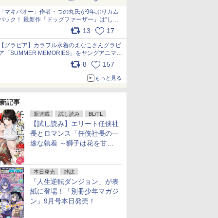
pic.x.com/9nJQY0jUYz
「マキバオー」作者・つの丸氏が9年ぶりカム
バック！ 最新作「ドッグファーザー」は“しゃ
べらない動物”とのリアルな暮らしを描く 「も
13
17
うこれ以上の幸せはない」……一緒に暮らす愛
犬たちへ… pic.x.com/hEr88DgVyD
【グラビア】カラフル水着のえなこさんグラビ
ア「SUMMER MEMORIES」をヤングアニマル
Webで公開中 pic.x.com/wdmmjZ7DnV
8
157
もっと見る
新記事
新連載
試し読み
BL/TL
【試し読み】エリート任侠社
長とロマンス「任侠社長の一
途な執着 ～獅子は花を甘く
愛する～」をメチャコミで先
行配信開始
本日発売
雑誌
「人生逆転ダンジョン」が表
紙に登場！「別冊少年マガジ
ン」9月号本日発売！