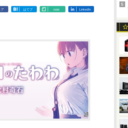
ェア
はてブ
note
LinkedIn
】