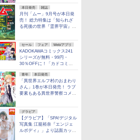
本日発売
雑誌
月刊「ムー」9月号が本日発
売！ 総力特集は「知られざ
る死後の世界『霊界宇宙』の
謎」特別企画は「西郷隆盛の
不死伝説」
セール
フェア
Web/アプリ
KADOKAWAコミックス241
シリーズが無料・99円・
30％OFFに！「カドコミフ
ェア 2026」第2弾が開催中！
青年
本日発売
「異世界エルフ村のおまわり
さん」1巻が本日発売！ ラブ
要素もある異世界警察コメデ
ィ
グラビア
【グラビア】「SPA!デジタル
写真集 江籠裕奈『エンジェ
ルボディ』」より誌面カット
を公開！