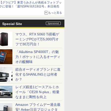
【グラビア】東雲うみさんが表紙＆フォトブッ
クに登場！「週刊SPA! 8月19日号」本日発売
もっと見る
Special Site
マウス、RTX 5060 Ti搭載ゲ
ーミングPCが7万5,000円オ
フで30万円台！
「A&ultima SP4000T」の魅
力！ポケットに入るオーディ
オの醍醐味
総合オーディオブランドに進
化するSHANLINGとは何者
か？
レイズ鍛造1ピースアルミホ
イール「CE28 N-plus」軽量
なままに剛性を向上
Amazon プライムデー過去最
安! Anker注目プロジェクタ