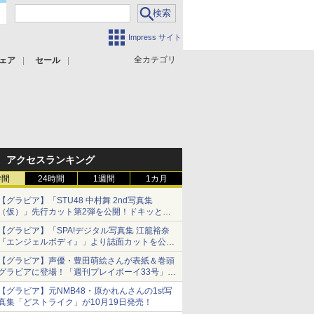
Impress サイト
全カテゴリ
ェア
セール
アクセスランキング
時間
24時間
1週間
1カ月
【グラビア】「STU48 中村舞 2nd写真集
（仮）」先行カット第2弾を公開！ドキッとす
るランジェリーカットなど新たな挑戦
【グラビア】「SPA!デジタル写真集 江籠裕奈
『エンジェルボディ』」より誌面カットを公
開！
【グラビア】声優・豊田萌絵さんが表紙＆巻頭
グラビアに登場！「週刊プレイボーイ33号」本
日発売
【グラビア】元NMB48・原かれんさんの1st写
真集「どストライク」が10月19日発売！