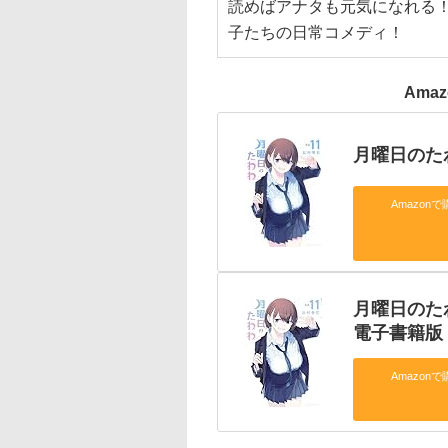
読めばアナタも元気になれる！
子たちの日常コメディ！
Ama
月曜日のたわ
Amazonで
月曜日のた
電子書籍版
Amazonで