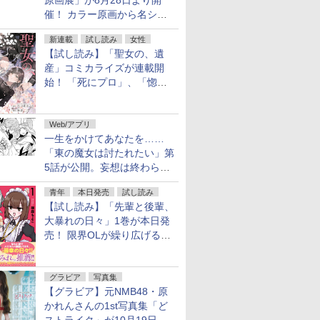
原画展」が8月28日より開
催！ カラー原画から名シー
ンの原稿まで
新連載
試し読み
女性
【試し読み】「聖女の、遺
産」コミカライズが連載開
始！ 「死にプロ」、「惚れ
魔女」作者による異世界ロマ
ンス
Web/アプリ
一生をかけてあなたを……
「東の魔女は討たれたい」第
5話が公開。妄想は終わらな
い
青年
本日発売
試し読み
【試し読み】「先輩と後輩、
大暴れの日々」1巻が本日発
売！ 限界OLが繰り広げる禁
断のロールプレイ
グラビア
写真集
【グラビア】元NMB48・原
かれんさんの1st写真集「ど