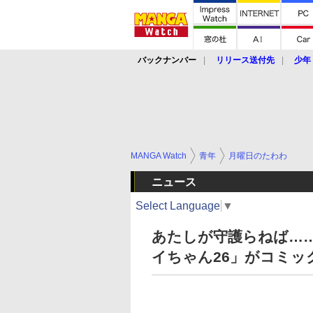
バックナンバー
リリース送付先
少年
MANGA Watch
青年
月曜日のたわわ
ニュース
Select Language
▼
あたしが守護らねば……ッ
イちゃん26」がコミッ