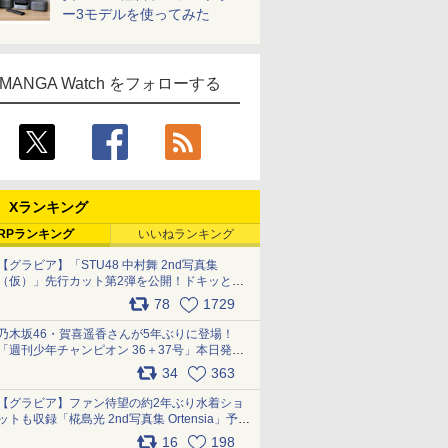
ー3モデルを使ってみた
MANGA Watch をフォローする
Xランキング
RPランキング
いいねランキング
【グラビア】「STU48 中村舞 2nd写真集
（仮）」先行カット第2弾を公開！ドキッとす
るランジェリーカットなど新たな挑戦
78
1729
pic.x.com/9uvxXReveK
乃木坂46・賀喜遥香さんが5年ぶりに登場！
「週刊少年チャンピオン 36＋37号」本日発
売 pic.x.com/2Mo85ZlRvK
34
363
【グラビア】ファン待望の約2年ぶり水着ショ
ットも収録「椛島光 2nd写真集 Ortensia」予約
受付開始 10月30日発売
16
198