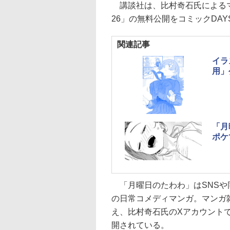
講談社は、比村奇石氏によるマ
26」の無料公開をコミックDAY
関連記事
イラ
用」
「月
ポケ
「月曜日のたわわ」はSNSや
の日常コメディマンガ。マンガ
え、比村奇石氏のXアカウント
開されている。