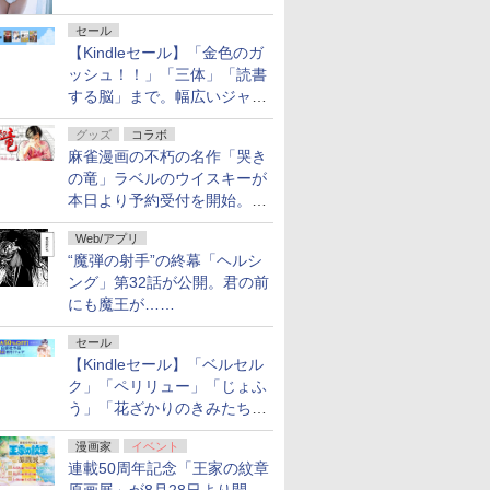
セール
【Kindleセール】「金色のガ
ッシュ！！」「三体」「読書
する脳」まで。幅広いジャン
ルの電子書籍が最大65％オ
グッズ
コラボ
フ！「Kindle本サマーセー
麻雀漫画の不朽の名作「哭き
ル」第2弾が開催中！
の竜」ラベルのウイスキーが
本日より予約受付を開始。8
月16日まで
Web/アプリ
“魔弾の射手”の終幕「ヘルシ
ング」第32話が公開。君の前
にも魔王が……
セール
【Kindleセール】「ベルセル
ク」「ペリリュー」「じょふ
う」「花ざかりのきみたち
へ」などが最大50％オフ！
漫画家
イベント
「白泉社 夏の大割引セー
連載50周年記念「王家の紋章
ル」が開催中！