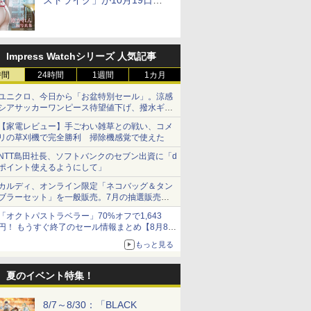
ストライク」が10月19日発
売！
Impress Watchシリーズ 人気記事
時間
24時間
1週間
1カ月
ユニクロ、今日から「お盆特別セール」。涼感
シアサッカーワンピース待望値下げ、撥水ギア
ショーツは1990円に
【家電レビュー】手ごわい雑草との戦い、コメ
リの草刈機で完全勝利 掃除機感覚で使えた
NTT島田社長、ソフトバンクのセブン出資に「d
ポイント使えるようにして」
カルディ、オンライン限定「ネコバッグ＆タン
ブラーセット」を一般販売。7月の抽選販売の
当選無効分
「オクトパストラベラー」70%オフで1,643
円！ もうすぐ終了のセール情報まとめ【8月8日
更新】
もっと見る
ニンテンドーeショップでは「大神 絶景版」が
67%オフで990円
夏のイベント特集！
8/7～8/30：「BLACK