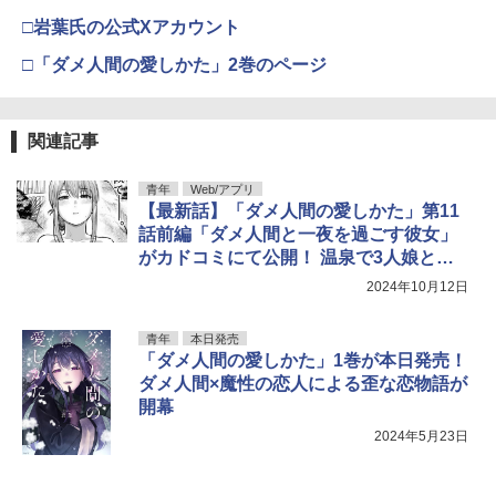
□岩葉氏の公式Xアカウント
□「ダメ人間の愛しかた」2巻のページ
関連記事
青年
Web/アプリ
【最新話】「ダメ人間の愛しかた」第11
話前編「ダメ人間と一夜を過ごす彼女」
がカドコミにて公開！ 温泉で3人娘と再
会
2024年10月12日
青年
本日発売
「ダメ人間の愛しかた」1巻が本日発売！
ダメ人間×魔性の恋人による歪な恋物語が
開幕
2024年5月23日