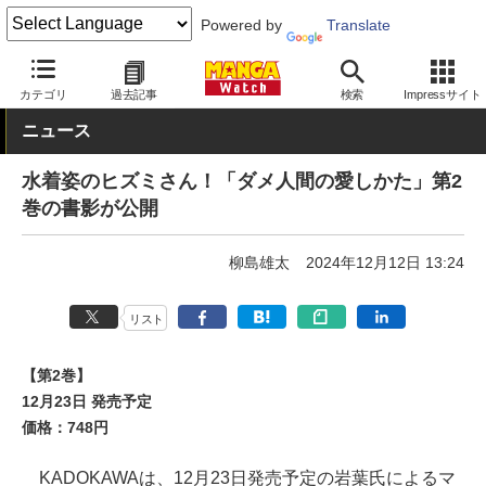
Powered by
Translate
MANGA Watch
青年
カテゴリ
過去記事
検索
Impressサイト
ニュース
水着姿のヒズミさん！「ダメ人間の愛しかた」第2
巻の書影が公開
柳島雄太
2024年12月12日 13:24
リスト
【第2巻】
12月23日 発売予定
価格：748円
KADOKAWAは、12月23日発売予定の岩葉氏によるマ