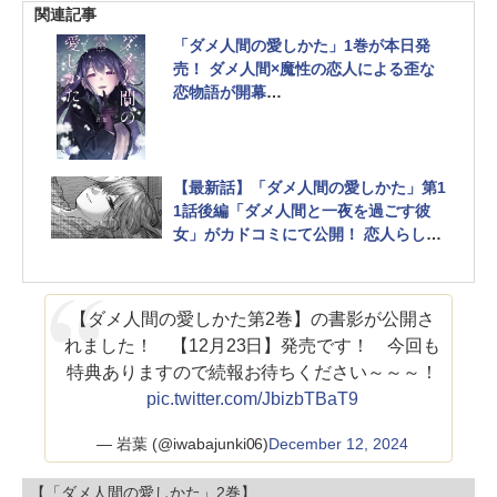
関連記事
「ダメ人間の愛しかた」1巻が本日発
売！ ダメ人間×魔性の恋人による歪な
恋物語が開幕
SNSで145万いいねを記録したマンガ
が連載化
【最新話】「ダメ人間の愛しかた」第1
1話後編「ダメ人間と一夜を過ごす彼
女」がカドコミにて公開！ 恋人らしい
コトとは
【ダメ人間の愛しかた第2巻】の書影が公開さ
れました！ 【12月23日】発売です！ 今回も
特典ありますので続報お待ちください～～～！
pic.twitter.com/JbizbTBaT9
— 岩葉 (@iwabajunki06)
December 12, 2024
【「ダメ人間の愛しかた」2巻】