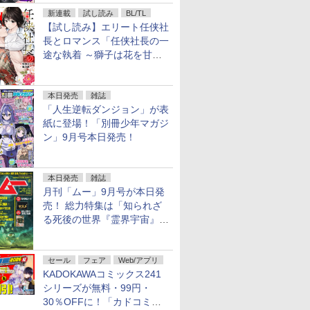
信！
新連載
試し読み
BL/TL
【試し読み】エリート任侠社
長とロマンス「任侠社長の一
途な執着 ～獅子は花を甘く
愛する～」をメチャコミで先
行配信開始
本日発売
雑誌
「人生逆転ダンジョン」が表
紙に登場！「別冊少年マガジ
ン」9月号本日発売！
本日発売
雑誌
月刊「ムー」9月号が本日発
売！ 総力特集は「知られざ
る死後の世界『霊界宇宙』の
謎」特別企画は「西郷隆盛の
不死伝説」
セール
フェア
Web/アプリ
KADOKAWAコミックス241
シリーズが無料・99円・
30％OFFに！「カドコミフ