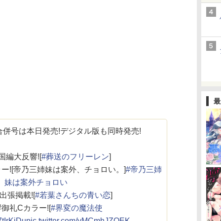
最
合併号は本日発売!デジタル版も同時発売!
国編大反響![
#葬送のフリーレン
]
ー![帝乃三姉妹は案外、チョロい。]
#帝乃三姉
妹は案外チョロい
出張掲載![
#若葉さんちの青い恋
]
御礼Cカラー![
#界変の魔法使
q7tIrKiDu
pic.twitter.com/yMCmhJZOEK