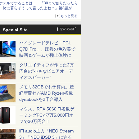
ホテルですることは……「30まで独りだったら
一緒に暮らそうって言ったよね？」第8話が無
料公開。一緒にお風呂！
もっと見る
Special Site
ハイグレードテレビ「TCL
Q7D Pro」。圧巻の色彩美で
映画＆ゲームが極上体験に
クリエイティブが作った2万
円台の“小さなピュアオーデ
ィオスピーカー”
メモリ32GBでも予算内。産
経新聞社がAMD Ryzen搭載
dynabookを2千台導入
マウス、RTX 5060 Ti搭載ゲ
ーミングPCが7万5,000円オ
フで30万円台！
iFi audio主力「NEO Stream
3」「NEO iDSD 3」に迫る