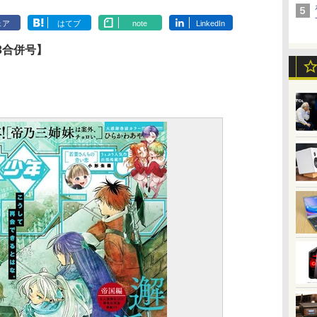
ェア
はてブ
note
LinkedIn
3合併号】