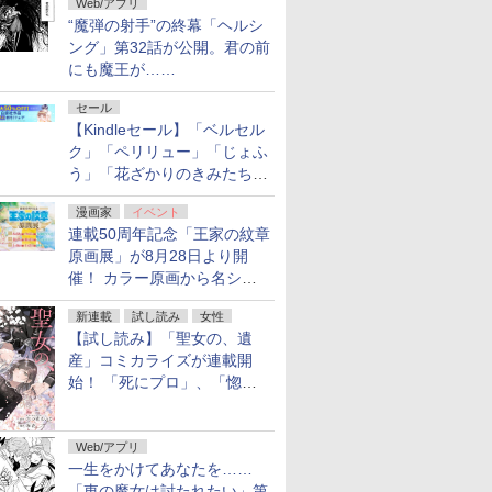
Web/アプリ
“魔弾の射手”の終幕「ヘルシ
ング」第32話が公開。君の前
にも魔王が……
セール
【Kindleセール】「ベルセル
ク」「ペリリュー」「じょふ
う」「花ざかりのきみたち
へ」などが最大50％オフ！
漫画家
イベント
「白泉社 夏の大割引セー
連載50周年記念「王家の紋章
ル」が開催中！
原画展」が8月28日より開
催！ カラー原画から名シー
ンの原稿まで
新連載
試し読み
女性
【試し読み】「聖女の、遺
産」コミカライズが連載開
始！ 「死にプロ」、「惚れ
魔女」作者による異世界ロマ
ンス
Web/アプリ
一生をかけてあなたを……
「東の魔女は討たれたい」第