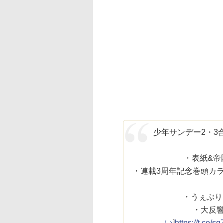
少年サンデー2・3
・表紙&帝
・連載3周年記念巻頭カラ
・うぇぶり
・大反響
い
]
https://t.co/s