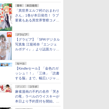
ェア 2026」第2弾が開催中！
青年
本日発売
「異世界エルフ村のおまわり
さん」1巻が本日発売！ ラブ
要素もある異世界警察コメデ
ィ
グラビア
【グラビア】「SPA!デジタル
写真集 江籠裕奈『エンジェ
ルボディ』」より誌面カット
を公開！
セール
【Kindleセール】「金色のガ
ッシュ！！」「三体」「読書
する脳」まで。幅広いジャン
ルの電子書籍が最大65％オ
グッズ
コラボ
フ！「Kindle本サマーセー
麻雀漫画の不朽の名作「哭き
ル」第2弾が開催中！
の竜」ラベルのウイスキーが
本日より予約受付を開始。8
月16日まで