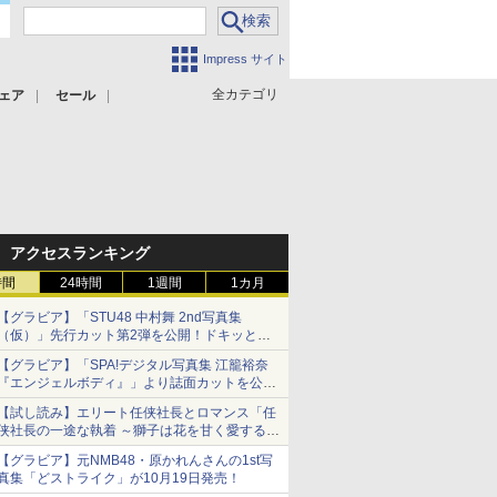
Impress サイト
全カテゴリ
ェア
セール
アクセスランキング
時間
24時間
1週間
1カ月
【グラビア】「STU48 中村舞 2nd写真集
（仮）」先行カット第2弾を公開！ドキッとす
るランジェリーカットなど新たな挑戦
【グラビア】「SPA!デジタル写真集 江籠裕奈
『エンジェルボディ』」より誌面カットを公
開！
【試し読み】エリート任侠社長とロマンス「任
侠社長の一途な執着 ～獅子は花を甘く愛する
～」をメチャコミで先行配信開始
【グラビア】元NMB48・原かれんさんの1st写
真集「どストライク」が10月19日発売！