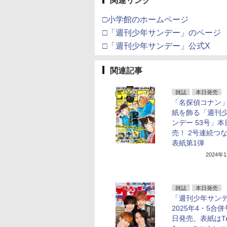
関連リンク
□小学館のホームページ
□「週刊少年サンデー」のページ
□「週刊少年サンデー」公式X
関連記事
雑誌
本日発売
「名探偵コナン
紙を飾る「週刊
ンデー 53号」本
売！ 2号連続つ
表紙第1弾
2024年
雑誌
本日発売
「週刊少年サン
2025年4・5合
日発売。表紙はTra