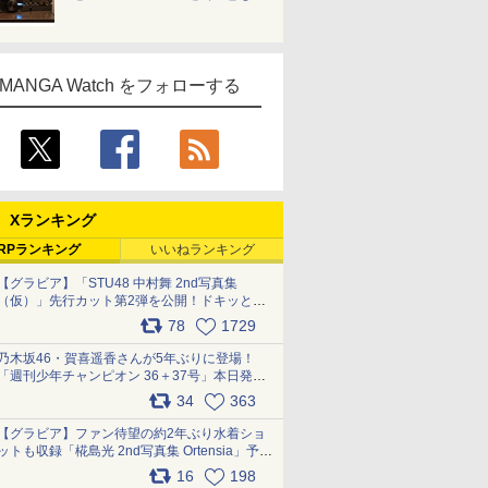
MANGA Watch をフォローする
Xランキング
RPランキング
いいねランキング
【グラビア】「STU48 中村舞 2nd写真集
（仮）」先行カット第2弾を公開！ドキッとす
るランジェリーカットなど新たな挑戦
78
1729
pic.x.com/9uvxXReveK
乃木坂46・賀喜遥香さんが5年ぶりに登場！
「週刊少年チャンピオン 36＋37号」本日発
売 pic.x.com/2Mo85ZlRvK
34
363
【グラビア】ファン待望の約2年ぶり水着ショ
ットも収録「椛島光 2nd写真集 Ortensia」予約
受付開始 10月30日発売
16
198
pic.x.com/9nJQY0jUYz