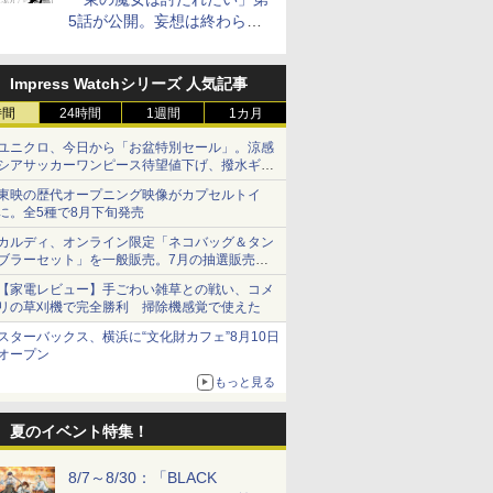
5話が公開。妄想は終わらな
い
Impress Watchシリーズ 人気記事
時間
24時間
1週間
1カ月
ユニクロ、今日から「お盆特別セール」。涼感
シアサッカーワンピース待望値下げ、撥水ギア
ショーツは1990円に
東映の歴代オープニング映像がカプセルトイ
に。全5種で8月下旬発売
カルディ、オンライン限定「ネコバッグ＆タン
ブラーセット」を一般販売。7月の抽選販売の
当選無効分
【家電レビュー】手ごわい雑草との戦い、コメ
リの草刈機で完全勝利 掃除機感覚で使えた
スターバックス、横浜に“文化財カフェ”8月10日
オープン
もっと見る
夏のイベント特集！
8/7～8/30：「BLACK