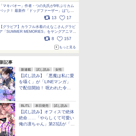
「マキバオー」作者・つの丸氏が9年ぶりカム
バック！ 最新作「ドッグファーザー」は“しゃ
べらない動物”とのリアルな暮らしを描く 「も
13
17
うこれ以上の幸せはない」……一緒に暮らす愛
犬たちへ… pic.x.com/hEr88DgVyD
【グラビア】カラフル水着のえなこさんグラビ
ア「SUMMER MEMORIES」をヤングアニマル
Webで公開中 pic.x.com/wdmmjZ7DnV
8
157
もっと見る
新記事
新連載
試し読み
女性
【試し読み】「悪魔は私に愛
を囁く」が「LINEマンガ」
で配信開始！ 呪われた令嬢×
執着深い司祭のダークファン
タジー
BL/TL
本日発売
試し読み
【試し読み】オフィスで絶体
絶命……「やらしくて可愛い
俺の凛ちゃん」第23話が「コ
ミックシーモア」で先行配