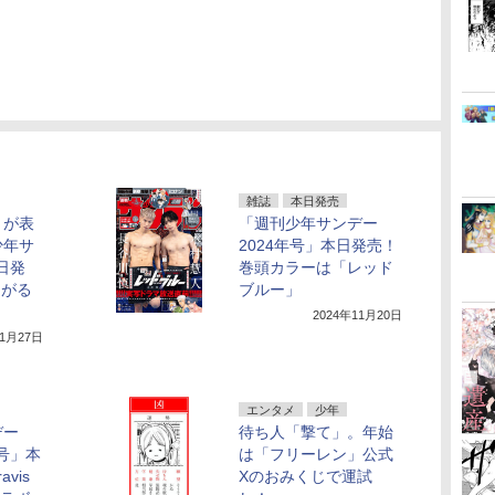
雑誌
本日発売
」が表
「週刊少年サンデー
少年サ
2024年号」本日発売！
日発
巻頭カラーは「レッド
ながる
ブルー」
2024年11月20日
11月27日
エンタメ
少年
デー
待ち人「撃て」。年始
併号」本
は「フリーレン」公式
vis
Xのおみくじで運試