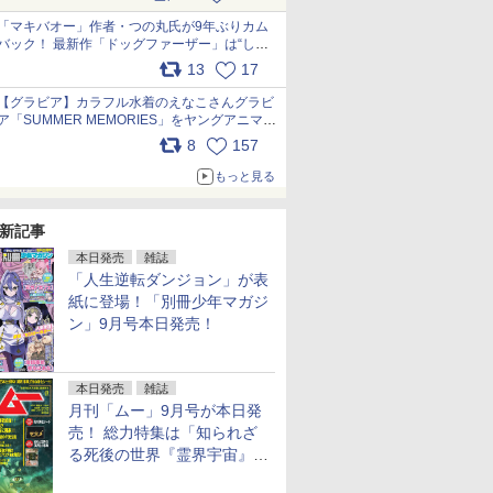
pic.x.com/9nJQY0jUYz
「マキバオー」作者・つの丸氏が9年ぶりカム
バック！ 最新作「ドッグファーザー」は“しゃ
べらない動物”とのリアルな暮らしを描く 「も
13
17
うこれ以上の幸せはない」……一緒に暮らす愛
犬たちへ… pic.x.com/hEr88DgVyD
【グラビア】カラフル水着のえなこさんグラビ
ア「SUMMER MEMORIES」をヤングアニマル
Webで公開中 pic.x.com/wdmmjZ7DnV
8
157
もっと見る
新記事
本日発売
雑誌
「人生逆転ダンジョン」が表
紙に登場！「別冊少年マガジ
ン」9月号本日発売！
本日発売
雑誌
月刊「ムー」9月号が本日発
売！ 総力特集は「知られざ
る死後の世界『霊界宇宙』の
謎」特別企画は「西郷隆盛の