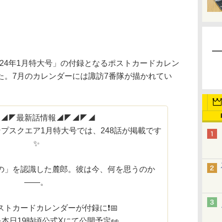
24年1月特大号」の付録となるポストカードカレン
た。7月のカレンダーには諏訪7番隊が描かれてい
◤◢◤最新話情報◢◤◢◤◢
ャンプスクエア1月特大号では、248話が掲載です
✨
の」を認識した麓郎。彼は今、何を思うのか
――。
ストカードカレンダーが付録に❗️📅
本日19時頃公式Xにて公開予定👀