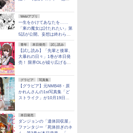
魔女」作者による異世界ロマ
ンス
Web/アプリ
一生をかけてあなたを……
「東の魔女は討たれたい」第
5話が公開。妄想は終わらな
い
青年
本日発売
試し読み
【試し読み】「先輩と後輩、
大暴れの日々」1巻が本日発
売！ 限界OLが繰り広げる禁
断のロールプレイ
グラビア
写真集
【グラビア】元NMB48・原
かれんさんの1st写真集「ど
ストライク」が10月19日発
売！
本日発売
ダンジョンの「遺体回収屋」
ファンタジー「死体担ぎのネ