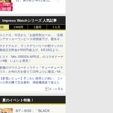
ム」第3巻が本日発売。「フ
リーレン」＆「不滅のあなた
へ」著者の推薦コメントも
Impress Watchシリーズ 人気記事
時間
24時間
1週間
1カ月
ユニクロ、今日から「お盆特別セール」。涼感
シアサッカーワンピース待望値下げ、撥水ギア
ショーツは1990円に
マクドナルド、マックデリバリーの朝マックの
最低注文料金が500円値上げ。8月18日より
1,500円から受付
ミスド「Mrs. GREEN APPLE」のコラボドーナ
ツ4種、いよいよ発売！
老舗のマウスユーティリティ「チューチューマ
ウス」がAIの力を借りて15年ぶりに復活／64bit
化、Windows 10/11、「Chrome」も走り回
【家電レビュー】手ごわい雑草との戦い、コメ
る。復活記念で2026年末まで500円
リの草刈機で完全勝利 掃除機感覚で使えた
もっと見る
夏のイベント特集！
8/7～8/30：「BLACK