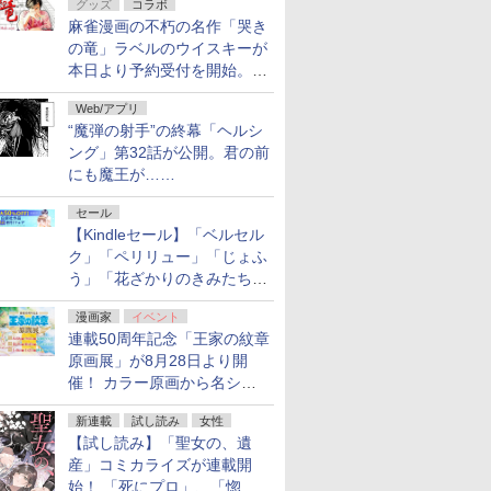
グッズ
コラボ
フ！「Kindle本サマーセー
麻雀漫画の不朽の名作「哭き
ル」第2弾が開催中！
の竜」ラベルのウイスキーが
本日より予約受付を開始。8
月16日まで
Web/アプリ
“魔弾の射手”の終幕「ヘルシ
ング」第32話が公開。君の前
にも魔王が……
セール
【Kindleセール】「ベルセル
ク」「ペリリュー」「じょふ
う」「花ざかりのきみたち
へ」などが最大50％オフ！
漫画家
イベント
「白泉社 夏の大割引セー
連載50周年記念「王家の紋章
ル」が開催中！
原画展」が8月28日より開
催！ カラー原画から名シー
ンの原稿まで
新連載
試し読み
女性
【試し読み】「聖女の、遺
産」コミカライズが連載開
始！ 「死にプロ」、「惚れ