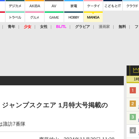
青年
少女
女性
BL/TL
グラビア
漫画家
無料
フ
1
ジャンプスクエア 1月特大号掲載の
は諏訪7番隊