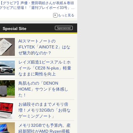
【グラビア】声優・豊田萌絵さんが表紙＆巻頭
グラビアに登場！「週刊プレイボーイ33号」本
日発売
もっと見る
Special Site
AIスマートノートの
iFLYTEK「AINOTE 2」はな
ぜ魅力的なのか？
レイズ鍛造1ピースアルミホ
イール「CE28 N-plus」軽量
なままに剛性を向上
鳥肌ものの「DENON
HOME」サウンドを体感し
た！
お値段そのままでメモリ倍
増！メモリ32GBの「お得な
ゲーミングノート」
メモリ32GBでも予算内。産
経新聞社がAMD Ryzen搭載