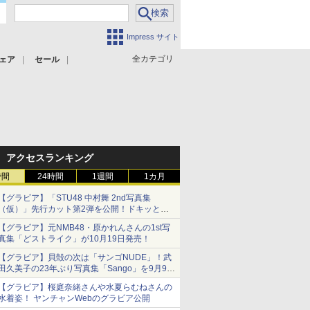
Impress サイト
全カテゴリ
ェア
セール
アクセスランキング
時間
24時間
1週間
1カ月
【グラビア】「STU48 中村舞 2nd写真集
（仮）」先行カット第2弾を公開！ドキッとす
るランジェリーカットなど新たな挑戦
【グラビア】元NMB48・原かれんさんの1st写
真集「どストライク」が10月19日発売！
【グラビア】貝殻の次は「サンゴNUDE」！武
田久美子の23年ぶり写真集「Sango」を9月9日
に発売
【グラビア】桜庭奈緒さんや水夏らむねさんの
水着姿！ ヤンチャンWebのグラビア公開