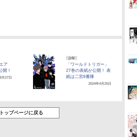
少年
エア
「ワールドトリガー」
公開！
27巻の表紙が公開！ 表
紙は二宮8番隊
年9月27日
2024年4月25日
トップページに戻る