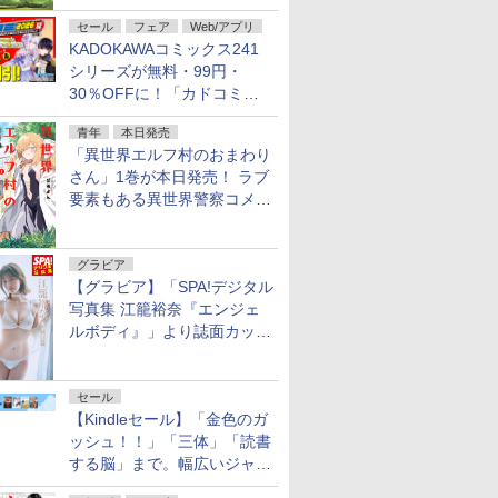
不死伝説」
セール
フェア
Web/アプリ
KADOKAWAコミックス241
シリーズが無料・99円・
30％OFFに！「カドコミフ
ェア 2026」第2弾が開催中！
青年
本日発売
「異世界エルフ村のおまわり
さん」1巻が本日発売！ ラブ
要素もある異世界警察コメデ
ィ
グラビア
【グラビア】「SPA!デジタル
写真集 江籠裕奈『エンジェ
ルボディ』」より誌面カット
を公開！
セール
【Kindleセール】「金色のガ
ッシュ！！」「三体」「読書
する脳」まで。幅広いジャン
ルの電子書籍が最大65％オ