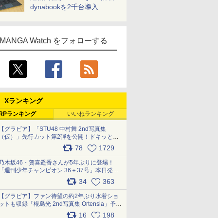
dynabookを2千台導入
MANGA Watch をフォローする
Xランキング
RPランキング
いいねランキング
【グラビア】「STU48 中村舞 2nd写真集
（仮）」先行カット第2弾を公開！ドキッとす
るランジェリーカットなど新たな挑戦
78
1729
pic.x.com/9uvxXReveK
乃木坂46・賀喜遥香さんが5年ぶりに登場！
「週刊少年チャンピオン 36＋37号」本日発
売 pic.x.com/2Mo85ZlRvK
34
363
【グラビア】ファン待望の約2年ぶり水着ショ
ットも収録「椛島光 2nd写真集 Ortensia」予約
受付開始 10月30日発売
16
198