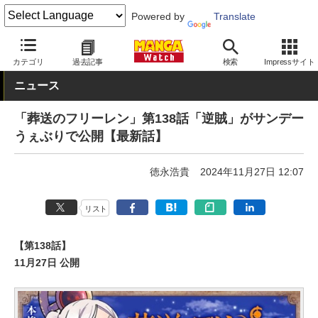
Powered by
Translate
MANGA Watch
少年
葬送のフリーレン
カテゴリ
過去記事
検索
Impressサイト
ニュース
「葬送のフリーレン」第138話「逆賊」がサンデー
うぇぶりで公開【最新話】
徳永浩貴
2024年11月27日 12:07
リスト
【第138話】
11月27日 公開