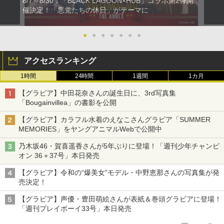
8/7～8/30：「BLACK LAGOON×HUB」コラボ第2弾開
催決定！「悪党たちの休日」がテーマに
●
●
●
●
●
●
●
アクセスランキング
1時間
24時間
1週間
1カ月
【グラビア】中田花奈さんの誕生日に、3rd写真集
「Bougainvillea」の書影を公開
【グラビア】カラフル水着のえなこさんグラビア「SUMMER
MEMORIES」をヤングアニマルWebで公開中
乃木坂46・賀喜遥香さんが5年ぶりに登場！「週刊少年チャンピ
オン 36＋37号」本日発売
【グラビア】令和の“爆美女”モデル・中野恵那さんの写真集が発
売決定！
【グラビア】声優・豊田萌絵さんが表紙＆巻頭グラビアに登場！
「週刊プレイボーイ33号」本日発売