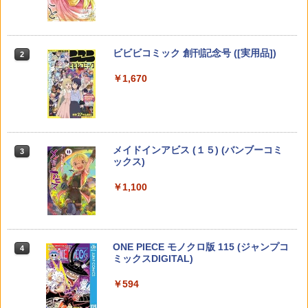
ダンダダン 25 （ジャンプコミックス） [
【3千円以上送料無料】キングダム BOX
邦画プレゼン女子高生 邦キチ！ 映子さ
2
2
2
龍 幸伸 ]
セット 2
ん Season15 【電子書籍】[ 服部昇大 ]
【特典】GIANNA HOMMES ISSUE05 c
2
over 山中柔太朗(B4サイズ両面ピンナッ
プ)
￥616
￥9,295
￥935
週刊少年サンデー 2026年36・37合併号
ビビビコミック 創刊記念号 ([実用品])
2
2
（2026年8月5日発売号） [雑誌]
￥2,200
￥1,670
￥379
聖闘士星矢 Final Edition 15 （少年
メダリスト（15） 【電子書籍】[ つるま
秘密 season 0 13 （花とゆめコミックス
3
3
3
チャンピオン・コミックス・エクスト
いかだ ]
スペシャル） [ 清水 玲子 ]
【3千円以上送料無料】令和のまたガー
3
ラ） [ 車田正美 ]
ル／小塚毅之
￥869
￥935
￥1,760
COMIC快楽天 2026年 09月号 [雑誌]
メイドインアビス (１５) (バンブーコミ
3
3
￥3,300
ックス)
￥990
￥1,100
送料無料【中古】賭博堕天録カイジ 24億
【漫画全巻セット】【中古】エースをね
【中古】さよなら絶望先生 ＜全30巻セ
4
4
4
脱出編 1〜26巻 までの全巻セット ヤン
らえ！［ホーム社漫画文庫版］ ＜1〜10
ット＞ / 久米田康治（コミックセット）
岡崎紗絵 2nd 写真集 Lupinus [ 岡崎 紗
4
マガKC 福本伸行 講談社（青年コミッ
巻完結＞ 山本鈴美香
絵 ]
ク）
￥6,598
￥1,010
週刊少年マガジン 2026年35号[2026年7
ONE PIECE モノクロ版 115 (ジャンプコ
4
4
￥3,850
￥10,258
月29日発売] [雑誌]
ミックスDIGITAL)
￥400
￥594
SAKAMOTO DAYS 28 【電子書籍】[ 鈴
小春と湊 わたしのパートナーは女の子
5
5
木祐斗 ]
転生したらスライムだった件 クレイマ
（4）【イラスト特典付】 【電子書籍】[