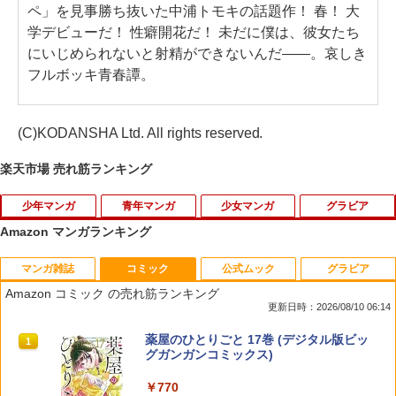
ペ」を見事勝ち抜いた中浦トモキの話題作！ 春！ 大
学デビューだ！ 性癖開花だ！ 未だに僕は、彼女たち
にいじめられないと射精ができないんだ――。哀しき
フルボッキ青春譚。
(C)KODANSHA Ltd. All rights reserved.
楽天市場 売れ筋ランキング
少年マンガ
青年マンガ
少女マンガ
グラビア
Amazon マンガランキング
マンガ雑誌
コミック
公式ムック
グラビア
【中古】進撃の巨人 ＜全34巻セット＞
税金で買った本（20） 【電子書籍】[ ず
【送料無料】手札が多めのビクトリア 7
【中古】 AKB48 鈴木くるみ 1st写真集
1
1
1
1
/ 諫山創（コミックセット）
いの ]
／牛野こも／守雨
夢の重さ / 鈴木くるみ / 秋田書店 [大型
Amazon コミック の売れ筋ランキング
本]【メール便送料無料】【最短翌日配達
更新日時：2026/08/10 06:14
対応】
￥5,758
￥792
￥924
週刊少年マガジン 2026年36・37号[202
薬屋のひとりごと 17巻 (デジタル版ビッ
1
1
￥1,314
6年8月5日発売] [雑誌]
グガンガンコミックス)
￥400
￥770