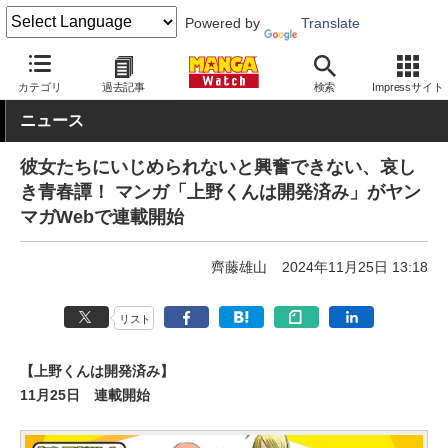
Powered by
Translate
MANGA Watch
新連載
カテゴリ
過去記事
検索
Impressサイト
ニュース
彼女たちにいじめられないと興奮できない、哀し
き青春譚！ マンガ「上野くんは開発済み」がヤン
マガWebで連載開始
齊藤雄山
2024年11月25日 13:18
リスト
【上野くんは開発済み】
11月25日 連載開始