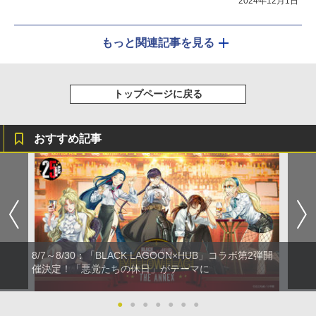
2024年12月1日
もっと関連記事を見る
トップページに戻る
おすすめ記事
8/7～8/30：「BLACK LAGOON×HUB」コラボ第2弾開
催決定！「悪党たちの休日」がテーマに
●
●
●
●
●
●
●