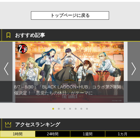
トップページに戻る
おすすめ記事
8/7～8/30：「BLACK LAGOON×HUB」コラボ第2弾開
催決定！「悪党たちの休日」がテーマに
●
●
●
●
●
●
●
アクセスランキング
1時間
24時間
1週間
1カ月