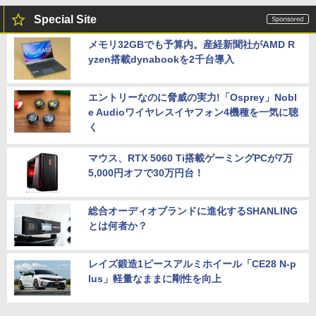
Special Site
メモリ32GBでも予算内。産経新聞社がAMD R
yzen搭載dynabookを2千台導入
エントリーなのに脅威の実力!「Osprey」Nobl
e Audioワイヤレスイヤフォン4機種を一気に聴
く
マウス、RTX 5060 Ti搭載ゲーミングPCが7万
5,000円オフで30万円台！
総合オーディオブランドに進化するSHANLING
とは何者か？
レイズ鍛造1ピースアルミホイール「CE28 N-p
lus」軽量なままに剛性を向上