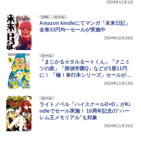
2024年11月1日
少年
セール
Amazon kindleにてマンガ「未来日記」
全巻33円均一セールが実施中
2024年10月28日
セール
「まじかる☆タルるートくん」「クニミ
ツの政」「探偵学園Q」などが1冊11円
に！ 「極！単行本シリーズ」セールがKi
ndleにて実施中
2024年11月13日
セール
ライトノベル「ハイスクールD×D」がKi
ndleでセール実施！ 10周年記念の“ハー
レム王メモリアル”も対象
2024年11月15日