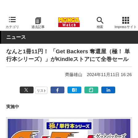
MANGA Watch
セール
カテゴリ
過去記事
検索
Impressサイト
ニュース
なんと1冊11円！ 「Get Backers 奪還屋（極！ 単
行本シリーズ）」がKindleストアにて全巻セール
齊藤雄山
2024年11月11日 16:26
リスト
実施中