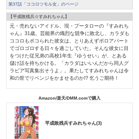
第37話「ココロツモル女」のページ
【平成敗残兵☆すみれちゃん】
元・売れないアイドル、現・プータローの『すみれち
ゃん』31歳。芸能界の熾烈な競争に敗北し、カラダも
ココロもボコられた彼女は、とりあえずボロアパート
でゴロゴロする日々を過ごしていた。そんな彼女に目
をつけた従兄弟の高校1年生『ゆうせい』が、とある
儲け話を持ちかける。「カラダはいいんだから同人グ
ラビア写真集出そうよ」。果たしてすみれちゃんは令
和の世でリベンジをかませるのか!? 乞うご期待！
Amazon/楽天/DMM.comで購入
平成敗残兵すみれちゃん(3)