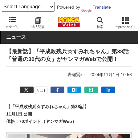
Powered by
Translate
MANGA Watch
Web/アプリ
ヤンマガWeb
カテゴリ
過去記事
検索
Impressサイト
ニュース
【最新話】「平成敗残兵☆すみれちゃん」第38話
「普通の30代の女」がヤンマガWebで公開！
岩瀬賢斗
2024年11月1日 10:56
リスト
【「平成敗残兵☆すみれちゃん」第38話】
11月1日 公開
価格：70ポイント（ヤンマガWeb）