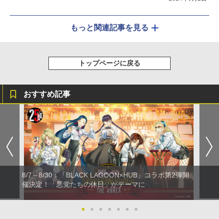
もっと関連記事を見る
トップページに戻る
おすすめ記事
8/7～8/30：「BLACK LAGOON×HUB」コラボ第2弾開
催決定！「悪党たちの休日」がテーマに
●
●
●
●
●
●
●