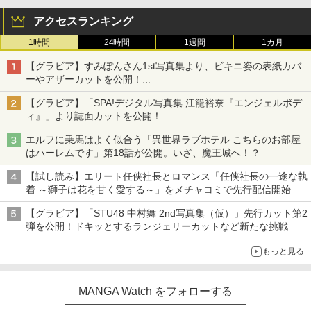
アクセスランキング
1時間
24時間
1週間
1カ月
【グラビア】すみぽんさん1st写真集より、ビキニ姿の表紙カバ
ーやアザーカットを公開！
タイトルは「offcourt（オフコート）」に決定
【グラビア】「SPA!デジタル写真集 江籠裕奈『エンジェルボデ
ィ』」より誌面カットを公開！
エルフに乗馬はよく似合う「異世界ラブホテル こちらのお部屋
はハーレムです」第18話が公開。いざ、魔王城へ！？
【試し読み】エリート任侠社長とロマンス「任侠社長の一途な執
着 ～獅子は花を甘く愛する～」をメチャコミで先行配信開始
【グラビア】「STU48 中村舞 2nd写真集（仮）」先行カット第2
弾を公開！ドキッとするランジェリーカットなど新たな挑戦
もっと見る
MANGA Watch をフォローする