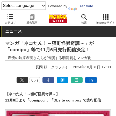
Powered by
Translate
MANGA Watch
Web/アプリ
カテゴリ
過去記事
検索
Impressサイト
ニュース
マンガ「ネコたん！～猫町怪異奇譚～」が
「comipo」等で11月6日先行配信決定！
声優の鈴原希実さんらが出演する朗読劇をマンガ化
長岡 頼（クラフル）
2024年10月31日 12:00
リスト
【ネコたん！～猫町怪異奇譚～】
11月6日より「comipo」、「DLsite comipo」で先行配信