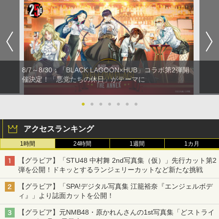
8/7～8/30：「BLACK LAGOON×HUB」コラボ第2弾開
催決定！「悪党たちの休日」がテーマに
●
●
●
●
●
●
●
アクセスランキング
1時間
24時間
1週間
1カ月
【グラビア】「STU48 中村舞 2nd写真集（仮）」先行カット第2
弾を公開！ドキッとするランジェリーカットなど新たな挑戦
【グラビア】「SPA!デジタル写真集 江籠裕奈『エンジェルボデ
ィ』」より誌面カットを公開！
【グラビア】元NMB48・原かれんさんの1st写真集「どストライ