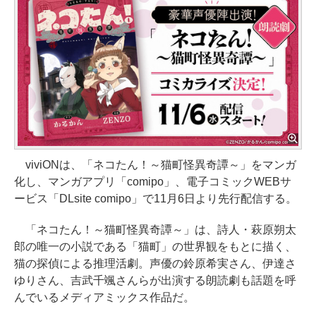
viviONは、「ネコたん！～猫町怪異奇譚～」をマンガ
化し、マンガアプリ「comipo」、電子コミックWEBサ
ービス「DLsite comipo」で11月6日より先行配信する。
「ネコたん！～猫町怪異奇譚～」は、詩人・萩原朔太
郎の唯一の小説である「猫町」の世界観をもとに描く、
猫の探偵による推理活劇。声優の鈴原希実さん、伊達さ
ゆりさん、吉武千颯さんらが出演する朗読劇も話題を呼
んでいるメディアミックス作品だ。