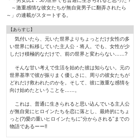
「「男女比1：5の世界でも普通に生きられると思った？
～激重感情な彼女たちが無自覚男子に翻弄されたら
～」の連載がスタートする。
【あらすじ】
気付いたら、元いた世界よりちょっとだけ女性の多
い世界に転移していた主人公・将人。でも、女性が少
しだけ積極的なだけで、前の世界と変わらない……?
そんな甘い考えで生活を始めた彼は知らない。元の
世界基準で彼が振りまく優しさに、周りの彼女たちが
どれだけ救われたのかを。そして、彼に激重な感情を
向け始めたということを……。
これは、普通に生きられると思い込んでいる主人公
が無自覚にヒロインたちを恋に落とし、最終的にちょ
っと(?)愛の重いヒロインたちに"分からされる"までの
物語であるーー!!