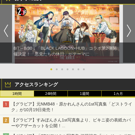
8/7～8/30：「BLACK LAGOON×HUB」コラボ第2弾開
催決定！「悪党たちの休日」がテーマに
●
●
●
●
●
●
●
アクセスランキング
1時間
24時間
1週間
1カ月
【グラビア】元NMB48・原かれんさんの1st写真集「どストライ
ク」が10月19日発売！
【グラビア】すみぽんさん1st写真集より、ビキニ姿の表紙カバ
ーやアザーカットを公開！
タイトルは「offcourt（オフコート）」に決定