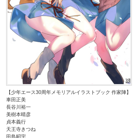
【少年エース30周年メモリアルイラストブック 作家陣】
車田正美
長谷川裕一
美樹本晴彦
貞本義行
天王寺きつね
田島昭宇