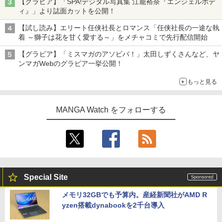
【グラビア】「SPA!デジタル写真集 江籠裕奈『エンジェルボデ
ィ』」より誌面カットを公開！
【試し読み】エリート任侠社長とロマンス「任侠社長の一途な執
着 ～獅子は花を甘く愛する～」をメチャコミで先行配信開始
【グラビア】「ミスマガのアソビバ！」太田しずくさんなど、ヤ
ンマガWebのグラビア一挙公開！
もっと見る
MANGA Watch をフォローする
Special Site
メモリ32GBでも予算内。産経新聞社がAMD R
yzen搭載dynabookを2千台導入