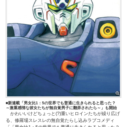
新連載「男女比1：5の世界でも普通に生きられると思った？
～激重感情な彼女たちが無自覚男子に翻弄されたら～」も開始
かわいいけどちょっと(?)重いヒロインたちが繰り広げ
る、修羅場スレスレの無自覚たらし込みラブコメディ