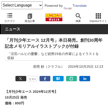
Powered by
Translate
MANGA Watch
本日発売
カテゴリ
過去記事
検索
Impressサイト
ニュース
「月刊少年エース 12月号」本日発売。創刊30周年
記念メモリアルイラストブックが付録
「涼宮ハルヒの憂鬱」など総勢19名の作家によるイラストを
収録
長岡 頼（クラフル）
2024年10月25日 12:23
リスト
【月刊少年エース 2024年12月号】
10月25日 発売
価格：800円