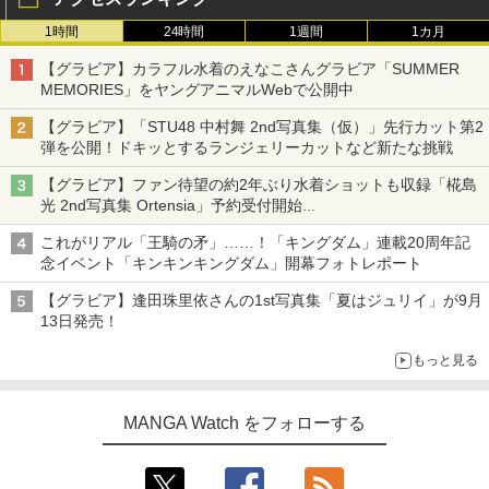
1時間
24時間
1週間
1カ月
【グラビア】カラフル水着のえなこさんグラビア「SUMMER
MEMORIES」をヤングアニマルWebで公開中
【グラビア】「STU48 中村舞 2nd写真集（仮）」先行カット第2
弾を公開！ドキッとするランジェリーカットなど新たな挑戦
【グラビア】ファン待望の約2年ぶり水着ショットも収録「椛島
光 2nd写真集 Ortensia」予約受付開始
10月30日発売
これがリアル「王騎の矛」……！「キングダム」連載20周年記
念イベント「キンキンキングダム」開幕フォトレポート
【グラビア】逢田珠里依さんの1st写真集「夏はジュリイ」が9月
13日発売！
もっと見る
MANGA Watch をフォローする