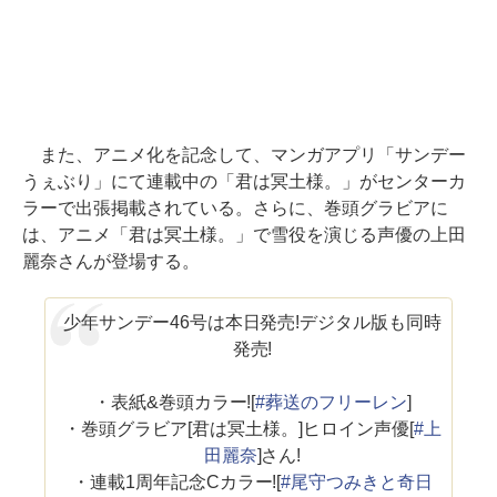
また、アニメ化を記念して、マンガアプリ「サンデー
うぇぶり」にて連載中の「君は冥土様。」がセンターカ
ラーで出張掲載されている。さらに、巻頭グラビアに
は、アニメ「君は冥土様。」で雪役を演じる声優の上田
麗奈さんが登場する。
少年サンデー46号は本日発売!デジタル版も同時
発売!
・表紙&巻頭カラー![
#葬送のフリーレン
]
・巻頭グラビア[君は冥土様。]ヒロイン声優[
#上
田麗奈
]さん!
・連載1周年記念Cカラー![
#尾守つみきと奇日