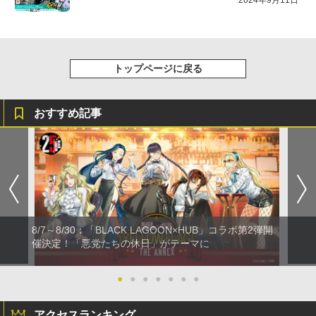
2024年9月11日
トップページに戻る
おすすめ記事
8/7～8/30：「BLACK LAGOON×HUB」コラボ第2弾開
催決定！「悪党たちの休日」がテーマに
●
●
●
●
●
●
●
アクセスランキング