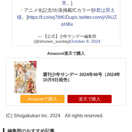
常
。]
・アニメ化記念!出張掲載!Cカラー![
#君は冥土
様
。]
https://t.co/sq7tIrKiDu
pic.twitter.com/yVkUZ
oHl6x
— 【公式】少年サンデー編集部
(@shonen_sunday)
October 8, 2024
Amazon/楽天で購入
週刊少年サンデー 2024年46号（2024年
10月9日発売）
Amazonで購入
楽天で購入
(C) Shogakukan Inc. 2024 All rights reserved.
編集部のおすすめ記事