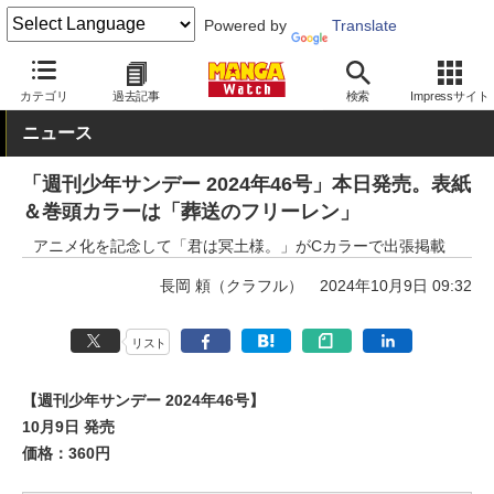
Powered by
Translate
MANGA Watch
雑誌
週刊少年サンデー
カテゴリ
過去記事
検索
Impressサイト
ニュース
「週刊少年サンデー 2024年46号」本日発売。表紙
＆巻頭カラーは「葬送のフリーレン」
アニメ化を記念して「君は冥土様。」がCカラーで出張掲載
長岡 頼（クラフル）
2024年10月9日 09:32
リスト
【週刊少年サンデー 2024年46号】
10月9日 発売
価格：360円