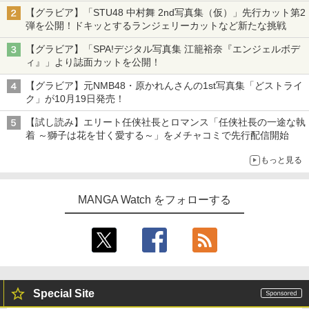
タイトルは「offcourt（オフコート）」に決定
【グラビア】「STU48 中村舞 2nd写真集（仮）」先行カット第2
弾を公開！ドキッとするランジェリーカットなど新たな挑戦
【グラビア】「SPA!デジタル写真集 江籠裕奈『エンジェルボデ
ィ』」より誌面カットを公開！
【グラビア】元NMB48・原かれんさんの1st写真集「どストライ
ク」が10月19日発売！
【試し読み】エリート任侠社長とロマンス「任侠社長の一途な執
着 ～獅子は花を甘く愛する～」をメチャコミで先行配信開始
もっと見る
MANGA Watch をフォローする
Special Site