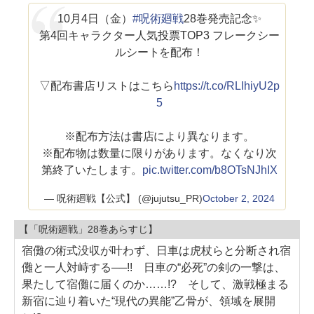
10月4日（金）
#呪術廻戦
28巻発売記念✨
第4回キャラクター人気投票TOP3 フレークシー
ルシートを配布！
▽配布書店リストはこちら
https://t.co/RLIhiyU2p
5
※配布方法は書店により異なります。
※配布物は数量に限りがあります。なくなり次
第終了いたします。
pic.twitter.com/b8OTsNJhIX
— 呪術廻戦【公式】 (@jujutsu_PR)
October 2, 2024
【「呪術廻戦」28巻あらすじ】
宿儺の術式没収が叶わず、日車は虎杖らと分断され宿
儺と一人対峙する──!! 日車の“必死”の剣の一撃は、
果たして宿儺に届くのか……!? そして、激戦極まる
新宿に辿り着いた“現代の異能”乙骨が、領域を展開