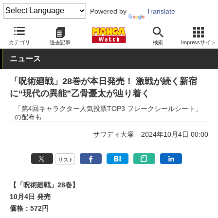
Powered by
Translate
MANGA Watch
少年
呪術廻戦
カテゴリ
過去記事
検索
Impressサイト
ニュース
「呪術廻戦」28巻が本日発売！ 激戦が続く新宿
に“現代の異能”乙骨憂太が辿り着く
「第4回キャラクター人気投票TOP3 フレークシールシート」
の配布も
サワディ大塚
2024年10月4日 00:00
リスト
【「呪術廻戦」28巻】
10月4日 発売
価格：572円