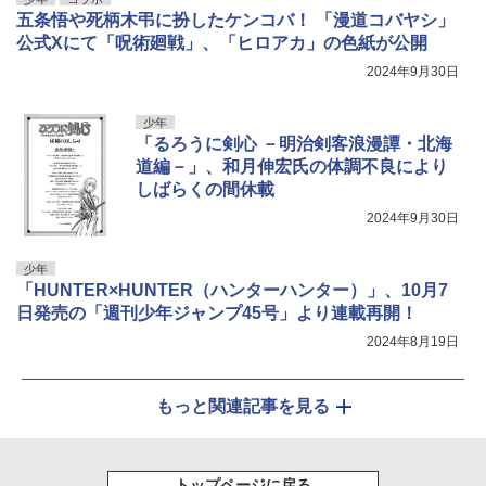
五条悟や死柄木弔に扮したケンコバ！ 「漫道コバヤシ」
公式Xにて「呪術廻戦」、「ヒロアカ」の色紙が公開
2024年9月30日
少年
「るろうに剣心 －明治剣客浪漫譚・北海
道編－」、和月伸宏氏の体調不良により
しばらくの間休載
2024年9月30日
少年
「HUNTER×HUNTER（ハンターハンター）」、10月7
日発売の「週刊少年ジャンプ45号」より連載再開！
2024年8月19日
もっと関連記事を見る
トップページに戻る