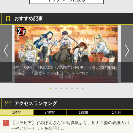
おすすめ記事
8/7～8/30：「BLACK LAGOON×HUB」コラボ第2弾開
催決定！「悪党たちの休日」がテーマに
●
●
●
●
●
●
●
アクセスランキング
1時間
24時間
1週間
1カ月
【グラビア】すみぽんさん1st写真集より、ビキニ姿の表紙カバ
ーやアザーカットを公開！