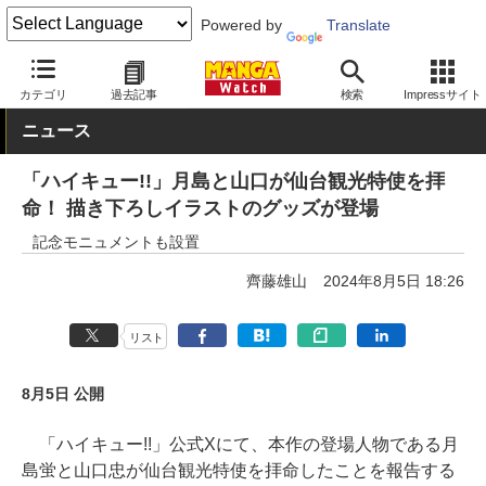
Powered by
Translate
MANGA Watch
コラボ
カテゴリ
過去記事
検索
Impressサイト
ニュース
「ハイキュー!!」月島と山口が仙台観光特使を拝
命！ 描き下ろしイラストのグッズが登場
記念モニュメントも設置
齊藤雄山
2024年8月5日 18:26
リスト
8月5日 公開
「ハイキュー!!」公式Xにて、本作の登場人物である月
島蛍と山口忠が仙台観光特使を拝命したことを報告する