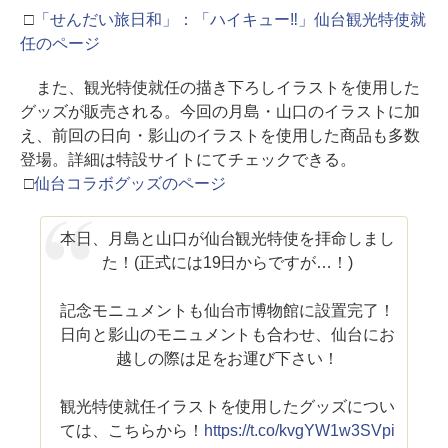
□
「せんだい旅日和」：「ハイキュー‼」仙台観光特使就
任のページ
また、観光特使就任の描き下ろしイラストを使用した
グッズが販売される。今回の月島・山口のイラストに加
え、前回の日向・影山のイラストを使用した商品も多数
登場。詳細は特設サイトにてチェックできる。
□
仙台コラボグッズのページ
本日、月島と山口が仙台観光特使を拝命しまし
た！(正式には19日からですが…！)
記念モニュメントも仙台市博物館に設置完了！
日向と影山のモニュメントも合わせ、仙台にお
越しの際は足をお運び下さい！
観光特使就任イラストを使用したグッズについ
ては、こちらから！
https://t.co/kvgYW1w3SV
pi