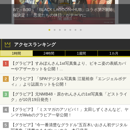
8/7～8/30：「BLACK LAGOON×HUB」コラボ第2弾開
催決定！「悪党たちの休日」がテーマに
●
●
●
●
●
●
●
アクセスランキング
1時間
24時間
1週間
1カ月
【グラビア】すみぽんさん1st写真集より、ビキニ姿の表紙カバ
ーやアザーカットを公開！
タイトルは「offcourt（オフコート）」に決定
【グラビア】「SPA!デジタル写真集 江籠裕奈『エンジェルボデ
ィ』」より誌面カットを公開！
【グラビア】元NMB48・原かれんさんの1st写真集「どストライ
ク」が10月19日発売！
【グラビア】「ミスマガのアソビバ！」太田しずくさんなど、ヤ
ンマガWebのグラビア一挙公開！
【グラビア】“今一番清楚なグラドル”五百木いおさん初デジタル