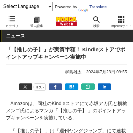
Powered by
Translate
MANGA Watch
セール
カテゴリ
過去記事
検索
Impressサイト
ニュース
「【推しの子】」が実質半額！ Kindleストアでポ
イントアップキャンペーン実施中
柳島雄太
2024年7月23日 09:55
リスト
Amazonは、同社のKindleストアにて赤坂アカ氏と横槍
メンゴ氏によるマンガ「【推しの子】 」のポイントアッ
プキャンペーンを実施している。
「【推しの子】 」は「週刊ヤングジャンプ」にて連載