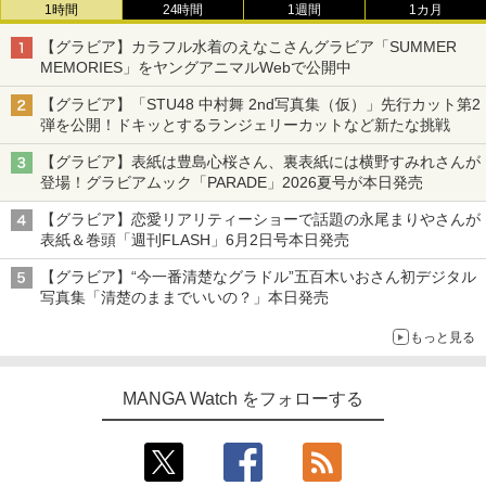
1時間
24時間
1週間
1カ月
【グラビア】カラフル水着のえなこさんグラビア「SUMMER
MEMORIES」をヤングアニマルWebで公開中
【グラビア】「STU48 中村舞 2nd写真集（仮）」先行カット第2
弾を公開！ドキッとするランジェリーカットなど新たな挑戦
【グラビア】表紙は豊島心桜さん、裏表紙には横野すみれさんが
登場！グラビアムック「PARADE」2026夏号が本日発売
【グラビア】恋愛リアリティーショーで話題の永尾まりやさんが
表紙＆巻頭「週刊FLASH」6月2日号本日発売
【グラビア】“今一番清楚なグラドル”五百木いおさん初デジタル
写真集「清楚のままでいいの？」本日発売
もっと見る
MANGA Watch をフォローする