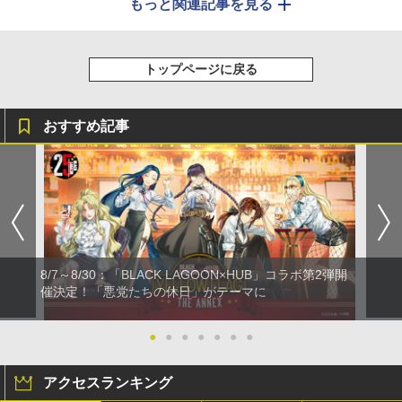
もっと関連記事を見る
トップページに戻る
おすすめ記事
8/7～8/30：「BLACK LAGOON×HUB」コラボ第2弾開
催決定！「悪党たちの休日」がテーマに
●
●
●
●
●
●
●
アクセスランキング