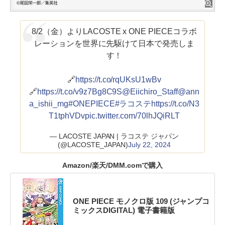
8/2（金）よりLACOSTE x ONE PIECEコラボ
レーションを世界に先駆けて日本で発売しま
す！
🔗
https://t.co/rqUKsU1wBv
🔗
https://t.co/v9z7Bg8C9S
@Eiichiro_Staff
@ann
a_ishii_mg
#ONEPIECE
#ラコステ
https://t.co/N3
T1tphVDv
pic.twitter.com/70lhJQiRLT
— LACOSTE JAPAN | ラコステ ジャパン
(@LACOSTE_JAPAN)
July 22, 2024
Amazon/楽天/DMM.comで購入
ONE PIECE モノクロ版 109 (ジャンプコ
ミックスDIGITAL) 電子書籍版