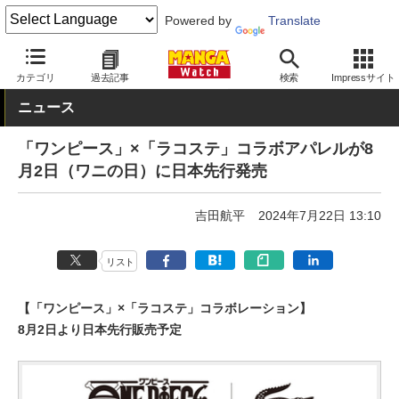
Powered by
Translate
MANGA Watch
少年
ONE PIECE
カテゴリ
過去記事
検索
Impressサイト
ニュース
「ワンピース」×「ラコステ」コラボアパレルが8
月2日（ワニの日）に日本先行発売
吉田航平
2024年7月22日 13:10
リスト
【「ワンピース」×「ラコステ」コラボレーション】
8月2日より日本先行販売予定