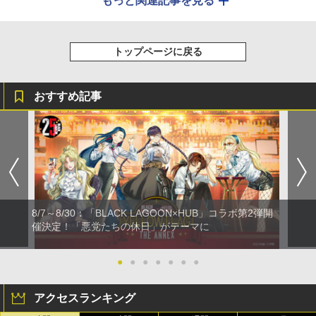
もっと関連記事を見る
トップページに戻る
おすすめ記事
8/7～8/30：「BLACK LAGOON×HUB」コラボ第2弾開
催決定！「悪党たちの休日」がテーマに
●
●
●
●
●
●
●
アクセスランキング