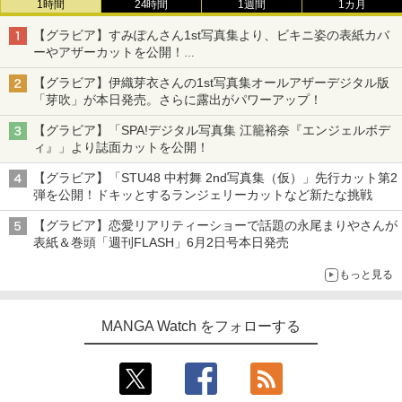
1時間
24時間
1週間
1カ月
【グラビア】すみぽんさん1st写真集より、ビキニ姿の表紙カバ
ーやアザーカットを公開！
タイトルは「offcourt（オフコート）」に決定
【グラビア】伊織芽衣さんの1st写真集オールアザーデジタル版
「芽吹」が本日発売。さらに露出がパワーアップ！
【グラビア】「SPA!デジタル写真集 江籠裕奈『エンジェルボデ
ィ』」より誌面カットを公開！
【グラビア】「STU48 中村舞 2nd写真集（仮）」先行カット第2
弾を公開！ドキッとするランジェリーカットなど新たな挑戦
【グラビア】恋愛リアリティーショーで話題の永尾まりやさんが
表紙＆巻頭「週刊FLASH」6月2日号本日発売
もっと見る
MANGA Watch をフォローする