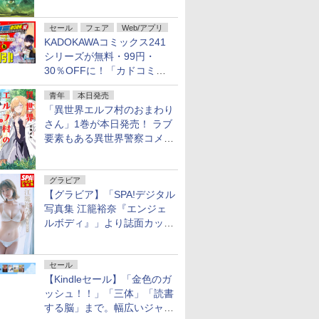
謎」特別企画は「西郷隆盛の
不死伝説」
セール
フェア
Web/アプリ
KADOKAWAコミックス241
シリーズが無料・99円・
30％OFFに！「カドコミフ
ェア 2026」第2弾が開催中！
青年
本日発売
「異世界エルフ村のおまわり
さん」1巻が本日発売！ ラブ
要素もある異世界警察コメデ
ィ
グラビア
【グラビア】「SPA!デジタル
写真集 江籠裕奈『エンジェ
ルボディ』」より誌面カット
を公開！
セール
【Kindleセール】「金色のガ
ッシュ！！」「三体」「読書
する脳」まで。幅広いジャン