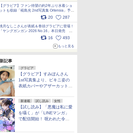
【グラビア】ファン待望の約2年ぶり水着ショ
ットも収録「椛島光 2nd写真集 Ortensia」予約
受付開始 10月30日発売
20
287
pic.x.com/9nJQY0jUYz
桃月なしこさんが表紙＆巻頭グラビアに登場！
「ヤングガンガン 2026 No.16」本日発売
pic.x.com/1Umi8x1SGO
16
493
もっと見る
新記事
グラビア
【グラビア】すみぽんさん
1st写真集より、ビキニ姿の
表紙カバーやアザーカットを
公開！
新連載
試し読み
女性
【試し読み】「悪魔は私に愛
を囁く」が「LINEマンガ」
で配信開始！ 呪われた令嬢×
執着深い司祭のダークファン
タジー