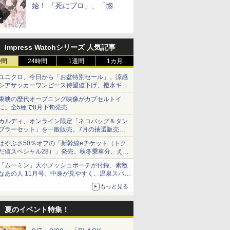
始！ 「死にプロ」、「惚れ
魔女」作者による異世界ロマ
ンス
Impress Watchシリーズ 人気記事
時間
24時間
1週間
1カ月
ユニクロ、今日から「お盆特別セール」。涼感
シアサッカーワンピース待望値下げ、撥水ギア
ショーツは1990円に
東映の歴代オープニング映像がカプセルトイ
に。全5種で8月下旬発売
カルディ、オンライン限定「ネコバッグ＆タン
ブラーセット」を一般販売。7月の抽選販売の
当選無効分
はやぶさ50％オフの「新幹線eチケット（トク
だ値スペシャル28）」発売。秋冬乗車分、えき
ねっと限定
「ムーミン」大小メッシュポーチが付録、素敵
なあの人 11月号。中身が見やすく、温泉スパに
も使える
もっと見る
夏のイベント特集！