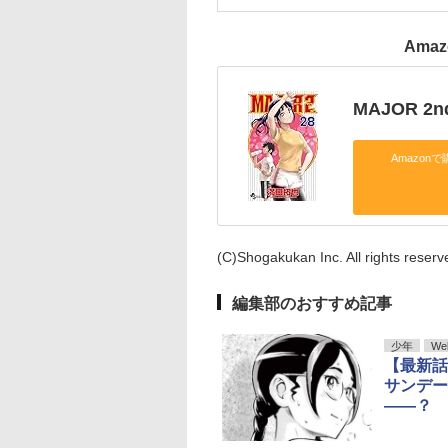
Ama
MAJOR 2
Amazonで
(C)Shogakukan Inc. All rights reserv
編集部のおすすめ記事
少年
We
【最新話
サンデー
――？