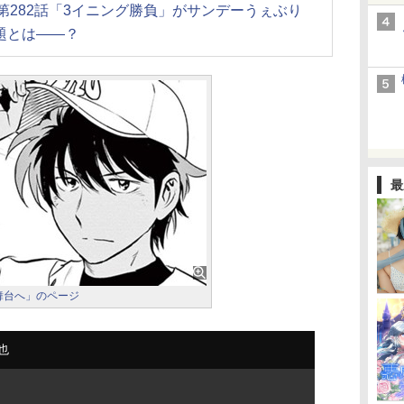
d」第282話「3イニング勝負」がサンデーうぇぶり
題とは――？
最
舞台へ」のページ