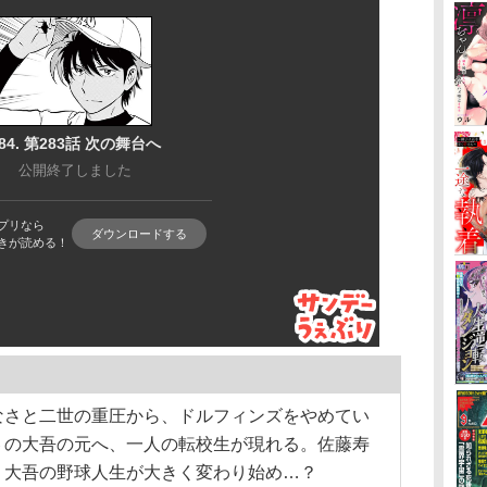
なさと二世の重圧から、ドルフィンズをやめてい
６の大吾の元へ、一人の転校生が現れる。佐藤寿
、大吾の野球人生が大きく変わり始め…？