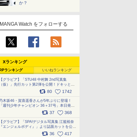
か？
MANGA Watch をフォローする
Xランキング
RPランキング
いいねランキング
【グラビア】「STU48 中村舞 2nd写真集
（仮）」先行カット第2弾を公開！ドキッとす
るランジェリーカットなど新たな挑戦
80
1742
pic.x.com/9uvxXReveK
乃木坂46・賀喜遥香さんが5年ぶりに登場！
「週刊少年チャンピオン 36＋37号」本日発
売 pic.x.com/2Mo85ZlRvK
37
368
【グラビア】「SPA!デジタル写真集 江籠裕奈
『エンジェルボディ』」より誌面カットを公
開！ pic.x.com/Yl52UEMoko
36
417