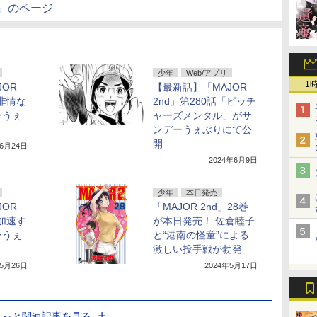
d」のページ
少年
Web/アプリ
1
OR
【最新話】「MAJOR
「非情な
2nd」第280話「ピッチ
ーうぇ
ャーズメンタル」がサ
ンデーうぇぶりにて公
開
年6月24日
2024年6月9日
少年
本日発売
OR
「MAJOR 2nd」28巻
「加速す
が本日発売！ 佐倉睦子
ーうぇ
と“港南の怪童”による
激しい投手戦が勃発
年5月26日
2024年5月17日
もっと関連記事を見る