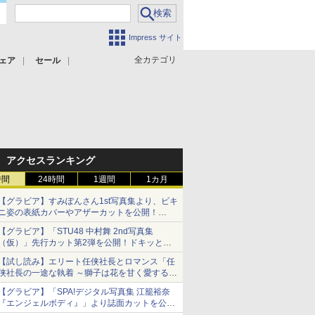
Impress サイト
全カテゴリ
ェア
セール
アクセスランキング
時間
24時間
1週間
1カ月
【グラビア】すみぽんさん1st写真集より、ビキ
ニ姿の表紙カバーやアザーカットを公開！
タイトルは「offcourt（オフコート）」に決定
【グラビア】「STU48 中村舞 2nd写真集
（仮）」先行カット第2弾を公開！ドキッとす
るランジェリーカットなど新たな挑戦
【試し読み】エリート任侠社長とロマンス「任
侠社長の一途な執着 ～獅子は花を甘く愛する
～」をメチャコミで先行配信開始
【グラビア】「SPA!デジタル写真集 江籠裕奈
『エンジェルボディ』」より誌面カットを公
開！