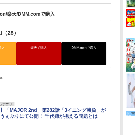
zon/楽天/DMM.comで購入
nd（28）
購入
楽天で購入
DMM.comで購入
ed.
b/アプリ
】「MAJOR 2nd」第282話「3イニング勝負」が
うぇぶりにて公開！ 千代姉が抱える問題とは