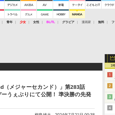
青年
少女
女性
BL/TL
グラビア
漫画家
無料
フ
1
2nd（メジャーセカンド）」第283話
ーうぇぶりにて公開！ 準決勝の先発
柳島雄太
2024年7月21日 00:38