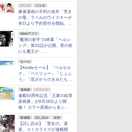
ルの電子書籍が最大65％オ
グッズ
コラボ
フ！「Kindle本サマーセー
麻雀漫画の不朽の名作「哭き
ル」第2弾が開催中！
の竜」ラベルのウイスキーが
本日より予約受付を開始。8
月16日まで
Web/アプリ
“魔弾の射手”の終幕「ヘルシ
ング」第32話が公開。君の前
にも魔王が……
セール
【Kindleセール】「ベルセル
ク」「ペリリュー」「じょふ
う」「花ざかりのきみたち
へ」などが最大50％オフ！
漫画家
イベント
「白泉社 夏の大割引セー
連載50周年記念「王家の紋章
ル」が開催中！
原画展」が8月28日より開
催！ カラー原画から名シー
ンの原稿まで
新連載
試し読み
女性
【試し読み】「聖女の、遺
産」コミカライズが連載開