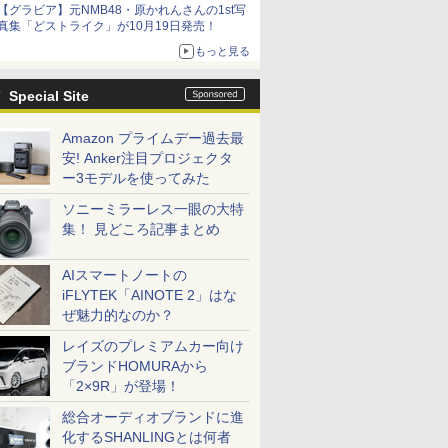
【グラビア】元NMB48・原かれんさんの1st写
真集「どストライク」が10月19日発売！
もっと見る
Special Site
Amazon プライムデー過去最
安! Anker注目プロジェクタ
ー3モデルを使ってみた
ソニーミラーレス一眼の大特
集！ 見どころ記事まとめ
AIスマートノートの
iFLYTEK「AINOTE 2」はな
ぜ魅力的なのか？
レイズのプレミアムカー向け
ブランドHOMURAから
「2×9R」が登場！
総合オーディオブランドに進
化するSHANLINGとは何者