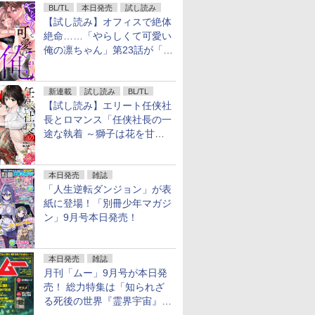
BL/TL
本日発売
試し読み
【試し読み】オフィスで絶体
絶命……「やらしくて可愛い
俺の凛ちゃん」第23話が「コ
ミックシーモア」で先行配
信！
新連載
試し読み
BL/TL
【試し読み】エリート任侠社
長とロマンス「任侠社長の一
途な執着 ～獅子は花を甘く
愛する～」をメチャコミで先
行配信開始
本日発売
雑誌
「人生逆転ダンジョン」が表
紙に登場！「別冊少年マガジ
ン」9月号本日発売！
本日発売
雑誌
月刊「ムー」9月号が本日発
売！ 総力特集は「知られざ
る死後の世界『霊界宇宙』の