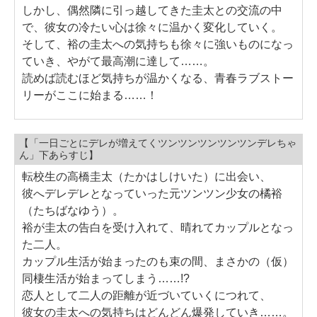
しかし、偶然隣に引っ越してきた圭太との交流の中
で、彼女の冷たい心は徐々に温かく変化していく。
そして、裕の圭太への気持ちも徐々に強いものになっ
ていき、やがて最高潮に達して……。
読めば読むほど気持ちが温かくなる、青春ラブストー
リーがここに始まる……！
【「一日ごとにデレが増えてくツンツンツンツンツンデレちゃ
ん」下あらすじ】
転校生の高橋圭太（たかはしけいた）に出会い、
彼へデレデレとなっていった元ツンツン少女の橘裕
（たちばなゆう）。
裕が圭太の告白を受け入れて、晴れてカップルとなっ
た二人。
カップル生活が始まったのも束の間、まさかの（仮）
同棲生活が始まってしまう……!?
恋人として二人の距離が近づいていくにつれて、
彼女の圭太への気持ちはどんどん爆発していき……。