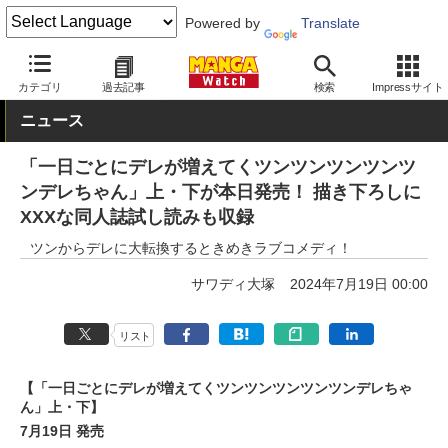
Powered by
Translate
MANGA Watch
青年
カテゴリ
過去記事
検索
Impressサイト
ニュース
「一日ごとにデレが増えてくツンツンツンツンツ
ンデレちゃん」上・下が本日発売！ 描き下ろしに
XXXな同人誌試し読みも収録
ツンからデレに大転換するときめきラブコメディ！
サワディ大塚
2024年7月19日 00:00
リスト
【「一日ごとにデレが増えてくツンツンツンツンツンデレちゃ
ん」上・下】
7月19日 発売