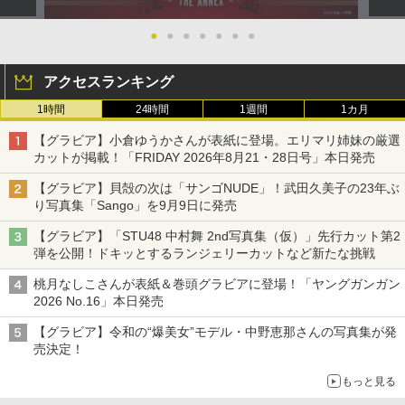
●
●
●
●
●
●
●
アクセスランキング
1時間
24時間
1週間
1カ月
【グラビア】小倉ゆうかさんが表紙に登場。エリマリ姉妹の厳選
カットが掲載！「FRIDAY 2026年8⽉21・28日号」本日発売
【グラビア】貝殻の次は「サンゴNUDE」！武田久美子の23年ぶ
り写真集「Sango」を9月9日に発売
【グラビア】「STU48 中村舞 2nd写真集（仮）」先行カット第2
弾を公開！ドキッとするランジェリーカットなど新たな挑戦
桃月なしこさんが表紙＆巻頭グラビアに登場！「ヤングガンガン
2026 No.16」本日発売
【グラビア】令和の“爆美女”モデル・中野恵那さんの写真集が発
売決定！
もっと見る