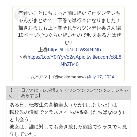
有難いことにちょっと前に描いてたツンデレち
ゃんがまとめて上下巻で単行本になりました！
描きおろしも上下巻それぞれツンデレ奥さん編
10ページずつぐらい描いたので興味ある方はぜ
ひ！
上巻
https://t.co/dcCW84NfNb
下巻
https://t.co/Y0iYyVo2wA
pic.twitter.com/c8L8
NbZB40
— 八木戸マト (@yakitomahawk)
July 17, 2024
【「一日ごとにデレが増えてくツンツンツンツンツンデレちゃ
ん」上あらすじ】
ある日、転校生の高橋圭太（たかはしけいた）は
転校先の漫研でクラスメイトの橘裕（たちばなゆう）
と出会う。
彼女は、誰に対しても突き放した態度でクラスでも孤
立していた。