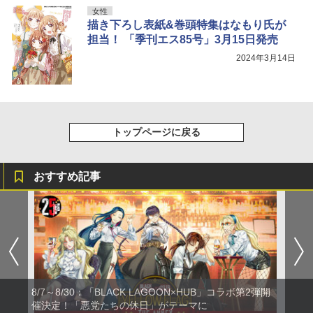
女性
描き下ろし表紙&巻頭特集はなもり氏が
担当！ 「季刊エス85号」3月15日発売
2024年3月14日
トップページに戻る
おすすめ記事
8/7～8/30：「BLACK LAGOON×HUB」コラボ第2弾開
催決定！「悪党たちの休日」がテーマに