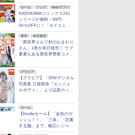
不死伝説」
セール
フェア
Web/アプリ
KADOKAWAコミックス241
シリーズが無料・99円・
30％OFFに！「カドコミフ
ェア 2026」第2弾が開催中！
青年
本日発売
「異世界エルフ村のおまわり
さん」1巻が本日発売！ ラブ
要素もある異世界警察コメデ
ィ
グラビア
【グラビア】「SPA!デジタル
写真集 江籠裕奈『エンジェ
ルボディ』」より誌面カット
を公開！
セール
【Kindleセール】「金色のガ
ッシュ！！」「三体」「読書
する脳」まで。幅広いジャン
ルの電子書籍が最大65％オ