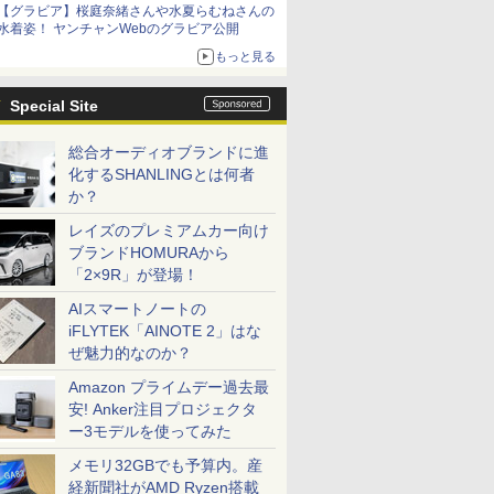
【グラビア】桜庭奈緒さんや水夏らむねさんの
水着姿！ ヤンチャンWebのグラビア公開
もっと見る
Special Site
総合オーディオブランドに進
化するSHANLINGとは何者
か？
レイズのプレミアムカー向け
ブランドHOMURAから
「2×9R」が登場！
AIスマートノートの
iFLYTEK「AINOTE 2」はな
ぜ魅力的なのか？
Amazon プライムデー過去最
安! Anker注目プロジェクタ
ー3モデルを使ってみた
メモリ32GBでも予算内。産
経新聞社がAMD Ryzen搭載