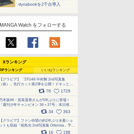
dynabookを2千台導入
MANGA Watch をフォローする
Xランキング
RPランキング
いいねランキング
【グラビア】「STU48 中村舞 2nd写真集
（仮）」先行カット第2弾を公開！ドキッとす
るランジェリーカットなど新たな挑戦
78
1729
pic.x.com/9uvxXReveK
乃木坂46・賀喜遥香さんが5年ぶりに登場！
「週刊少年チャンピオン 36＋37号」本日発
売 pic.x.com/2Mo85ZlRvK
34
363
【グラビア】ファン待望の約2年ぶり水着ショ
ットも収録「椛島光 2nd写真集 Ortensia」予約
受付開始 10月30日発売
16
198