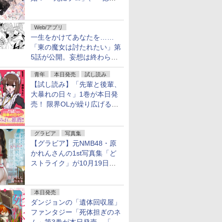
魔女」作者による異世界ロマ
ンス
Web/アプリ
一生をかけてあなたを……
「東の魔女は討たれたい」第
5話が公開。妄想は終わらな
い
青年
本日発売
試し読み
【試し読み】「先輩と後輩、
大暴れの日々」1巻が本日発
売！ 限界OLが繰り広げる禁
断のロールプレイ
グラビア
写真集
【グラビア】元NMB48・原
かれんさんの1st写真集「ど
ストライク」が10月19日発
売！
本日発売
ダンジョンの「遺体回収屋」
ファンタジー「死体担ぎのネ