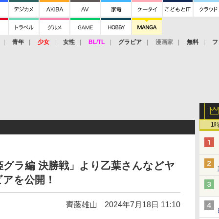
青年
少女
女性
BL/TL
グラビア
漫画家
無料
フ
1
姫グラ編 決勝戦」より乙葉さんなどヤ
ビアを公開！
齊藤雄山
2024年7月18日 11:10