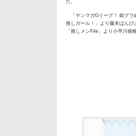
た。
「ヤンマガGリーグ！ 姫グラ編
推しガール！」より藤本ばんび
「推しメンFile」より小早川