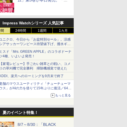
ム」第3巻が本日発売。「フ
リーレン」＆「不滅のあなた
へ」著者の推薦コメントも
Impress Watchシリーズ 人気記事
時間
24時間
1週間
1カ月
ユニクロ、今日から「お盆特別セール」。涼感
シアサッカーワンピース待望値下げ、撥水ギア
ショーツは1990円に
ミスド「Mrs. GREEN APPLE」のコラボドーナ
ツ4種、いよいよ発売！
【家電レビュー】手ごわい雑草との戦い、コメ
リの草刈機で完全勝利 掃除機感覚で使えた
KDDI、楽天へのローミングを9月末で終了
老舗のマウスユーティリティ「チューチューマ
ウス」がAIの力を借りて15年ぶりに復活／64bit
化、Windows 10/11、「Chrome」も走り回
もっと見る
る。復活記念で2026年末まで500円
夏のイベント特集！
8/7～8/30：「BLACK