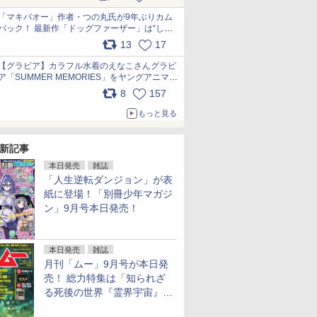
pic.x.com/9nJQY0jUYz
「マキバオー」作者・つの丸氏が9年ぶりカム
バック！ 最新作「ドッグファーザー」は“しゃ
べらない動物”とのリアルな暮らしを描く 「も
13
17
うこれ以上の幸せはない」……一緒に暮らす愛
犬たちへ… pic.x.com/hEr88DgVyD
【グラビア】カラフル水着のえなこさんグラビ
ア「SUMMER MEMORIES」をヤングアニマル
Webで公開中 pic.x.com/wdmmjZ7DnV
8
157
もっと見る
新記事
本日発売
雑誌
「人生逆転ダンジョン」が表
紙に登場！「別冊少年マガジ
ン」9月号本日発売！
本日発売
雑誌
月刊「ムー」9月号が本日発
売！ 総力特集は「知られざ
る死後の世界『霊界宇宙』の
謎」特別企画は「西郷隆盛の