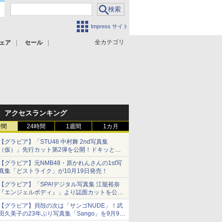
Impress サイト
全カテゴリ
ェア
セール
アクセスランキング
時間
24時間
1週間
1カ月
【グラビア】「STU48 中村舞 2nd写真集
（仮）」先行カット第2弾を公開！ドキッとす
るランジェリーカットなど新たな挑戦
【グラビア】元NMB48・原かれんさんの1st写
真集「どストライク」が10月19日発売！
【グラビア】「SPA!デジタル写真集 江籠裕奈
『エンジェルボディ』」より誌面カットを公
開！
【グラビア】貝殻の次は「サンゴNUDE」！武
田久美子の23年ぶり写真集「Sango」を9月9日
に発売