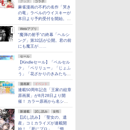
グッズ
コラボ
フ！「Kindle本サマーセー
麻雀漫画の不朽の名作「哭き
ル」第2弾が開催中！
の竜」ラベルのウイスキーが
本日より予約受付を開始。8
月16日まで
Web/アプリ
“魔弾の射手”の終幕「ヘルシ
ング」第32話が公開。君の前
にも魔王が……
セール
【Kindleセール】「ベルセル
ク」「ペリリュー」「じょふ
う」「花ざかりのきみたち
へ」などが最大50％オフ！
漫画家
イベント
「白泉社 夏の大割引セー
連載50周年記念「王家の紋章
ル」が開催中！
原画展」が8月28日より開
催！ カラー原画から名シー
ンの原稿まで
新連載
試し読み
女性
【試し読み】「聖女の、遺
産」コミカライズが連載開
始！ 「死にプロ」、「惚れ