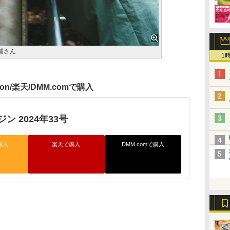
輔さん
1
zon/楽天/DMM.comで購入
ン 2024年33号
購入
楽天で購入
DMM.comで購入