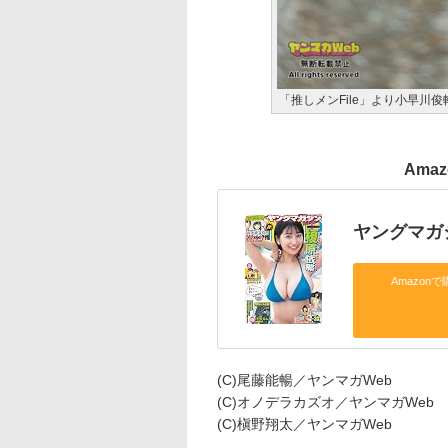
「推しメンFile」より小早川俊
Ama
ヤングマガジ
Amazonで
(C)尾藤能暢／ヤンマガWeb
(C)オノデラカズオ／ヤンマガWeb
(C)槇野翔太／ヤンマガWeb